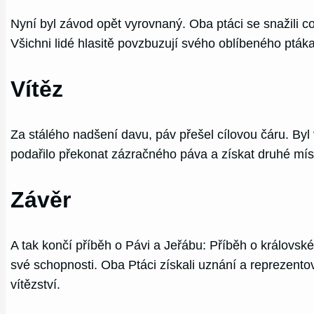
Nyní byl závod opět vyrovnaný. Oba ptáci se snažili co ne
Všichni lidé hlasitě povzbuzují svého oblíbeného pták
Vítěz
Za stálého nadšení davu, páv přešel cílovou čáru. Byl
podařilo překonat zázračného páva a získat druhé místo.
Závěr
A tak končí příběh o Pávi a Jeřábu: Příběh o královském
své schopnosti. Oba Ptáci získali uznání a reprezentoval
vítězství.