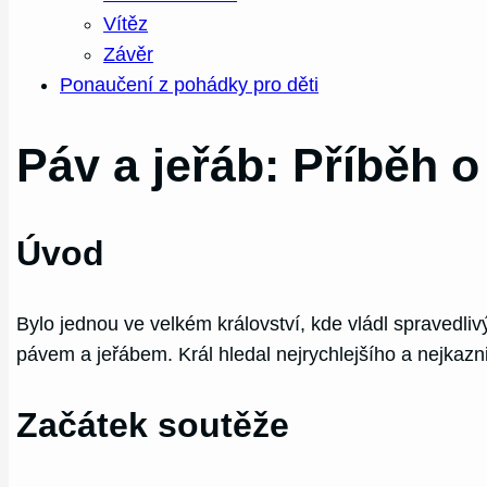
Vítěz
Závěr
Ponaučení z pohádky pro děti
Páv a jeřáb: Příběh 
Úvod
Bylo jednou ve velkém království, kde vládl spravedli
pávem a jeřábem. Král hledal nejrychlejšího a nejkazn
Začátek soutěže