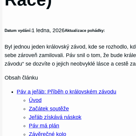
1 ledna, 2026
Datum vydání:
Aktualizace pohádky:
Byl jednou jeden královský závod, kde se rozhodlo, kdo
sebe zároveň zamilovali. Páv snil o tom, že bude král
závodu“ se dozvíte o jejich neobvyklé lásce a cestě za
Obsah článku
Páv a jeřáb: Příběh o královském závodu
Úvod
Začátek soutěže
Jeřáb získává náskok
Páv má plán
Závěrečné kolo