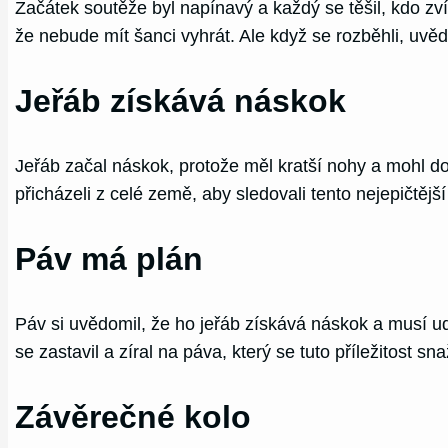
Začátek soutěže byl napínavý a každý se těšil, kdo zví
že nebude mít šanci vyhrát. Ale když se rozběhli, uvědo
Jeřáb získává náskok
Jeřáb začal náskok, protože měl kratší nohy a mohl dosá
přicházeli z celé země, aby sledovali tento nejepičtějš
Páv má plán
Páv si uvědomil, že ho jeřáb získává náskok a musí ud
se zastavil a zíral na páva, který se tuto příležitost s
Závěrečné kolo