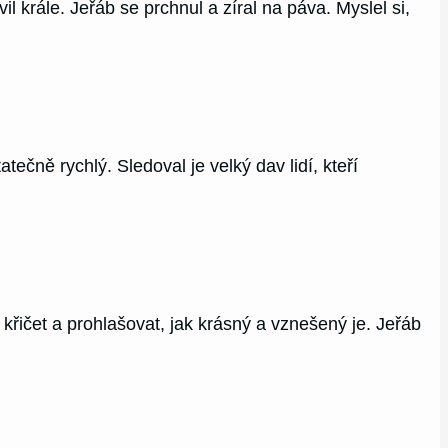
 krále. Jeřáb se prchnul a zíral na páva. Myslel si,
ečně rychlý. Sledoval je velký dav lidí, kteří
křičet a prohlašovat, jak krásný a vznešený je. Jeřáb