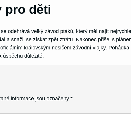
 pro děti
e odehrává velký závod ptáků, který měl najít nejrychle
al a snažil se získat zpět ztrátu. Nakonec přišel s pláne
oficiálním královským nosičem závodní vlajky. Pohádka po
 k úspěchu důležité.
ané informace jsou označeny
*