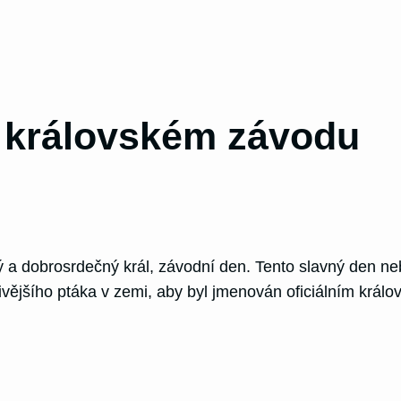
o královském závodu
vý a dobrosrdečný král, závodní den. Tento slavný den n
ivějšího ptáka v zemi, aby byl jmenován oficiálním král