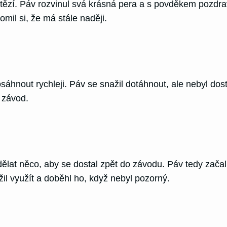
tězí. Páv rozvinul svá krásná pera a s povděkem pozdravil
mil si, že má stále naději.
hnout rychleji. Páv se snažil dotáhnout, ale nebyl dostat
í závod.
ělat něco, aby se dostal zpět do závodu. Páv tedy začal 
nažil využít a doběhl ho, když nebyl pozorný.