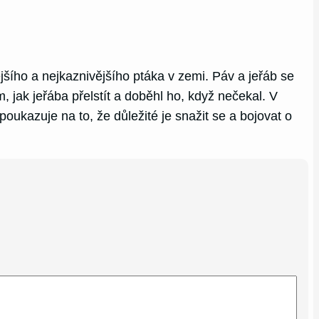
jšího a nejkaznivějšího ptáka v zemi. Páv a jeřáb se
m, jak jeřába přelstít a doběhl ho, když nečekal. V
ukazuje na to, že důležité je snažit se a bojovat o