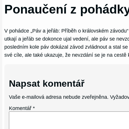
Ponaučení z pohádky
V pohádce „Páv a jeřáb: Příběh o královském závodu“ s
utkají a jeřáb se dokonce ujal vedení, ale páv se nevzd
posledním kole páv dokázal závod zvládnout a stal se 
své cíle, ale také ukazuje, že nevzdání se je na cestě
Napsat komentář
Vaše e-mailová adresa nebude zveřejněna.
Vyžadov
Komentář
*