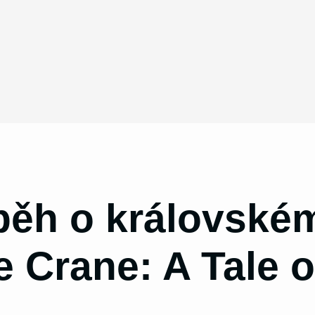
íběh o královské
 Crane: A Tale o