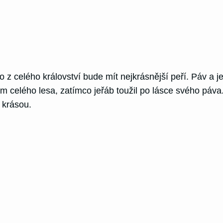
 z celého království bude mít nejkrásnější peří. Páv a je
em celého lesa, zatímco jeřáb toužil po lásce svého páva
 krásou.