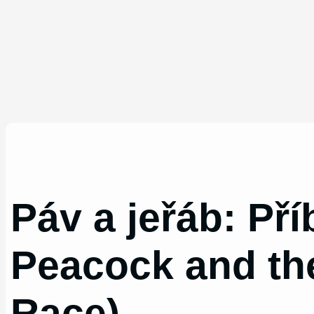
Páv a jeřáb: Př
Peacock and the
Race)