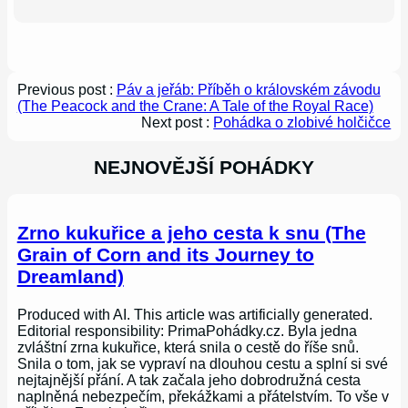
Previous post :
Páv a jeřáb: Příběh o královském závodu
(The Peacock and the Crane: A Tale of the Royal Race)
Next post :
Pohádka o zlobivé holčičce
NEJNOVĚJŠÍ POHÁDKY
Zrno kukuřice a jeho cesta k snu (The
Grain of Corn and its Journey to
Dreamland)
Produced with AI. This article was artificially generated.
Editorial responsibility: PrimaPohádky.cz. Byla jedna
zvláštní zrna kukuřice, která snila o cestě do říše snů.
Snila o tom, jak se vypraví na dlouhou cestu a splní si své
nejtajnější přání. A tak začala jeho dobrodružná cesta
naplněná nebezpečím, překážkami a přátelstvím. To vše v