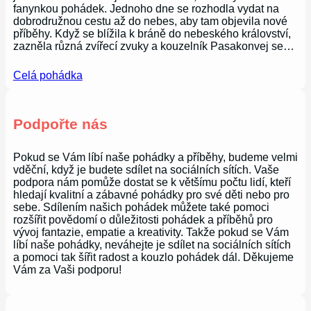
fanynkou pohádek. Jednoho dne se rozhodla vydat na
dobrodružnou cestu až do nebes, aby tam objevila nové
příběhy. Když se blížila k bráně do nebeského království,
zazněla různá zvířecí zvuky a kouzelník Pasakonvej se…
Celá pohádka
Podpořte nás
Pokud se Vám líbí naše pohádky a příběhy, budeme velmi
vděční, když je budete sdílet na sociálních sítích. Vaše
podpora nám pomůže dostat se k většímu počtu lidí, kteří
hledají kvalitní a zábavné pohádky pro své děti nebo pro
sebe. Sdílením našich pohádek můžete také pomoci
rozšířit povědomí o důležitosti pohádek a příběhů pro
vývoj fantazie, empatie a kreativity. Takže pokud se Vám
líbí naše pohádky, neváhejte je sdílet na sociálních sítích
a pomoci tak šířit radost a kouzlo pohádek dál. Děkujeme
Vám za Vaši podporu!