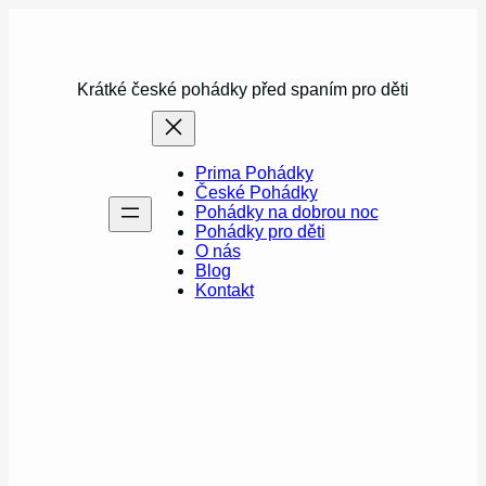
Přeskočit
na
obsah
Krátké české pohádky před spaním pro děti
Prima Pohádky
České Pohádky
Pohádky na dobrou noc
Pohádky pro děti
O nás
Blog
Kontakt