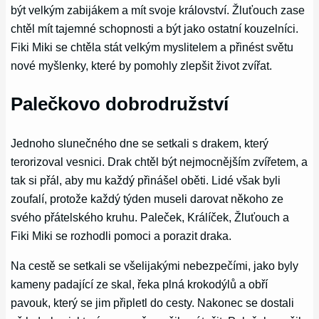
být velkým zabijákem a mít svoje království. Žluťouch zase
chtěl mít tajemné schopnosti a být jako ostatní kouzelníci.
Fiki Miki se chtěla stát velkým myslitelem a přinést světu
nové myšlenky, které by pomohly zlepšit život zvířat.
Palečkovo dobrodružství
Jednoho slunečného dne se setkali s drakem, který
terorizoval vesnici. Drak chtěl být nejmocnějším zvířetem, a
tak si přál, aby mu každý přinášel oběti. Lidé však byli
zoufalí, protože každý týden museli darovat někoho ze
svého přátelského kruhu. Paleček, Králíček, Žluťouch a
Fiki Miki se rozhodli pomoci a porazit draka.
Na cestě se setkali se všelijakými nebezpečími, jako byly
kameny padající ze skal, řeka plná krokodýlů a obří
pavouk, který se jim připletl do cesty. Nakonec se dostali