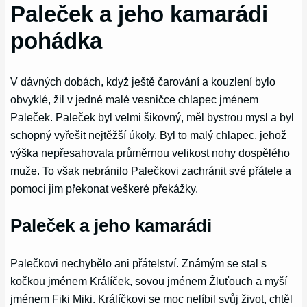
Paleček a jeho kamarádi
pohádka
V dávných dobách, když ještě čarování a kouzlení bylo
obvyklé, žil v jedné malé vesničce chlapec jménem
Paleček. Paleček byl velmi šikovný, měl bystrou mysl a byl
schopný vyřešit nejtěžší úkoly. Byl to malý chlapec, jehož
výška nepřesahovala průměrnou velikost nohy dospělého
muže. To však nebránilo Palečkovi zachránit své přátele a
pomoci jim překonat veškeré překážky.
Paleček a jeho kamarádi
Palečkovi nechybělo ani přátelství. Známým se stal s
kočkou jménem Králíček, sovou jménem Žluťouch a myší
jménem Fiki Miki. Králíčkovi se moc nelíbil svůj život, chtěl