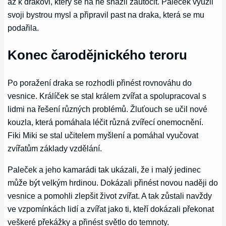
až k drakovi, který se na ně snažil zaútočit. Paleček využil
svoji bystrou mysl a připravil past na draka, která se mu
podařila.
Konec čarodějnického teroru
Po poražení draka se rozhodli přinést rovnováhu do
vesnice. Králíček se stal králem zvířat a spolupracoval s
lidmi na řešení různých problémů. Žluťouch se učil nové
kouzla, která pomáhala léčit různá zvířecí onemocnění.
Fiki Miki se stal učitelem myšlení a pomáhal vyučovat
zvířatům základy vzdělání.
Paleček a jeho kamarádi tak ukázali, že i malý jedinec
může být velkým hrdinou. Dokázali přinést novou naději do
vesnice a pomohli zlepšit život zvířat. A tak zůstali navždy
ve vzpomínkách lidí a zvířat jako ti, kteří dokázali překonat
veškeré překážky a přinést světlo do temnoty.