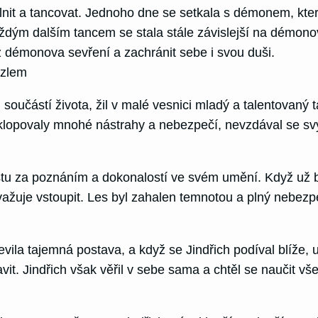
nit a tancovat. Jednoho dne se setkala s démonem, který
aždým dalším tancem se stala stále závislejší na démonov
t z démonova sevření a zachránit sebe i svou duši.
 zlem
oučástí života, žil v malé vesnici mladý a talentovaný t
klopovaly mnohé nástrahy a nebezpečí, nevzdával se svý
u za poznáním a dokonalostí ve svém umění. Když už byl 
važuje vstoupit. Les byl zahalen temnotou a plný nebezpe
bjevila tajemná postava, a když se Jindřich podíval blíže,
it. Jindřich však věřil v sebe sama a chtěl se naučit vš