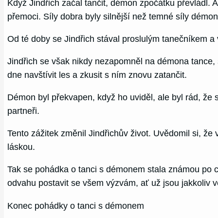
Když Jindřich začal tančit, démon zpočátku převládl.
přemoci. Síly dobra byly silnější než temné síly démona
Od té doby se Jindřich stával proslulým tanečníkem a vši
Jindřich se však nikdy nezapomněl na démona tance, 
dne navštívit les a zkusit s ním znovu zatančit.
Démon byl překvapen, když ho uviděl, ale byl rád, že se 
partneři.
Tento zážitek změnil Jindřichův život. Uvědomil si, ž
láskou.
Tak se pohádka o tanci s démonem stala známou po celém
odvahu postavit se všem výzvám, ať už jsou jakkoliv 
Konec pohádky o tanci s démonem