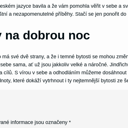
ském jazyce bavila a že vám pomohla věřit v sebe a sv
štní a nezapomenutelné příběhy. Stačí se jen ponořit do
 na dobrou noc
á své dvě strany, a že i temné bytosti se mohou změnit
v sebe sama, ať už jsou jakkoliv velké a náročné. Jindřic
a cílů. S vírou v sebe a odhodláním můžeme dosáhnout t
noty, které dokáží vytrhnout i ty nejtemnější bytosti ze š
ané informace jsou označeny
*