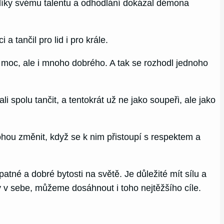
a díky svému talentu a odhodlání dokázal démona
a tančil pro lid i pro krále.
moc, ale i mnoho dobrého. A tak se rozhodl jednoho
i spolu tančit, a tentokrát už ne jako soupeři, ale jako
ohou změnit, když se k nim přistoupí s respektem a
atné a dobré bytosti na světě. Je důležité mít sílu a
 v sebe, můžeme dosáhnout i toho nejtěžšího cíle.