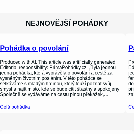
NEJNOVĚJŠÍ POHÁDKY
Pohádka o povolání
P
Produced with AI. This article was artificially generated.
Pr
Editorial responsibility: PrimaPohádky.cz. „Byla jednou
Ed
jedna pohádka, která vyprávěla o povolání a cestě za
je
vysněným životním posláním. V této pohádce se
fa
setkáváme s mladým hrdinou, který touží poznat svůj
do
smysl a najít místo, kde se bude cítit šťastný a spokojený.
př
Společně se vydáváme na cestu plnou překážek,…
za
Celá pohádka
Ce