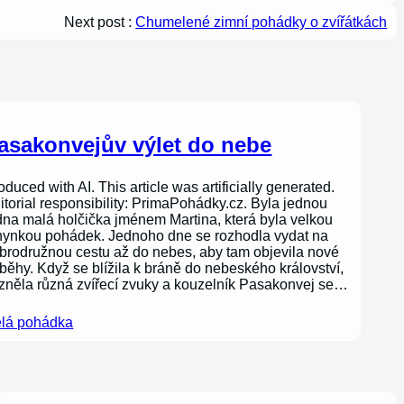
Next post :
Chumelené zimní pohádky o zvířátkách
asakonvejův výlet do nebe
oduced with AI. This article was artificially generated.
itorial responsibility: PrimaPohádky.cz. Byla jednou
dna malá holčička jménem Martina, která byla velkou
nynkou pohádek. Jednoho dne se rozhodla vydat na
brodružnou cestu až do nebes, aby tam objevila nové
íběhy. Když se blížila k bráně do nebeského království,
zněla různá zvířecí zvuky a kouzelník Pasakonvej se…
lá pohádka