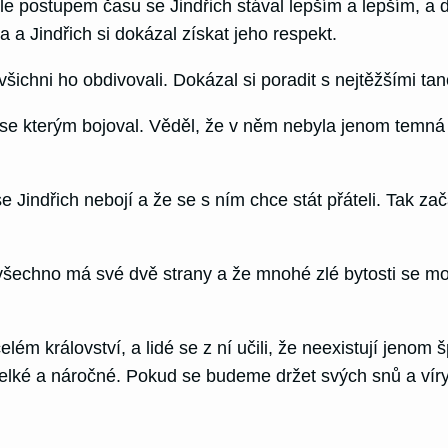
 Ale postupem času se Jindřich stával lepším a lepším, 
 a Jindřich si dokázal získat jeho respekt.
chni ho obdivovali. Dokázal si poradit s nejtěžšími tanci 
se kterým bojoval. Věděl, že v něm nebyla jenom temná 
Jindřich nebojí a že se s ním chce stát přáteli. Tak začal
e všechno má své dvě strany a že mnohé zlé bytosti se m
 království, a lidé se z ní učili, že neexistují jenom šp
velké a náročné. Pokud se budeme držet svých snů a víry