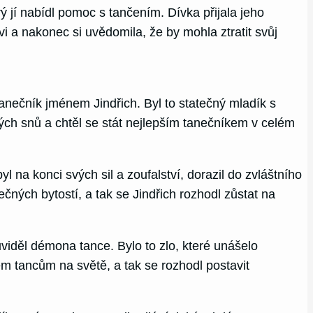
 jí nabídl pomoc s tančením. Dívka přijala jeho
i a nakonec si uvědomila, že by mohla ztratit svůj
anečník jménem Jindřich. Byl to statečný mladík s
ch snů a chtěl se stát nejlepším tanečníkem v celém
na konci svých sil a zoufalství, dorazil do zvláštního
čných bytostí, a tak se Jindřich rozhodl zůstat na
 uviděl démona tance. Bylo to zlo, které unášelo
em tancům na světě, a tak se rozhodl postavit