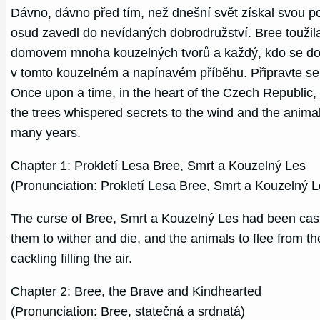
Dávno, dávno před tím, než dnešní svět získal svou pod
osud zavedl do nevídaných dobrodružství. Bree toužil
domovem mnoha kouzelných tvorů a každý, kdo se do ně
v tomto kouzelném a napínavém příběhu. Připravte se 
Once upon a time, in the heart of the Czech Republic,
the trees whispered secrets to the wind and the animals
many years.
Chapter 1: Prokletí Lesa Bree, Smrt a Kouzelný Les
(Pronunciation: Prokletí Lesa Bree, Smrt a Kouzelný L
The curse of Bree, Smrt a Kouzelný Les had been cast b
them to wither and die, and the animals to flee from 
cackling filling the air.
Chapter 2: Bree, the Brave and Kindhearted
(Pronunciation: Bree, statečná a srdnatá)