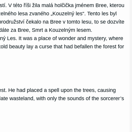
í. V této říši žila malá holčička jménem Bree, kterou
elného lesa zvaného „Kouzelný les“. Tento les byl
odružství čekalo na Bree v tomto lesu, to se dozvíte
ydáte za Bree, Smrt a Kouzelným lesem.
lný Les. It was a place of wonder and mystery, where
old beauty lay a curse that had befallen the forest for
est. He had placed a spell upon the trees, causing
ate wasteland, with only the sounds of the sorcerer’s