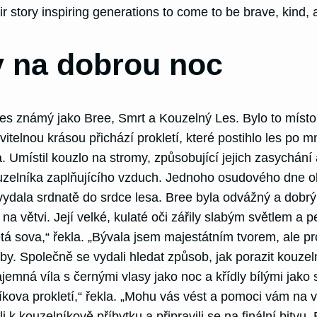
r story inspiring generations to come to be brave, kind, a
 na dobrou noc
es známý jako Bree, Smrt a Kouzelný Les. Bylo to místo z
ovitelnou krásou přichází prokletí, které postihlo les po
a. Umístil kouzlo na stromy, způsobující jejich zasychán
zelníka zaplňujícího vzduch. Jednoho osudového dne ob
ala srdnatě do srdce lesa. Bree byla odvážný a dobrý č
na větvi. Její velké, kulaté oči zářily slabým světlem a p
letá sova,“ řekla. „Bývala jsem majestátním tvorem, ale p
tby. Společně se vydali hledat způsob, jak porazit kouzelní
emná víla s černými vlasy jako noc a křídly bílými jako
níkova prokletí,“ řekla. „Mohu vás vést a pomoci vám na
i k kouzelníkově příbytku a připravili se na finální bitvu