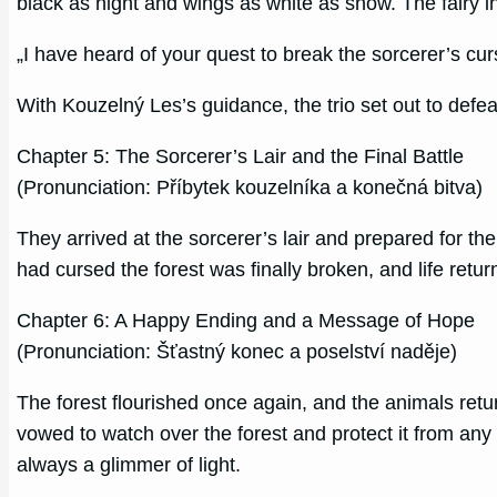
black as night and wings as white as snow. The fairy in
„I have heard of your quest to break the sorcerer’s cur
With Kouzelný Les’s guidance, the trio set out to defe
Chapter 5: The Sorcerer’s Lair and the Final Battle
(Pronunciation: Příbytek kouzelníka a konečná bitva)
They arrived at the sorcerer’s lair and prepared for the
had cursed the forest was finally broken, and life ret
Chapter 6: A Happy Ending and a Message of Hope
(Pronunciation: Šťastný konec a poselství naděje)
The forest flourished once again, and the animals ret
vowed to watch over the forest and protect it from any 
always a glimmer of light.