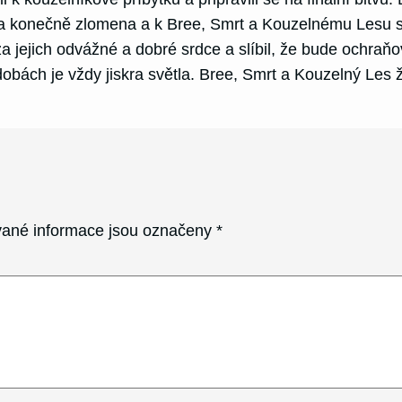
la konečně zlomena a k Bree, Smrt a Kouzelnému Lesu se v
 jejich odvážné a dobré srdce a slíbil, že bude ochraň
dobách je vždy jiskra světla. Bree, Smrt a Kouzelný Les ži
.
ané informace jsou označeny
*