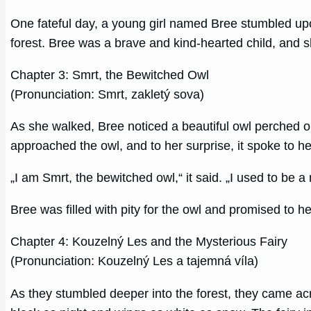
One fateful day, a young girl named Bree stumbled upon
forest. Bree was a brave and kind-hearted child, and sh
Chapter 3: Smrt, the Bewitched Owl
(Pronunciation: Smrt, zakletý sova)
As she walked, Bree noticed a beautiful owl perched on 
approached the owl, and to her surprise, it spoke to he
„I am Smrt, the bewitched owl,“ it said. „I used to be a 
Bree was filled with pity for the owl and promised to h
Chapter 4: Kouzelný Les and the Mysterious Fairy
(Pronunciation: Kouzelný Les a tajemná víla)
As they stumbled deeper into the forest, they came acros