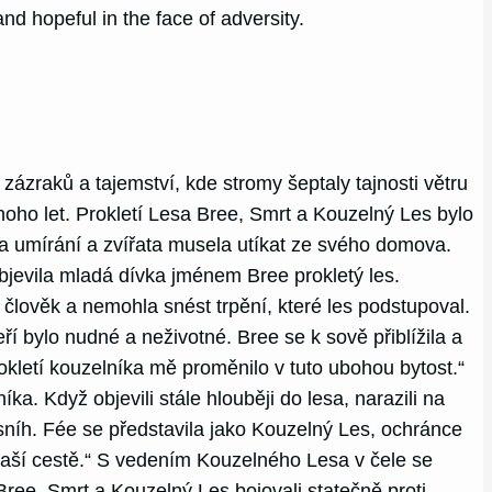
nd hopeful in the face of adversity.
ázraků a tajemství, kde stromy šeptaly tajnosti větru
 mnoho let. Prokletí Lesa Bree, Smrt a Kouzelný Les bylo
í a umírání a zvířata musela utíkat ze svého domova.
jevila mladá dívka jménem Bree prokletý les.
lověk a nemohla snést trpění, které les podstupoval.
eří bylo nudné a neživotné. Bree se k sově přiblížila a
rokletí kouzelníka mě proměnilo v tuto ubohou bytost.“
ka. Když objevili stále hlouběji do lesa, narazili na
 sníh. Fée se představila jako Kouzelný Les, ochránce
 vaší cestě.“ S vedením Kouzelného Lesa v čele se
. Bree, Smrt a Kouzelný Les bojovali statečně proti