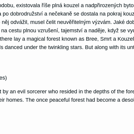
obu, existovala říše plná kouzel a nadpřirozených bytost
a po dobrodružství a nečekaně se dostala na pokraj kouz
j odvážil, musel čelit neuvěřitelným výzvám. Jaké dobr
na cestu plnou vzrušení, tajemství a naděje, když se v
 there lay a magical forest known as Bree, Smrt a Kouze
 danced under the twinkling stars. But along with its unt
es)
y an evil sorcerer who resided in the depths of the for
their homes. The once peaceful forest had become a desol