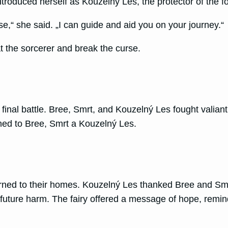
troduced herself as Kouzelný Les, the protector of the fo
se,“ she said. „I can guide and aid you on your journey.“
at the sorcerer and break the curse.
 final battle. Bree, Smrt, and Kouzelný Les fought valiant
urned to Bree, Smrt a Kouzelný Les.
urned to their homes. Kouzelný Les thanked Bree and Smrt
future harm. The fairy offered a message of hope, remindi