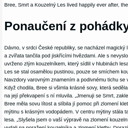
Bree, Smrt a Kouzelný Les lived happily ever after, thei
Ponaučení z pohádky
Dávno, v srdci České republiky, se nacházel magický l
a zvířata tančila pod jiskřícími hvězdami. Ale s nevysl
uvrženo zlým kouzelníkem, který sídlil v hlubinách les
Les se stal osamělou pustinou, pouze se smíchem kou
Navzdory varovným znamením a podivnému tichu se vyd
Když chodila, Bree si všimla krásné sovy, která seděla 
na její překvapení s ní mluvila. „Jmenuji se Smrt, zak
Bree měla sovu lítost a slíbila jí pomoc při zlomení kle
mýtinu s krásným vodopádem. V centru mýtiny stála taj
lesa. „Slyšela jsem o vaší výpravě na zlomení kouzel
vydali na poražení kouzelníka a zlomení kletby. Dorazil