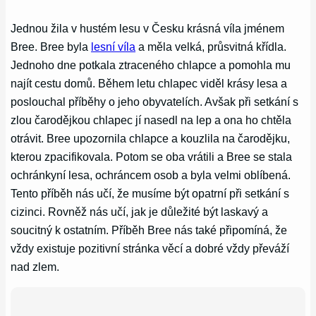
Jednou žila v hustém lesu v Česku krásná víla jménem
Bree. Bree byla
lesní víla
a měla velká, průsvitná křídla.
Jednoho dne potkala ztraceného chlapce a pomohla mu
najít cestu domů. Během letu chlapec viděl krásy lesa a
poslouchal příběhy o jeho obyvatelích. Avšak při setkání s
zlou čarodějkou chlapec jí nasedl na lep a ona ho chtěla
otrávit. Bree upozornila chlapce a kouzlila na čarodějku,
kterou zpacifikovala. Potom se oba vrátili a Bree se stala
ochránkyní lesa, ochráncem osob a byla velmi oblíbená.
Tento příběh nás učí, že musíme být opatrní při setkání s
cizinci. Rovněž nás učí, jak je důležité být laskavý a
soucitný k ostatním. Příběh Bree nás také připomíná, že
vždy existuje pozitivní stránka věcí a dobré vždy převáží
nad zlem.