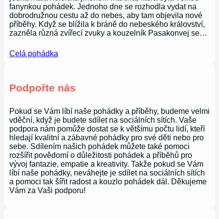
fanynkou pohádek. Jednoho dne se rozhodla vydat na
dobrodružnou cestu až do nebes, aby tam objevila nové
příběhy. Když se blížila k bráně do nebeského království,
zazněla různá zvířecí zvuky a kouzelník Pasakonvej se…
Celá pohádka
Podpořte nás
Pokud se Vám líbí naše pohádky a příběhy, budeme velmi
vděční, když je budete sdílet na sociálních sítích. Vaše
podpora nám pomůže dostat se k většímu počtu lidí, kteří
hledají kvalitní a zábavné pohádky pro své děti nebo pro
sebe. Sdílením našich pohádek můžete také pomoci
rozšířit povědomí o důležitosti pohádek a příběhů pro
vývoj fantazie, empatie a kreativity. Takže pokud se Vám
líbí naše pohádky, neváhejte je sdílet na sociálních sítích
a pomoci tak šířit radost a kouzlo pohádek dál. Děkujeme
Vám za Vaši podporu!