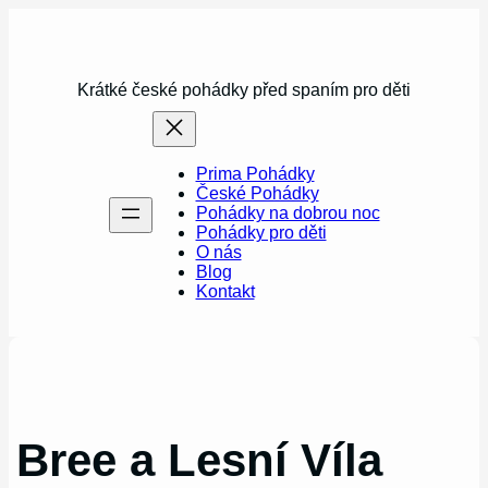
Přeskočit
na
obsah
Krátké české pohádky před spaním pro děti
Prima Pohádky
České Pohádky
Pohádky na dobrou noc
Pohádky pro děti
O nás
Blog
Kontakt
Bree a Lesní Víla