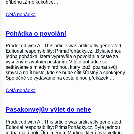
příběhu „Zrno kukuřice…
Celá pohádka
Pohádka o povolání
Produced with AI. This article was artificially generated.
Editorial responsibility: PrimaPohádky.cz. „Byla jednou
jedna pohádka, která vyprávěla o povolání a cestě za
vysněným životním posláním. V této pohádce se
setkáváme s mladým hrdinou, který touží poznat svůj
smysl a najít místo, kde se bude cítit šťastný a spokojený.
Společně se vydáváme na cestu plnou překážek,…
Celá pohádka
Pasakonvejův výlet do nebe
Produced with AI. This article was artificially generated.
Editorial responsibility: PrimaPohádky.cz. Byla jednou
jedna malá holčička jménem Martina, která byla velkou