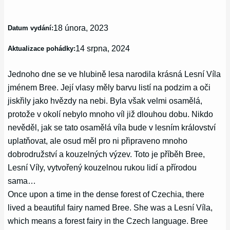
18 února, 2023
Datum vydání:
14 srpna, 2024
Aktualizace pohádky:
Jednoho dne se ve hlubině lesa narodila krásná Lesní Víla
jménem Bree. Její vlasy měly barvu listí na podzim a oči
jiskřily jako hvězdy na nebi. Byla však velmi osamělá,
protože v okolí nebylo mnoho víl již dlouhou dobu. Nikdo
nevěděl, jak se tato osamělá víla bude v lesním království
uplatňovat, ale osud měl pro ni připraveno mnoho
dobrodružství a kouzelných výzev. Toto je příběh Bree,
Lesní Víly, vytvořený kouzelnou rukou lidí a přírodou
sama…
Once upon a time in the dense forest of Czechia, there
lived a beautiful fairy named Bree. She was a Lesní Víla,
which means a forest fairy in the Czech language. Bree