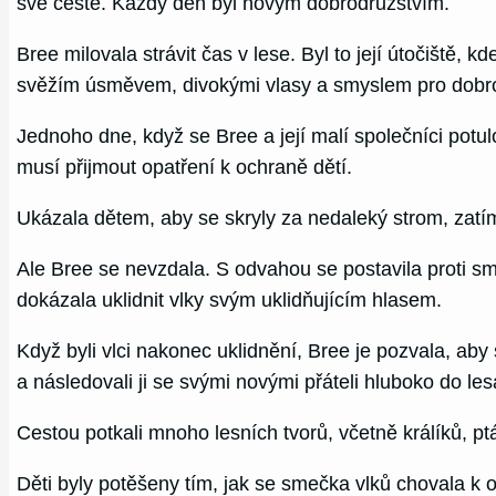
své cestě. Každý den byl novým dobrodružstvím.
Bree milovala strávit čas v lese. Byl to její útočiště, 
svěžím úsměvem, divokými vlasy a smyslem pro dobro
Jednoho dne, když se Bree a její malí společníci potu
musí přijmout opatření k ochraně dětí.
Ukázala dětem, aby se skryly za nedaleký strom, zatímco
Ale Bree se nevzdala. S odvahou se postavila proti sme
dokázala uklidnit vlky svým uklidňujícím hlasem.
Když byli vlci nakonec uklidnění, Bree je pozvala, aby
a následovali ji se svými novými přáteli hluboko do les
Cestou potkali mnoho lesních tvorů, včetně králíků, ptá
Děti byly potěšeny tím, jak se smečka vlků chovala k