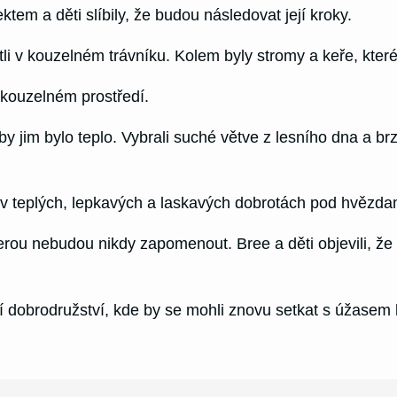
ktem a děti slíbily, že budou následovat její kroky.
i v kouzelném trávníku. Kolem byly stromy a keře, které j
v kouzelném prostředí.
by jim bylo teplo. Vybrali suché větve z lesního dna a brz
y v teplých, lepkavých a laskavých dobrotách pod hvězdami
kterou nebudou nikdy zapomenout. Bree a děti objevili, ž
ší dobrodružství, kde by se mohli znovu setkat s úžasem 