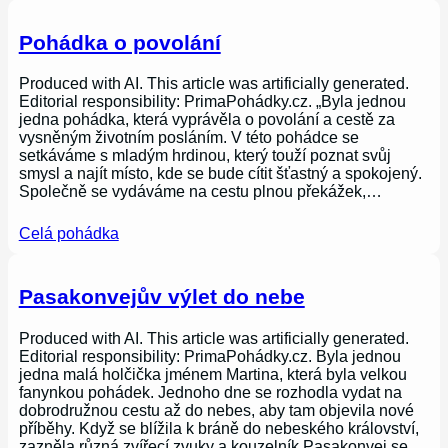
Pohádka o povolání
Produced with AI. This article was artificially generated.
Editorial responsibility: PrimaPohádky.cz. „Byla jednou
jedna pohádka, která vyprávěla o povolání a cestě za
vysněným životním posláním. V této pohádce se
setkáváme s mladým hrdinou, který touží poznat svůj
smysl a najít místo, kde se bude cítit šťastný a spokojený.
Společně se vydáváme na cestu plnou překážek,…
Celá pohádka
Pasakonvejův výlet do nebe
Produced with AI. This article was artificially generated.
Editorial responsibility: PrimaPohádky.cz. Byla jednou
jedna malá holčička jménem Martina, která byla velkou
fanynkou pohádek. Jednoho dne se rozhodla vydat na
dobrodružnou cestu až do nebes, aby tam objevila nové
příběhy. Když se blížila k bráně do nebeského království,
zazněla různá zvířecí zvuky a kouzelník Pasakonvej se…