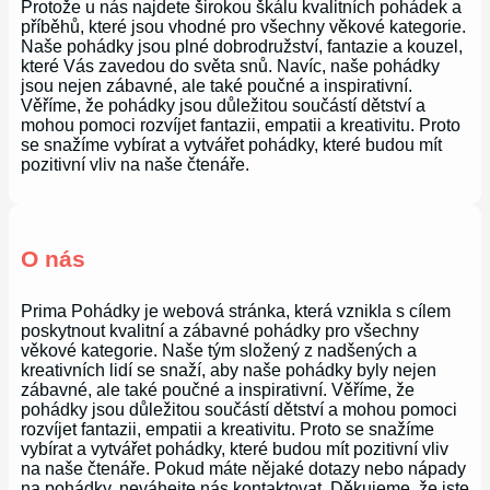
Protože u nás najdete širokou škálu kvalitních pohádek a
příběhů, které jsou vhodné pro všechny věkové kategorie.
Naše pohádky jsou plné dobrodružství, fantazie a kouzel,
které Vás zavedou do světa snů. Navíc, naše pohádky
jsou nejen zábavné, ale také poučné a inspirativní.
Věříme, že pohádky jsou důležitou součástí dětství a
mohou pomoci rozvíjet fantazii, empatii a kreativitu. Proto
se snažíme vybírat a vytvářet pohádky, které budou mít
pozitivní vliv na naše čtenáře.
O nás
Prima Pohádky je webová stránka, která vznikla s cílem
poskytnout kvalitní a zábavné pohádky pro všechny
věkové kategorie. Naše tým složený z nadšených a
kreativních lidí se snaží, aby naše pohádky byly nejen
zábavné, ale také poučné a inspirativní. Věříme, že
pohádky jsou důležitou součástí dětství a mohou pomoci
rozvíjet fantazii, empatii a kreativitu. Proto se snažíme
vybírat a vytvářet pohádky, které budou mít pozitivní vliv
na naše čtenáře. Pokud máte nějaké dotazy nebo nápady
na pohádky, neváhejte nás kontaktovat. Děkujeme, že jste