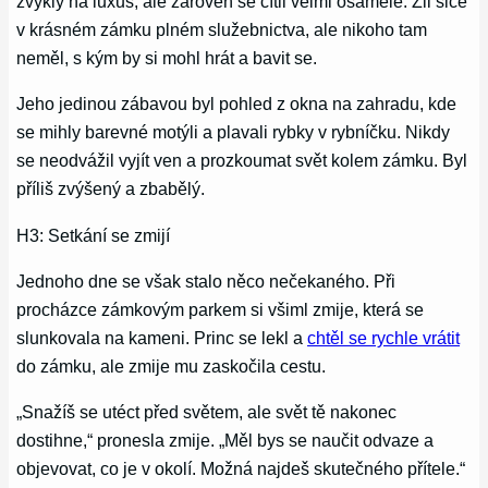
zvyklý na luxus, ale zároveň se cítil velmi osaměle. Žil sice
v krásném zámku plném služebnictva, ale nikoho tam
neměl, s kým by si mohl hrát a bavit se.
Jeho jedinou zábavou byl pohled z okna na zahradu, kde
se mihly barevné motýli a plavali rybky v rybníčku. Nikdy
se neodvážil vyjít ven a prozkoumat svět kolem zámku. Byl
příliš zvýšený a zbabělý.
H3: Setkání se zmijí
Jednoho dne se však stalo něco nečekaného. Při
procházce zámkovým parkem si všiml zmije, která se
slunkovala na kameni. Princ se lekl a
chtěl se rychle vrátit
do zámku, ale zmije mu zaskočila cestu.
„Snažíš se utéct před světem, ale svět tě nakonec
dostihne,“ pronesla zmije. „Měl bys se naučit odvaze a
objevovat, co je v okolí. Možná najdeš skutečného přítele.“