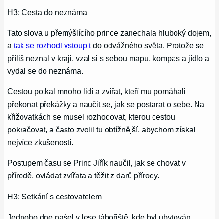
H3: Cesta do neznáma
Tato slova u přemýšlícího prince zanechala hluboký dojem,
a
tak se rozhodl vstoupit
do odvážného světa. Protože se
příliš neznal v kraji, vzal si s sebou mapu, kompas a jídlo a
vydal se do neznáma.
Cestou potkal mnoho lidí a zvířat, kteří mu pomáhali
překonat překážky a naučit se, jak se postarat o sebe. Na
křižovatkách se musel rozhodovat, kterou cestou
pokračovat, a často zvolil tu obtížnější, abychom získal
nejvíce zkušeností.
Postupem času se Princ Jiřík naučil, jak se chovat v
přírodě, ovládat zvířata a těžit z darů přírody.
H3: Setkání s cestovatelem
Jednoho dne našel v lese tábořiště, kde byl ubytován