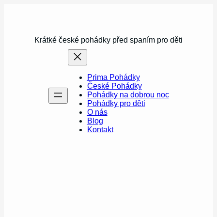
Přeskočit
na
obsah
Krátké české pohádky před spaním pro děti
Prima Pohádky
České Pohádky
Pohádky na dobrou noc
Pohádky pro děti
O nás
Blog
Kontakt