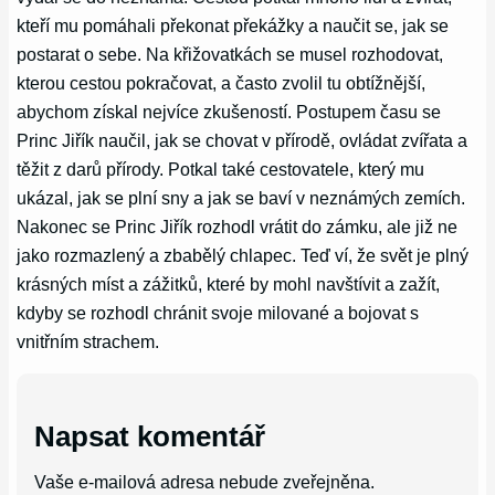
kteří mu pomáhali překonat překážky a naučit se, jak se
postarat o sebe. Na křižovatkách se musel rozhodovat,
kterou cestou pokračovat, a často zvolil tu obtížnější,
abychom získal nejvíce zkušeností. Postupem času se
Princ Jiřík naučil, jak se chovat v přírodě, ovládat zvířata a
těžit z darů přírody. Potkal také cestovatele, který mu
ukázal, jak se plní sny a jak se baví v neznámých zemích.
Nakonec se Princ Jiřík rozhodl vrátit do zámku, ale již ne
jako rozmazlený a zbabělý chlapec. Teď ví, že svět je plný
krásných míst a zážitků, které by mohl navštívit a zažít,
kdyby se rozhodl chránit svoje milované a bojovat s
vnitřním strachem.
Napsat komentář
Vaše e-mailová adresa nebude zveřejněna.