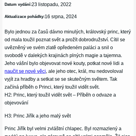
23 listopadu, 2022
Datum vydání:
16 srpna, 2024
Aktualizace pohádky:
Bylo jednou za časů dávno minulých, královský princ, který
od mala toužil poznat svět a prožít dobrodružství. Cítil se
uvězněný ve svém zlatě opředeném paláci a snil o
svobodě v dalekých krajinách plných magie a tajemna.
Jeho vášní bylo objevovat nové kouty, potkat nové lidi a
naučit se nové věci
, ale jeho otec, král, mu nedovoloval
vyjít za hradby a setkat se se skutečným světem. Tak
začíná příběh o Princi, který toužil vidět svět.
H2: Princ, který toužil vidět svět – Příběh o odvaze a
objevování
H3: Princ Jiřík a jeho malý svět
Princ Jiřík byl velmi zvláštní chlapec. Byl rozmazlený a