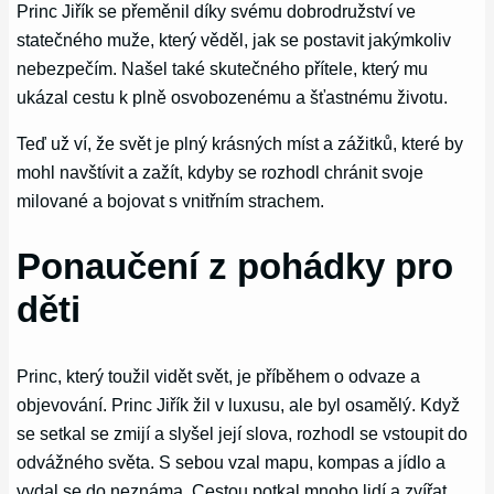
Princ Jiřík se přeměnil díky svému dobrodružství ve
statečného muže, který věděl, jak se postavit jakýmkoliv
nebezpečím. Našel také skutečného přítele, který mu
ukázal cestu k plně osvobozenému a šťastnému životu.
Teď už ví, že svět je plný krásných míst a zážitků, které by
mohl navštívit a zažít, kdyby se rozhodl chránit svoje
milované a bojovat s vnitřním strachem.
Ponaučení z pohádky pro
děti
Princ, který toužil vidět svět, je příběhem o odvaze a
objevování. Princ Jiřík žil v luxusu, ale byl osamělý. Když
se setkal se zmijí a slyšel její slova, rozhodl se vstoupit do
odvážného světa. S sebou vzal mapu, kompas a jídlo a
vydal se do neznáma. Cestou potkal mnoho lidí a zvířat,