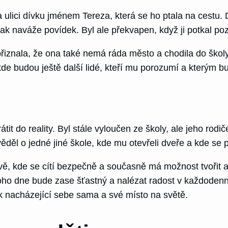
ulici dívku jménem Tereza, která se ho ptala na cestu. D
naváže povídek. Byl ale překvapen, když ji potkal pozděj
iznala, že ona také nemá ráda město a chodila do školy 
někde budou ještě další lidé, kteří mu porozumí a kterým b
tit do reality. Byl stále vyloučen ze školy, ale jeho rodiče
l o jedné jiné škole, kde mu otevřeli dveře a kde se pot
ě, kde se cítí bezpečně a současně má možnost tvořit a vz
noho dne bude zase šťastný a nalézat radost v každoden
věk nacházející sebe sama a své místo na světě.