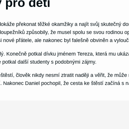
 pro děti
okáže překonat těžké okamžiky a najít svůj skutečný dom
h loupežníků způsobily, že musel spolu se svou rodinou 
i nové přátele, ale nakonec byl falešně obviněn a vylouč
ufalý. Konečně potkal dívku jménem Tereza, která mu uká
de potkal další studenty s podobnými zájmy.
stí, člověk nikdy nesmí ztratit naději a věřit, že může naj
tí. Nakonec Daniel pochopil, že cesta ke štěstí začíná s 