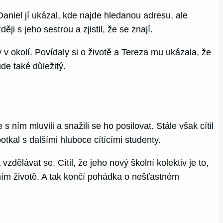
aniel jí ukázal, kde najde hledanou adresu, ale
i s jeho sestrou a zjistil, že se znají.
v okolí. Povídaly si o životě a Tereza mu ukázala, že
ude také důležitý.
 s ním mluvili a snažili se ho posilovat. Stále však cítil
kal s dalšími hluboce cítícími studenty.
dělávat se. Cítil, že jeho nový školní kolektiv je to,
ním životě. A tak končí pohádka o nešťastném