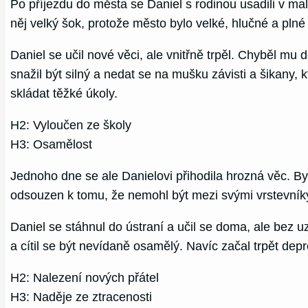
Po příjezdu do města se Daniel s rodinou usadili v m
něj velký šok, protože město bylo velké, hlučné a plné
Daniel se učil nové věci, ale vnitřně trpěl. Chyběl mu
snažil být silný a nedat se na mušku závisti a šikany, kt
skládat těžké úkoly.
H2: Vyloučen ze školy
H3: Osamělost
Jednoho dne se ale Danielovi přihodila hrozná věc. Byl
odsouzen k tomu, že nemohl být mezi svými vrstevníky
Daniel se stáhnul do ústraní a učil se doma, ale bez
a cítil se být nevídaně osamělý. Navíc začal trpět dep
H2: Nalezení nových přátel
H3: Naděje ze ztracenosti