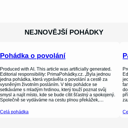
NEJNOVĚJŠÍ POHÁDKY
Pohádka o povolání
P
Produced with AI. This article was artificially generated.
Pr
Editorial responsibility: PrimaPohádky.cz. „Byla jednou
Ed
jedna pohádka, která vyprávěla o povolání a cestě za
je
vysněným životním posláním. V této pohádce se
fa
setkáváme s mladým hrdinou, který touží poznat svůj
do
smysl a najít místo, kde se bude cítit šťastný a spokojený.
př
Společně se vydáváme na cestu plnou překážek,…
za
Celá pohádka
Ce