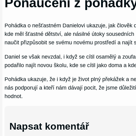
Ponaučení z pohádky
Pohádka o nešťastném Danielovi ukazuje, jak člověk d
kde měl šťastné dětství, ale násilné útoky sousedníc
naučit přizpůsobit se svému novému prostředí a najít s
Daniel se však nevzdal, i když se cítil osamělý a zo
podařilo najít novou školu, kde se cítil jako doma a k
Pohádka ukazuje, že i když je život plný překážek a neště
nás podporují a kteří nám dávají pocit, že jsme důleži
hodnot.
Napsat komentář