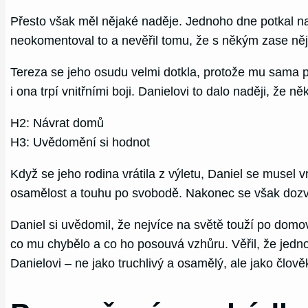
Přesto však měl nějaké naděje. Jednoho dne potkal na 
neokomentoval to a nevěřil tomu, že s někým zase nějak 
Tereza se jeho osudu velmi dotkla, protože mu sama př
i ona trpí vnitřními boji. Danielovi to dalo naději, že 
H2: Návrat domů
H3: Uvědomění si hodnot
Když se jeho rodina vrátila z výletu, Daniel se musel vrá
osamělost a touhu po svobodě. Nakonec se však dozvědě
Daniel si uvědomil, že nejvíce na světě touží po domov
co mu chybělo a co ho posouvá vzhůru. Věřil, že jed
Danielovi – ne jako truchlivý a osamělý, ale jako člo