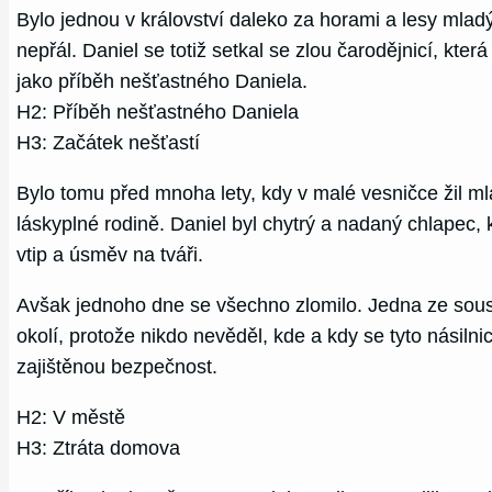
Bylo jednou v království daleko za horami a lesy mlad
nepřál. Daniel se totiž setkal se zlou čarodějnicí, kte
jako příběh nešťastného Daniela.
H2: Příběh nešťastného Daniela
H3: Začátek nešťastí
Bylo tomu před mnoha lety, kdy v malé vesničce žil ml
láskyplné rodině. Daniel byl chytrý a nadaný chlapec, 
vtip a úsměv na tváři.
Avšak jednoho dne se všechno zlomilo. Jedna ze soused
okolí, protože nikdo nevěděl, kde a kdy se tyto násiln
zajištěnou bezpečnost.
H2: V městě
H3: Ztráta domova