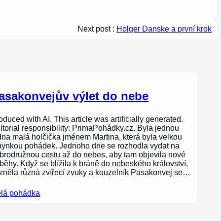
Next post :
Holger Danske a první krok
asakonvejův výlet do nebe
oduced with AI. This article was artificially generated.
itorial responsibility: PrimaPohádky.cz. Byla jednou
dna malá holčička jménem Martina, která byla velkou
nynkou pohádek. Jednoho dne se rozhodla vydat na
brodružnou cestu až do nebes, aby tam objevila nové
íběhy. Když se blížila k bráně do nebeského království,
zněla různá zvířecí zvuky a kouzelník Pasakonvej se…
lá pohádka