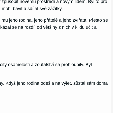
izpůsobit novému prostředí a novým lidem. Byl to pro
mohl bavit a sdílet své zážitky.
mu jeho rodina, jeho přátelé a jeho zvířata. Přesto se
kázal se na rozdíl od většiny z nich v klidu učit a
ty osamělosti a zoufalství se prohloubily. Byl
hy. Když jeho rodina odešla na výlet, zůstal sám doma