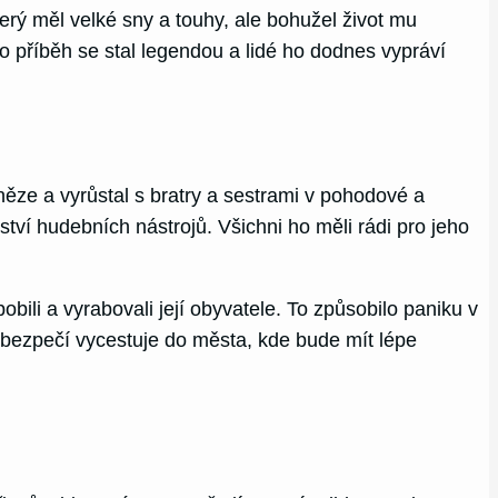
erý měl velké sny a touhy, ale bohužel život mu
ho příběh se stal legendou a lidé ho dodnes vypráví
něze a vyrůstal s bratry a sestrami v pohodové a
ství hudebních nástrojů. Všichni ho měli rádi pro jeho
li a vyrabovali její obyvatele. To způsobilo paniku v
o bezpečí vycestuje do města, kde bude mít lépe