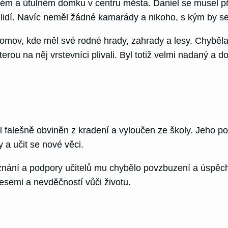
além a útulném domku v centru města. Daniel se musel př
 lidí. Navíc neměl žádné kamarády a nikoho, s kým by se 
 domov, kde měl své rodné hrady, zahrady a lesy. Chyběla 
erou na něj vrstevníci plivali. Byl totiž velmi nadaný a do
 falešně obviněn z kradení a vyloučen ze školy. Jeho poci
 a učit se nové věci.
 uznání a podpory učitelů mu chybělo povzbuzení a úspěc
resemi a nevděčností vůči životu.