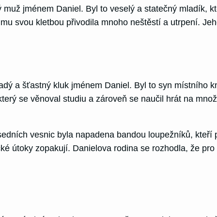
ý muž jménem Daniel. Byl to veselý a statečný mladík, kt
rá mu svou kletbou přivodila mnoho neštěstí a utrpení. Je
adý a šťastný kluk jménem Daniel. Byl to syn místního k
který se věnoval studiu a zároveň se naučil hrát na množ
ních vesnic byla napadena bandou loupežníků, kteří pobi
ické útoky zopakují. Danielova rodina se rozhodla, že pr