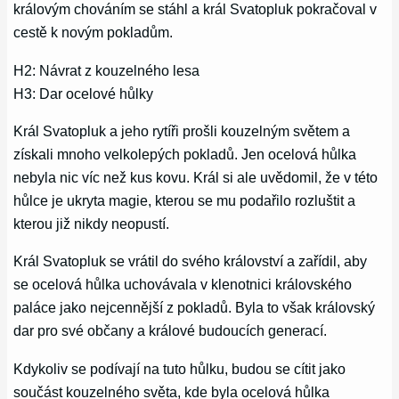
královým chováním se stáhl a král Svatopluk pokračoval v
cestě k novým pokladům.
H2: Návrat z kouzelného lesa
H3: Dar ocelové hůlky
Král Svatopluk a jeho rytíři prošli kouzelným světem a
získali mnoho velkolepých pokladů. Jen ocelová hůlka
nebyla nic víc než kus kovu. Král si ale uvědomil, že v této
hůlce je ukryta magie, kterou se mu podařilo rozluštit a
kterou již nikdy neopustí.
Král Svatopluk se vrátil do svého království a zařídil, aby
se ocelová hůlka uchovávala v klenotnici královského
paláce jako nejcennější z pokladů. Byla to však královský
dar pro své občany a králové budoucích generací.
Kdykoliv se podívají na tuto hůlku, budou se cítit jako
součást kouzelného světa, kde byla ocelová hůlka