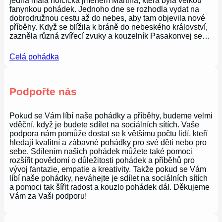
jedna malá holčička jménem Martina, která byla velkou
fanynkou pohádek. Jednoho dne se rozhodla vydat na
dobrodružnou cestu až do nebes, aby tam objevila nové
příběhy. Když se blížila k bráně do nebeského království,
zazněla různá zvířecí zvuky a kouzelník Pasakonvej se…
Celá pohádka
Podpořte nás
Pokud se Vám líbí naše pohádky a příběhy, budeme velmi
vděční, když je budete sdílet na sociálních sítích. Vaše
podpora nám pomůže dostat se k většímu počtu lidí, kteří
hledají kvalitní a zábavné pohádky pro své děti nebo pro
sebe. Sdílením našich pohádek můžete také pomoci
rozšířit povědomí o důležitosti pohádek a příběhů pro
vývoj fantazie, empatie a kreativity. Takže pokud se Vám
líbí naše pohádky, neváhejte je sdílet na sociálních sítích
a pomoci tak šířit radost a kouzlo pohádek dál. Děkujeme
Vám za Vaši podporu!