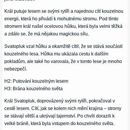
Král putuje lesem se svými rytíři a najednou cítí kouzelnou
energii, která ho přivádí k mohutnému stromu. Pod tímto
stromem král našel ocelovou hůlku, která byla velmi těžká
a zdálo se, že má nějakou magickou sílu.
Svatopluk vzal hůlku a okamžitě cítil, že se stává součástí
kouzelného lesa. Hůlka mu ukázala cestu k dalším
pokladům, ale také ho varovala, že v tomto lese je mnoho
nebezpečí.
H2: Putování kouzelným lesem
H3: Brána kouzelného světa
Král Svatopluk, doprovázený svými rytíři, pokračoval v
cestě lesem. Cítí, jak se kolem nich mění krajina – stromy
se stávají větší a ukrývají tajemství. Po chvíli dorazili k
velké bráně, která byla vstupem do kouzelného světa.