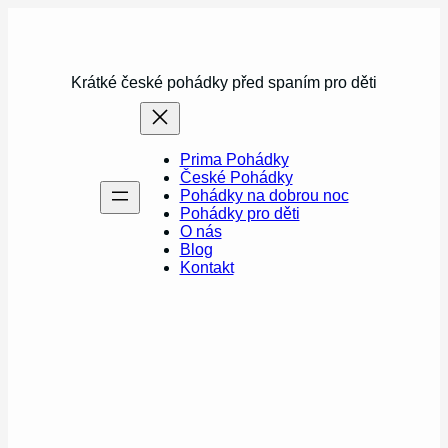
Přeskočit
na
obsah
Krátké české pohádky před spaním pro děti
Prima Pohádky
České Pohádky
Pohádky na dobrou noc
Pohádky pro děti
O nás
Blog
Kontakt