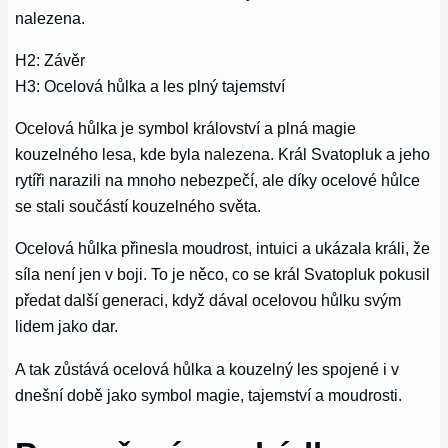
nalezena.
H2: Závěr
H3: Ocelová hůlka a les plný tajemství
Ocelová hůlka je symbol království a plná magie
kouzelného lesa, kde byla nalezena. Král Svatopluk a jeho
rytíři narazili na mnoho nebezpečí, ale díky ocelové hůlce
se stali součástí kouzelného světa.
Ocelová hůlka přinesla moudrost, intuici a ukázala králi, že
síla není jen v boji. To je něco, co se král Svatopluk pokusil
předat další generaci, když dával ocelovou hůlku svým
lidem jako dar.
A tak zůstává ocelová hůlka a kouzelný les spojené i v
dnešní době jako symbol magie, tajemství a moudrosti.