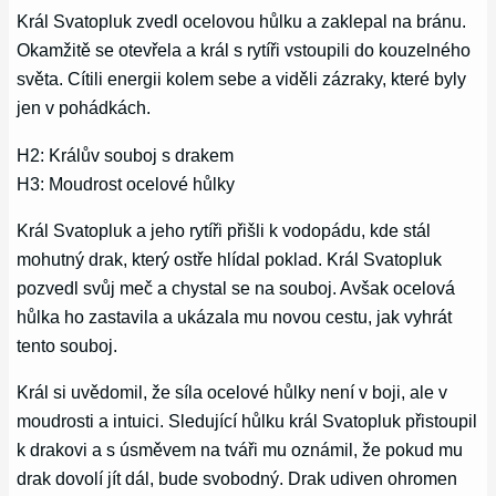
Král Svatopluk zvedl ocelovou hůlku a zaklepal na bránu.
Okamžitě se otevřela a král s rytíři vstoupili do kouzelného
světa. Cítili energii kolem sebe a viděli zázraky, které byly
jen v pohádkách.
H2: Králův souboj s drakem
H3: Moudrost ocelové hůlky
Král Svatopluk a jeho rytíři přišli k vodopádu, kde stál
mohutný drak, který ostře hlídal poklad. Král Svatopluk
pozvedl svůj meč a chystal se na souboj. Avšak ocelová
hůlka ho zastavila a ukázala mu novou cestu, jak vyhrát
tento souboj.
Král si uvědomil, že síla ocelové hůlky není v boji, ale v
moudrosti a intuici. Sledující hůlku král Svatopluk přistoupil
k drakovi a s úsměvem na tváři mu oznámil, že pokud mu
drak dovolí jít dál, bude svobodný. Drak udiven ohromen