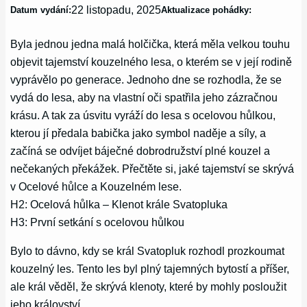
22 listopadu, 2025
Datum vydání:
Aktualizace pohádky:
Byla jednou jedna malá holčička, která měla velkou touhu
objevit tajemství kouzelného lesa, o kterém se v její rodině
vyprávělo po generace. Jednoho dne se rozhodla, že se
vydá do lesa, aby na vlastní oči spatřila jeho zázračnou
krásu. A tak za úsvitu vyráží do lesa s ocelovou hůlkou,
kterou jí předala babička jako symbol naděje a síly, a
začíná se odvíjet báječné dobrodružství plné kouzel a
nečekaných překážek. Přečtěte si, jaké tajemství se skrývá
v Ocelové hůlce a Kouzelném lese.
H2: Ocelová hůlka – Klenot krále Svatopluka
H3: První setkání s ocelovou hůlkou
Bylo to dávno, kdy se král Svatopluk rozhodl prozkoumat
kouzelný les. Tento les byl plný tajemných bytostí a příšer,
ale král věděl, že skrývá klenoty, které by mohly posloužit
jeho království.