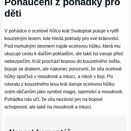
Ponaučení z pohádky pro
děti
V pohádce o ocelové hůlce král Svatopluk putuje s rytíři
kouzelným lesem, kde hledá poklady pro své království.
Pod mohutným stromem najde ocelovou hůlku, která mu
ukazuje cestu k dalším pokladům, ale také ho varuje před
nebezpečím. Král prochází branou do kouzelného světa,
bojuje se drakem, ale nakonec porozumí, že síla ocelové
hůlky spočívá v moudrosti a intuici, a nikoli v boji. Po
návratu z kouzelného lesa král daruje ocelovou hůlku
svým občanům jako symbol magie, tajemství a moudrosti.
Pohádka nás učí, že síla nezávisí jen na bojové
schopnosti, ale také na moudrosti a intuici.