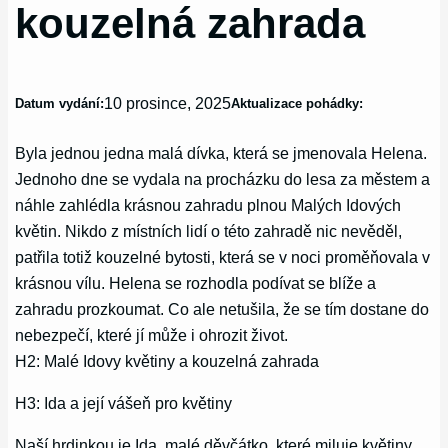
kouzelná zahrada
10 prosince, 2025
Datum vydání:
Aktualizace pohádky:
Byla jednou jedna malá dívka, která se jmenovala Helena.
Jednoho dne se vydala na procházku do lesa za městem a
náhle zahlédla krásnou zahradu plnou Malých Idových
květin. Nikdo z místních lidí o této zahradě nic nevěděl,
patřila totiž kouzelné bytosti, která se v noci proměňovala v
krásnou vílu. Helena se rozhodla podívat se blíže a
zahradu prozkoumat. Co ale netušila, že se tím dostane do
nebezpečí, které jí může i ohrozit život.
H2: Malé Idovy květiny a kouzelná zahrada
H3: Ida a její vášeň pro květiny
Naší hrdinkou je Ida, malé děvčátko, které miluje květiny.