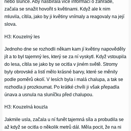
nebo slunce. Aby nasbírala více informací o zahradě,
začala se snažit hovořit s květinami. Když ale k nim
mluvila, cítila, jako by ji květiny vnímaly a reagovaly na její
slova.
H3: Kouzelný les
Jednoho dne se rozhodli někam kam jí květiny napověděly
jít a to byl tajemný les, který se za ní vyskytl. Když vstoupila
do lesa, cítila se jako by se ocitla v jiném světě. Stromy
byly obrovské a listí mělo krásné barvy, které se měnily
podle poměrů okolí. V lesích byla i malá chalupa, a tak se
rozhodla ji prozkoumat. Po krátké chvíli ji však přepadla
únava a usnula na sluníčku před chalupou.
H3: Kouzelná kouzla
Jakmile usla, začala u ní funět tajemná síla a probudila se
až když se ocitla o několik metrů dál. Měla pocit, že na ni