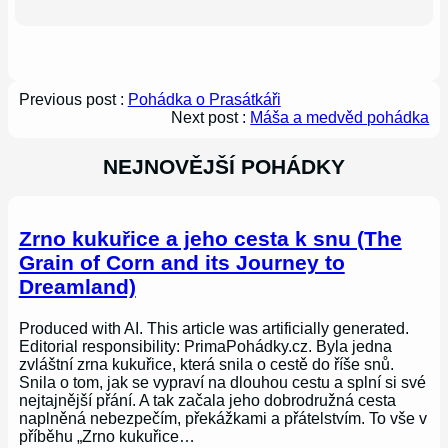
Previous post :
Pohádka o Prasátkáři
Next post :
Máša a medvěd pohádka
NEJNOVĚJŠÍ POHÁDKY
Zrno kukuřice a jeho cesta k snu (The
Grain of Corn and its Journey to
Dreamland)
Produced with AI. This article was artificially generated.
Editorial responsibility: PrimaPohádky.cz. Byla jedna
zvláštní zrna kukuřice, která snila o cestě do říše snů.
Snila o tom, jak se vypraví na dlouhou cestu a splní si své
nejtajnější přání. A tak začala jeho dobrodružná cesta
naplněná nebezpečím, překážkami a přátelstvím. To vše v
příběhu „Zrno kukuřice…