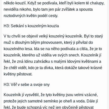
někdo kouzlí. Když se podívala, kteří byli kolem té chalupy,
neviděla nikoho, bylo tam jen pár zvířátek a spousta
roztodivných květin podél cesty.
H3: Setkání s kouzelným kouzla
V tu chvíli se objevil velký kouzelný kouzelník. Byl to starý
muž s dlouhým bílým plnovousem, který ji přivítal do
kouzelného lesa. Ida se na něho podívala a cítila, že je to
kouzelník, kterého už viděla ve svých snech. Kouzelník jí
řekl, že zná Idinu zahrádku s malými Idovými květinami a
že chtěl vidět, kdo je ta dívka, která dokáže takové krásné
květiny pěstovat.
H3: Věř v sebe a svoje sny
Kouzelník jí vysvětlil, že tyto květiny jsou velmi vzácné,
protože jejich samotné semínko je oheň a voda. Dále jí
řekl, že bude schopná víc než jen obyčejně pěstovat