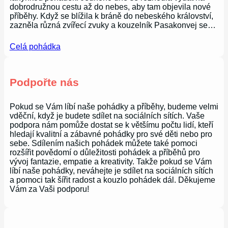
dobrodružnou cestu až do nebes, aby tam objevila nové
příběhy. Když se blížila k bráně do nebeského království,
zazněla různá zvířecí zvuky a kouzelník Pasakonvej se…
Celá pohádka
Podpořte nás
Pokud se Vám líbí naše pohádky a příběhy, budeme velmi
vděční, když je budete sdílet na sociálních sítích. Vaše
podpora nám pomůže dostat se k většímu počtu lidí, kteří
hledají kvalitní a zábavné pohádky pro své děti nebo pro
sebe. Sdílením našich pohádek můžete také pomoci
rozšířit povědomí o důležitosti pohádek a příběhů pro
vývoj fantazie, empatie a kreativity. Takže pokud se Vám
líbí naše pohádky, neváhejte je sdílet na sociálních sítích
a pomoci tak šířit radost a kouzlo pohádek dál. Děkujeme
Vám za Vaši podporu!