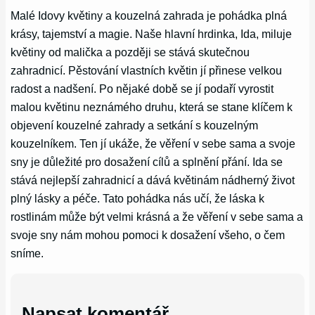
Malé Idovy květiny a kouzelná zahrada je pohádka plná
krásy, tajemství a magie. Naše hlavní hrdinka, Ida, miluje
květiny od malička a později se stává skutečnou
zahradnicí. Pěstování vlastních květin jí přinese velkou
radost a nadšení. Po nějaké době se jí podaří vyrostit
malou květinu neznámého druhu, která se stane klíčem k
objevení kouzelné zahrady a setkání s kouzelným
kouzelníkem. Ten jí ukáže, že věření v sebe sama a svoje
sny je důležité pro dosažení cílů a splnění přání. Ida se
stává nejlepší zahradnicí a dává květinám nádherný život
plný lásky a péče. Tato pohádka nás učí, že láska k
rostlinám může být velmi krásná a že věření v sebe sama a
svoje sny nám mohou pomoci k dosažení všeho, o čem
sníme.
Napsat komentář