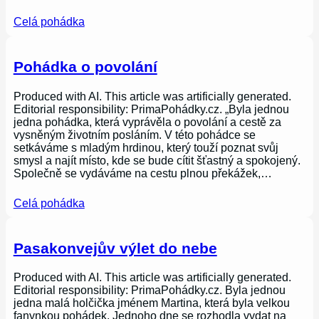
Celá pohádka
Pohádka o povolání
Produced with AI. This article was artificially generated.
Editorial responsibility: PrimaPohádky.cz. „Byla jednou
jedna pohádka, která vyprávěla o povolání a cestě za
vysněným životním posláním. V této pohádce se
setkáváme s mladým hrdinou, který touží poznat svůj
smysl a najít místo, kde se bude cítit šťastný a spokojený.
Společně se vydáváme na cestu plnou překážek,…
Celá pohádka
Pasakonvejův výlet do nebe
Produced with AI. This article was artificially generated.
Editorial responsibility: PrimaPohádky.cz. Byla jednou
jedna malá holčička jménem Martina, která byla velkou
fanynkou pohádek. Jednoho dne se rozhodla vydat na