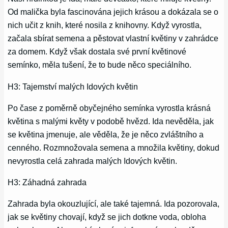
Od malička byla fascinována jejich krásou a dokázala se o
nich učit z knih, které nosila z knihovny. Když vyrostla,
začala sbírat semena a pěstovat vlastní květiny v zahrádce
za domem. Když však dostala své první květinové
semínko, měla tušení, že to bude něco speciálního.
H3: Tajemství malých Idových květin
Po čase z poměrně obyčejného semínka vyrostla krásná
květina s malými květy v podobě hvězd. Ida nevěděla, jak
se květina jmenuje, ale věděla, že je něco zvláštního a
cenného. Rozmnožovala semena a množila květiny, dokud
nevyrostla celá zahrada malých Idových květin.
H3: Záhadná zahrada
Zahrada byla okouzlující, ale také tajemná. Ida pozorovala,
jak se květiny chovají, když se jich dotkne voda, obloha