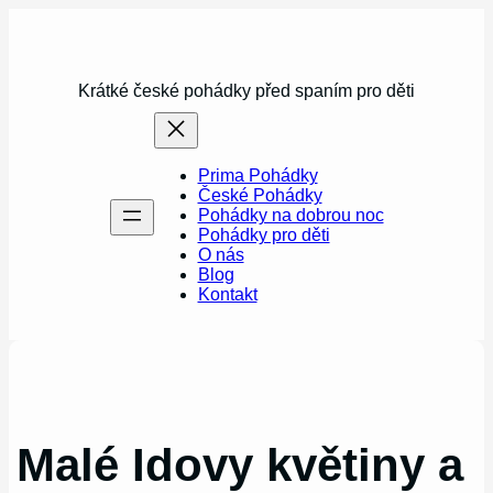
Přeskočit
na
obsah
Krátké české pohádky před spaním pro děti
Prima Pohádky
České Pohádky
Pohádky na dobrou noc
Pohádky pro děti
O nás
Blog
Kontakt
Malé Idovy květiny a