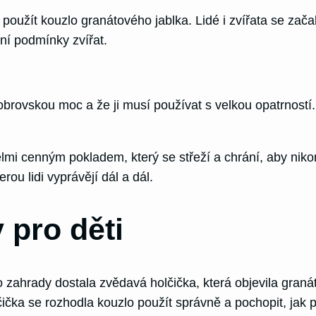
e jí použít kouzlo granátového jablka. Lidé i zvířata se z
tní podmínky zvířat.
ovskou moc a že ji musí používat s velkou opatrností. Pod
elmi cenným pokladem, který se střeží a chrání, aby nik
erou lidi vyprávějí dál a dál.
 pro děti
zahrady dostala zvědavá holčička, která objevila granáto
Holčička se rozhodla kouzlo použít správně a pochopit, ja