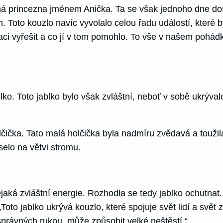
sná princezna jménem Anička. Ta se však jednoho dne do
 Toto kouzlo navíc vyvolalo celou řadu událostí, které b
tuaci vyřešit a co jí v tom pomohlo. To vše v našem pohá
ko. Toto jablko bylo však zvláštní, neboť v sobě ukrýva
čička. Tato malá holčička byla nadmíru zvědavá a toužil
selo na větvi stromu.
nějaká zvláštní energie. Rozhodla se tedy jablko ochutnat. 
Toto jablko ukrývá kouzlo, které spojuje svět lidí a svět
správných rukou, může způsobit velké neštěstí.“