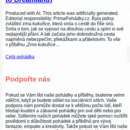
Produced with AI. This article was artificially generated.
Editorial responsibility: PrimaPohádky.cz. Byla jedna
zvláštní zrna kukuřice, která snila o cestě do říše snů.
Snila o tom, jak se vypraví na dlouhou cestu a splní si své
nejtajnější přání. A tak začala jeho dobrodružná cesta
naplněná nebezpečím, překážkami a přátelstvím. To vše
v příběhu „Zrno kukuřice…
Celá pohádka
Podpořte nás
Pokud se Vám líbí naše pohádky a příběhy, budeme velmi
vděční, když je budete sdílet na sociálních sítích. Vaše
podpora nám pomůže dostat se k většímu počtu lidí, kteří
hledají kvalitní a zábavné pohádky pro své děti nebo pro
sebe. Sdílením našich pohádek můžete také pomoci rozšířit
povědomí o důležitosti pohádek a příběhů pro vývoj
fantazie, empatie a kreativity. Takže pokud se Vám líbí naše