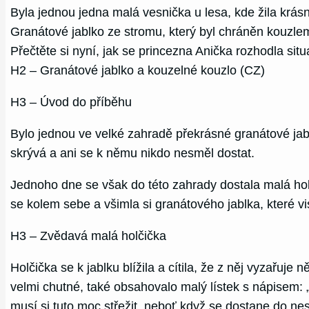
Byla jednou jedna malá vesnička u lesa, kde žila krá
Granátové jablko ze stromu, který byl chráněn kouzlem.
Přečtěte si nyní, jak se princezna Anička rozhodla si
H2 – Granátové jablko a kouzelné kouzlo (CZ)
H3 – Úvod do příběhu
Bylo jednou ve velké zahradě překrásné granátové jabl
skrývá a ani se k němu nikdo nesměl dostat.
Jednoho dne se však do této zahrady dostala malá hol
se kolem sebe a všimla si granátového jablka, které vi
H3 – Zvědavá malá holčička
Holčička se k jablku blížila a cítila, že z něj vyzařuje 
velmi chutné, také obsahovalo malý lístek s nápisem: „
musí si tuto moc střežit, neboť když se dostane do ne