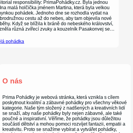
itorial responsibility: PrimaPohádky.cz. Byla jednou
dna malá holčička jménem Martina, která byla velkou
nynkou pohádek. Jednoho dne se rozhodla vydat na
brodružnou cestu až do nebes, aby tam objevila nové
íběhy. Když se blížila k bráně do nebeského království,
zněla různá zvířecí zvuky a kouzelník Pasakonvej se…
lá pohádka
O nás
Prima Pohádky je webová stránka, která vznikla s cílem
poskytnout kvalitní a zábavné pohádky pro všechny věkové
kategorie. Naše tým složený z nadšených a kreativních lidí
se snaží, aby naše pohádky byly nejen zábavné, ale také
poučné a inspirativní. Věříme, že pohádky jsou důležitou
součástí dětství a mohou pomoci rozvíjet fantazii, empatii a
kreativitu. Proto se snažíme vybírat a vytvářet pohádky,