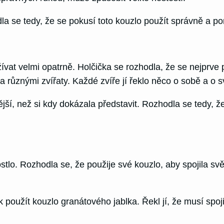
dla se tedy, že se pokusí toto kouzlo použít správně a p
vat velmi opatrně. Holčička se rozhodla, že se nejprve po
ůznými zvířaty. Každé zvíře jí řeklo něco o sobě a o svě
tější, než si kdy dokázala představit. Rozhodla se tedy,
stlo. Rozhodla se, že použije své kouzlo, aby spojila svět
použít kouzlo granátového jablka. Řekl jí, že musí spojit s