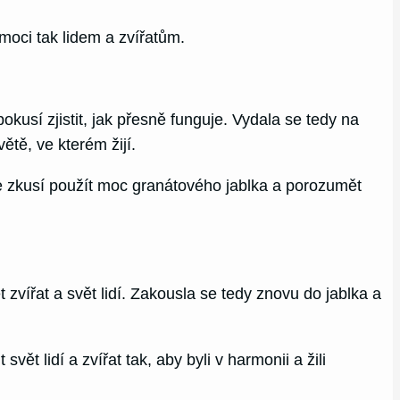
omoci tak lidem a zvířatům.
kusí zjistit, jak přesně funguje. Vydala se tedy na
tě, ve kterém žijí.
 že zkusí použít moc granátového jablka a porozumět
 zvířat a svět lidí. Zakousla se tedy znovu do jablka a
vět lidí a zvířat tak, aby byli v harmonii a žili