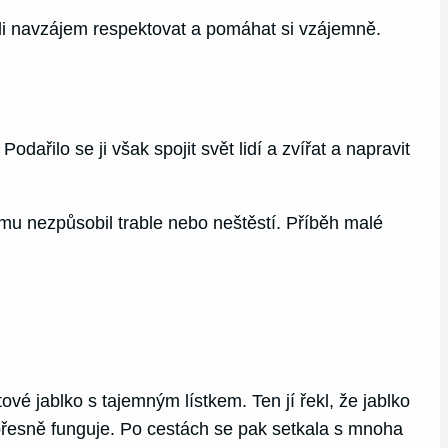
ačali navzájem respektovat a pomáhat si vzájemně.
ařilo se ji však spojit svět lidí a zvířat a napravit
omu nezpůsobil trable nebo neštěstí. Příběh malé
vé jablko s tajemným lístkem. Ten jí řekl, že jablko
k přesně funguje. Po cestách se pak setkala s mnoha