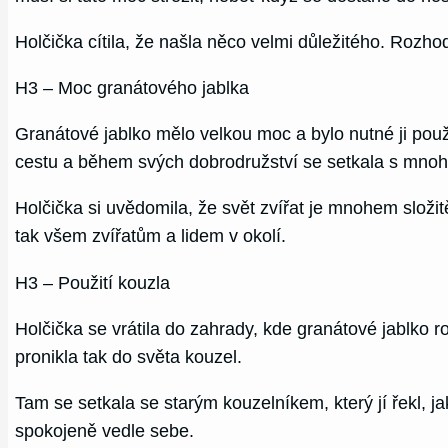
Holčička cítila, že našla něco velmi důležitého. Rozho
H3 – Moc granátového jablka
Granátové jablko mělo velkou moc a bylo nutné ji použí
cestu a během svých dobrodružství se setkala s mnoha r
Holčička si uvědomila, že svět zvířat je mnohem složi
tak všem zvířatům a lidem v okolí.
H3 – Použití kouzla
Holčička se vrátila do zahrady, kde granátové jablko ro
pronikla tak do světa kouzel.
Tam se setkala se starým kouzelníkem, který jí řekl, jak 
spokojeně vedle sebe.