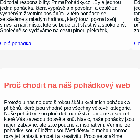
Editorial responsibility: PrimaPohádky.cz. „Byla jednou
Ed
jedna pohádka, která vyprávěla o povolání a cestě za
je
vysněným životním posláním. V této pohádce se
fa
setkáváme s mladým hrdinou, který touží poznat svůj
do
smysl a najít místo, kde se bude cítit šťastný a spokojený.
př
Společně se vydáváme na cestu plnou překážek,…
za
Celá pohádka
Ce
Proč chodit na náš pohádkový web
Protože u nás najdete širokou škálu kvalitních pohádek a
příběhů, které jsou vhodné pro všechny věkové kategorie.
Naše pohádky jsou plné dobrodružství, fantazie a kouzel,
které Vás zavedou do světa snů. Navíc, naše pohádky jsou
nejen zábavné, ale také poučné a inspirativní. Věříme, že
pohádky jsou důležitou součástí dětství a mohou pomoci
rozvíjet fantazii, empatii a kreativitu. Proto se snažíme