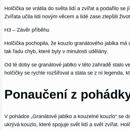
Holčička se vrátila do světa lidí a zvířat a podařilo s
Zvířata učila lidi novým věcem a lidé zase zlepšili živo
H3 – Závěr příběhu
Holčička pochopila, že kouzlo granátového jablka má obr
tak řadu chyb, které byly v minulosti udělány.
Od té doby se granátové jablko v této zahradě stalo v
holčičky se rychle rozšiřoval a stala se z ní legenda, kt
Ponaučení z pohádky
V pohádce „Granátové jablko a kouzelné kouzlo“ se do 
ukrývá kouzlo, které spojuje svět lidí a svět zvířat. 