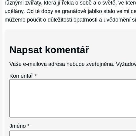
různými zvířaty, která jí řekla o sobě a o světě, ve kter
udělány. Od té doby se granátové jablko stalo velmi c
můžeme poučit o důležitosti opatrnosti a uvědomění si 
Napsat komentář
Vaše e-mailová adresa nebude zveřejněna.
Vyžadov
Komentář
*
Jméno
*