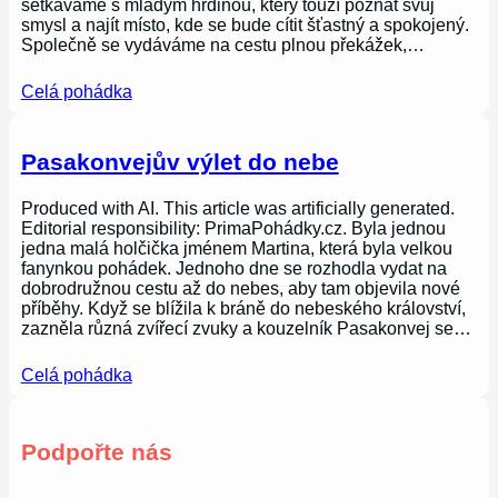
setkáváme s mladým hrdinou, který touží poznat svůj
smysl a najít místo, kde se bude cítit šťastný a spokojený.
Společně se vydáváme na cestu plnou překážek,…
Celá pohádka
Pasakonvejův výlet do nebe
Produced with AI. This article was artificially generated.
Editorial responsibility: PrimaPohádky.cz. Byla jednou
jedna malá holčička jménem Martina, která byla velkou
fanynkou pohádek. Jednoho dne se rozhodla vydat na
dobrodružnou cestu až do nebes, aby tam objevila nové
příběhy. Když se blížila k bráně do nebeského království,
zazněla různá zvířecí zvuky a kouzelník Pasakonvej se…
Celá pohádka
Podpořte nás