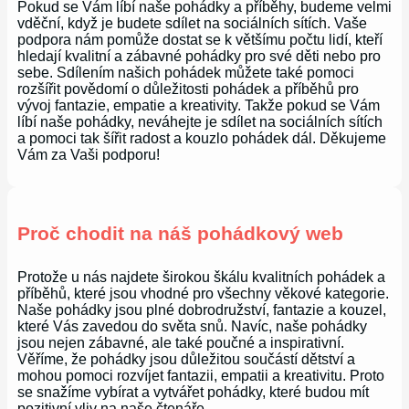
Pokud se Vám líbí naše pohádky a příběhy, budeme velmi
vděční, když je budete sdílet na sociálních sítích. Vaše
podpora nám pomůže dostat se k většímu počtu lidí, kteří
hledají kvalitní a zábavné pohádky pro své děti nebo pro
sebe. Sdílením našich pohádek můžete také pomoci
rozšířit povědomí o důležitosti pohádek a příběhů pro
vývoj fantazie, empatie a kreativity. Takže pokud se Vám
líbí naše pohádky, neváhejte je sdílet na sociálních sítích
a pomoci tak šířit radost a kouzlo pohádek dál. Děkujeme
Vám za Vaši podporu!
Proč chodit na náš pohádkový web
Protože u nás najdete širokou škálu kvalitních pohádek a
příběhů, které jsou vhodné pro všechny věkové kategorie.
Naše pohádky jsou plné dobrodružství, fantazie a kouzel,
které Vás zavedou do světa snů. Navíc, naše pohádky
jsou nejen zábavné, ale také poučné a inspirativní.
Věříme, že pohádky jsou důležitou součástí dětství a
mohou pomoci rozvíjet fantazii, empatii a kreativitu. Proto
se snažíme vybírat a vytvářet pohádky, které budou mít
pozitivní vliv na naše čtenáře.