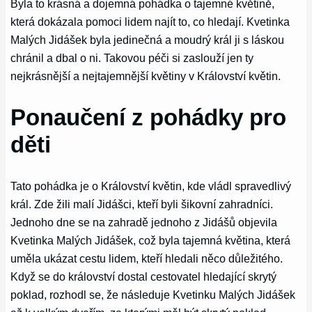
Byla to krásná a dojemná pohádka o tajemné květině,
která dokázala pomoci lidem najít to, co hledají. Kvetinka
Malých Jidášek byla jedinečná a moudrý král ji s láskou
chránil a dbal o ni. Takovou péči si zaslouží jen ty
nejkrásnější a nejtajemnější květiny v Království květin.
Ponaučení z pohádky pro
děti
Tato pohádka je o Království květin, kde vládl spravedlivý
král. Zde žili malí Jidášci, kteří byli šikovní zahradníci.
Jednoho dne se na zahradě jednoho z Jidášů objevila
Kvetinka Malých Jidášek, což byla tajemná květina, která
uměla ukázat cestu lidem, kteří hledali něco důležitého.
Když se do království dostal cestovatel hledající skrytý
poklad, rozhodl se, že následuje Kvetinku Malých Jidášek