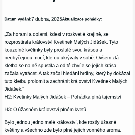
7 dubna, 2025
Datum vydání:
Aktualizace pohádky:
„Za horami a dolami, kdesi v rozkvetlé krajině, se
rozprostírala království Kvetinek Malých Jidášek. Tyto
kouzelné květinky byly proslulé svou krásou a
neobyčejnou mocí, kterou ukrývaly v sobě. Ovšem zlá
kletba se na ně spustila a od té chvíle se jejich krása
začala vytrácet. A tak začal hledání hrdiny, který by dokázal
tuto kletbu prolomit a zachránit království Kvetinek Malých
Jidášek.“
H2: Kvetinky Malých Jidášek – Pohádka plná tajemství
H3: O úžasném království plném kvetů
Bylo jednou jedno malé království, kde rostly úžasné
květiny a všechno zde bylo plné jejich vonného aroma.