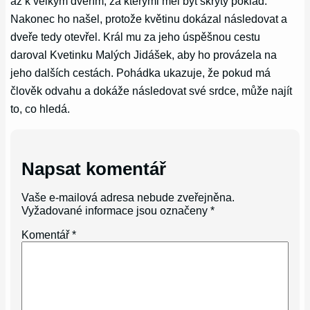
až k velkým dveřím, za kterými měl být skrytý poklad.
Nakonec ho našel, protože květinu dokázal následovat a
dveře tedy otevřel. Král mu za jeho úspěšnou cestu
daroval Kvetinku Malých Jidášek, aby ho provázela na
jeho dalších cestách. Pohádka ukazuje, že pokud má
člověk odvahu a dokáže následovat své srdce, může najít
to, co hledá.
Napsat komentář
Vaše e-mailová adresa nebude zveřejněna.
Vyžadované informace jsou označeny
*
Komentář
*