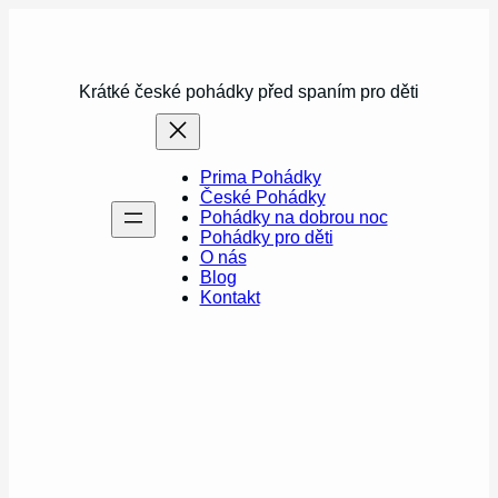
Přeskočit
na
obsah
Krátké české pohádky před spaním pro děti
Prima Pohádky
České Pohádky
Pohádky na dobrou noc
Pohádky pro děti
O nás
Blog
Kontakt