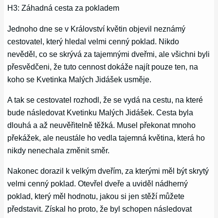
H3: Záhadná cesta za pokladem
Jednoho dne se v Království květin objevil neznámý
cestovatel, který hledal velmi cenný poklad. Nikdo
nevěděl, co se skrývá za tajemnými dveřmi, ale všichni byli
přesvědčeni, že tuto cennost dokáže najít pouze ten, na
koho se Kvetinka Malých Jidášek usměje.
A tak se cestovatel rozhodl, že se vydá na cestu, na které
bude následovat Kvetinku Malých Jidášek. Cesta byla
dlouhá a až neuvěřitelně těžká. Musel překonat mnoho
překážek, ale neustále ho vedla tajemná květina, která ho
nikdy nenechala změnit směr.
Nakonec dorazil k velkým dveřím, za kterými měl být skrytý
velmi cenný poklad. Otevřel dveře a uviděl nádherný
poklad, který měl hodnotu, jakou si jen stěží můžete
představit. Získal ho proto, že byl schopen následovat