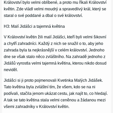
Království bylo velmi oblíbené, a proto mu říkali Království
květin. Zde vládl velmi moudrý a spravedlivý král, který se
staral o své poddané a dbal o své království.
H3: Malí Jidášci a tajemná květina
V Království květin žili malí Jidášci, kteří byli velmi šikovní
a chytří zahradníci. Každý z nich se snažil o to, aby jeho
zahrada byla ta nejkrásnější v celém království. Jednoho
dne se však stalo něco zvláštního. Na zahradě jednoho z
Jidášů vyrostla velmi tajemná květina, kterou nikdo dosud
neviděl.
Jidášci si ji proto pojmenovali Kvetinka Malých Jidášek.
Tato květina byla zvláštní tím, že všem, kdo se na ni
podívali, stačila jenom ukázat cestu, jak najít to, co hledají.
A tak se tato květina stala velmi ceněnou a žádanou mezi
všemi zahradníky v Království květin.