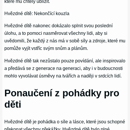
které mu chtěly ublížit.
Hvězdné dítě: Nekončící kouzla
Hvězdné dítě nakonec dokázalo splnit svou poslední
úlohu, a to pomoci nasměrovat všechny lidi, aby si
uvědomili, že každý z nás má v sobě síly a zdroje, které mu
pomůže vyjít vstříc svým snům a plánům.
Hvězdné dítě tak nezůstalo pouze povídání, ale inspirovalo
a předává se z generace na generaci, aby i v budoucnosti
mohlo vyvolávat úsměvy na tvářích a naději v srdcích lidí.
Ponaučení z pohádky pro
děti
Hvězdné dítě je pohádka o síle a lásce, které jsou schopné
překonat všechny překážky. Hvězdné dítě bylo plné