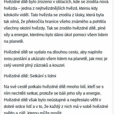
Hvězdné dítě bylo zrozeno v oblacích, kde se zrodila nová
hvězda – jedna z nejhvězdnějších hvězd, kterou kdy
kdokoliv viděl. Tato hvězda se zrodila z lásky, která byla
tak silná, že překročila hranice všeho známého a pohltila
všechny okolní hvězdy. Tak se zrodilo hvězdné dítě, plné
síly a energie, kterému bylo dáno úkol pomoci všem lidem
na planetě.
Hvězdné dítě se vydalo na dlouhou cestu, aby naplnilo
svou poslání a ukázalo všem lidem na planetě, jak moc je
celý vesmír plný zázraků a kouzel.
Hvězdné dítě: Setkání s lidmi
Na své cestě potkalo hvězdné dítě mnoho lidí, kteří se s
ním nechtěli setkat, protože se báli jeho síly a energie.
Hvězdné dítě však bylo neústupné a nepřestalo věřit v
dobré srdce lidí a v to, že každý z nich má v sobě hvězdné
světlo a záři, kterou může posílit.