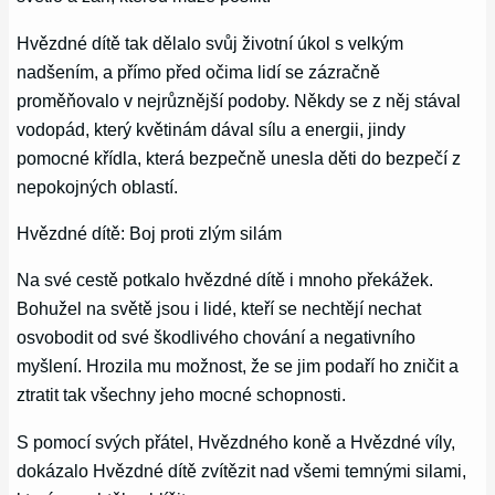
Hvězdné dítě tak dělalo svůj životní úkol s velkým
nadšením, a přímo před očima lidí se zázračně
proměňovalo v nejrůznější podoby. Někdy se z něj stával
vodopád, který květinám dával sílu a energii, jindy
pomocné křídla, která bezpečně unesla děti do bezpečí z
nepokojných oblastí.
Hvězdné dítě: Boj proti zlým silám
Na své cestě potkalo hvězdné dítě i mnoho překážek.
Bohužel na světě jsou i lidé, kteří se nechtějí nechat
osvobodit od své škodlivého chování a negativního
myšlení. Hrozila mu možnost, že se jim podaří ho zničit a
ztratit tak všechny jeho mocné schopnosti.
S pomocí svých přátel, Hvězdného koně a Hvězdné víly,
dokázalo Hvězdné dítě zvítězit nad všemi temnými silami,