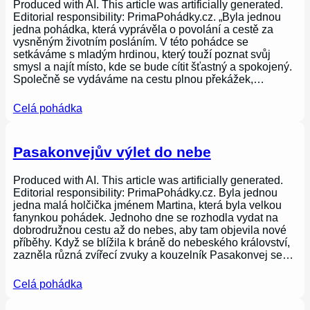
Produced with AI. This article was artificially generated.
Editorial responsibility: PrimaPohádky.cz. „Byla jednou
jedna pohádka, která vyprávěla o povolání a cestě za
vysněným životním posláním. V této pohádce se
setkáváme s mladým hrdinou, který touží poznat svůj
smysl a najít místo, kde se bude cítit šťastný a spokojený.
Společně se vydáváme na cestu plnou překážek,…
Celá pohádka
Pasakonvejův výlet do nebe
Produced with AI. This article was artificially generated.
Editorial responsibility: PrimaPohádky.cz. Byla jednou
jedna malá holčička jménem Martina, která byla velkou
fanynkou pohádek. Jednoho dne se rozhodla vydat na
dobrodružnou cestu až do nebes, aby tam objevila nové
příběhy. Když se blížila k bráně do nebeského království,
zazněla různá zvířecí zvuky a kouzelník Pasakonvej se…
Celá pohádka