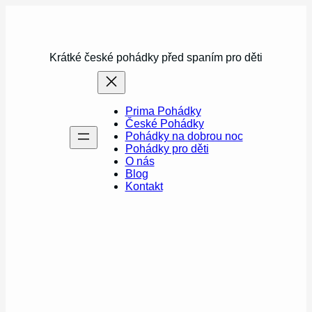
Přeskočit
na
obsah
Krátké české pohádky před spaním pro děti
Prima Pohádky
České Pohádky
Pohádky na dobrou noc
Pohádky pro děti
O nás
Blog
Kontakt