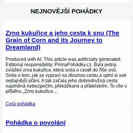
NEJNOVĚJŠÍ POHÁDKY
Zrno kukuřice a jeho cesta k snu (The
Grain of Corn and its Journey to
Dreamland)
Produced with AI. This article was artificially generated.
Editorial responsibility: PrimaPohádky.cz. Byla jedna
zvláštní zrna kukuřice, která snila o cestě do říše snů.
Snila o tom, jak se vypraví na dlouhou cestu a splní si své
nejtajnější přání. A tak začala jeho dobrodružná cesta
naplněná nebezpečím, překážkami a přátelstvím. To vše v
příběhu „Zrno kukuřice…
Celá pohádka
Pohádka o povolání