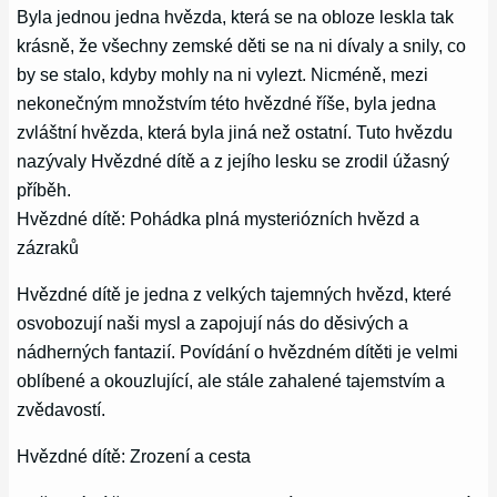
Byla jednou jedna hvězda, která se na obloze leskla tak
krásně, že všechny zemské děti se na ni dívaly a snily, co
by se stalo, kdyby mohly na ni vylezt. Nicméně, mezi
nekonečným množstvím této hvězdné říše, byla jedna
zvláštní hvězda, která byla jiná než ostatní. Tuto hvězdu
nazývaly Hvězdné dítě a z jejího lesku se zrodil úžasný
příběh.
Hvězdné dítě: Pohádka plná mysteriózních hvězd a
zázraků
Hvězdné dítě je jedna z velkých tajemných hvězd, které
osvobozují naši mysl a zapojují nás do děsivých a
nádherných fantazií. Povídání o hvězdném dítěti je velmi
oblíbené a okouzlující, ale stále zahalené tajemstvím a
zvědavostí.
Hvězdné dítě: Zrození a cesta