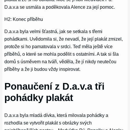
D.a.v.a se usmála a poděkovala Alence za její pomoc.
H2: Konec příběhu
D.a.v.a byla velmi šťastná, jak se setkala s třemi
pohádkami. Uvědomila si, že nevadí, že její plakát zmizel,
protože si ho pamatovala v srdci. Teď měla ještě více
příběhů, o které se mohla podělit s ostatními. A tak si šla
domů s úsměvem na tváři, věděla, že jí nikdy neutečou
příběhy a že ji budou vždy inspirovat.
Ponaučení z D.a.v.a tři
pohádky plakát
D.a.v.a byla mladá dívka, která milovala pohádky a
rozhodla se vytvořit plakát s obrázky svých