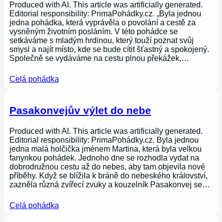
Produced with AI. This article was artificially generated.
Editorial responsibility: PrimaPohádky.cz. „Byla jednou
jedna pohádka, která vyprávěla o povolání a cestě za
vysněným životním posláním. V této pohádce se
setkáváme s mladým hrdinou, který touží poznat svůj
smysl a najít místo, kde se bude cítit šťastný a spokojený.
Společně se vydáváme na cestu plnou překážek,…
Celá pohádka
Pasakonvejův výlet do nebe
Produced with AI. This article was artificially generated.
Editorial responsibility: PrimaPohádky.cz. Byla jednou
jedna malá holčička jménem Martina, která byla velkou
fanynkou pohádek. Jednoho dne se rozhodla vydat na
dobrodružnou cestu až do nebes, aby tam objevila nové
příběhy. Když se blížila k bráně do nebeského království,
zazněla různá zvířecí zvuky a kouzelník Pasakonvej se…
Celá pohádka