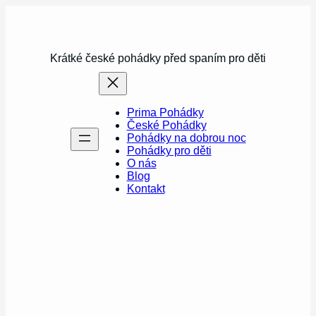
Přeskočit
na
obsah
Krátké české pohádky před spaním pro děti
Prima Pohádky
České Pohádky
Pohádky na dobrou noc
Pohádky pro děti
O nás
Blog
Kontakt