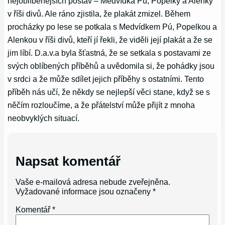
nejoblíbenějších postav – Medvídka Pú, Popelky a Alenky
v říši divů. Ale ráno zjistila, že plakát zmizel. Během
procházky po lese se potkala s Medvídkem Pú, Popelkou a
Alenkou v říši divů, kteří jí řekli, že viděli její plakát a že se
jim líbí. D.a.v.a byla šťastná, že se setkala s postavami ze
svých oblíbených příběhů a uvědomila si, že pohádky jsou
v srdci a že může sdílet jejich příběhy s ostatními. Tento
příběh nás učí, že někdy se nejlepší věci stane, když se s
něčím rozloučíme, a že přátelství může přijít z mnoha
neobvyklých situací.
Napsat komentář
Vaše e-mailová adresa nebude zveřejněna.
Vyžadované informace jsou označeny
*
Komentář
*