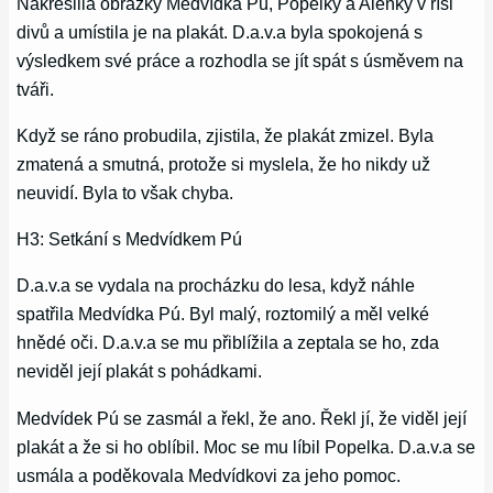
Nakreslila obrázky Medvídka Pú, Popelky a Alenky v říši
divů a umístila je na plakát. D.a.v.a byla spokojená s
výsledkem své práce a rozhodla se jít spát s úsměvem na
tváři.
Když se ráno probudila, zjistila, že plakát zmizel. Byla
zmatená a smutná, protože si myslela, že ho nikdy už
neuvidí. Byla to však chyba.
H3: Setkání s Medvídkem Pú
D.a.v.a se vydala na procházku do lesa, když náhle
spatřila Medvídka Pú. Byl malý, roztomilý a měl velké
hnědé oči. D.a.v.a se mu přiblížila a zeptala se ho, zda
neviděl její plakát s pohádkami.
Medvídek Pú se zasmál a řekl, že ano. Řekl jí, že viděl její
plakát a že si ho oblíbil. Moc se mu líbil Popelka. D.a.v.a se
usmála a poděkovala Medvídkovi za jeho pomoc.