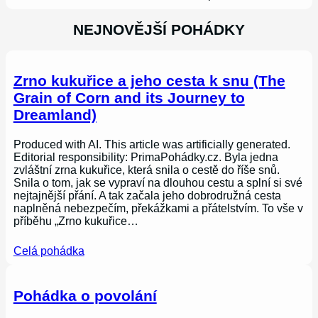
NEJNOVĚJŠÍ POHÁDKY
Zrno kukuřice a jeho cesta k snu (The
Grain of Corn and its Journey to
Dreamland)
Produced with AI. This article was artificially generated.
Editorial responsibility: PrimaPohádky.cz. Byla jedna
zvláštní zrna kukuřice, která snila o cestě do říše snů.
Snila o tom, jak se vypraví na dlouhou cestu a splní si své
nejtajnější přání. A tak začala jeho dobrodružná cesta
naplněná nebezpečím, překážkami a přátelstvím. To vše v
příběhu „Zrno kukuřice…
Celá pohádka
Pohádka o povolání