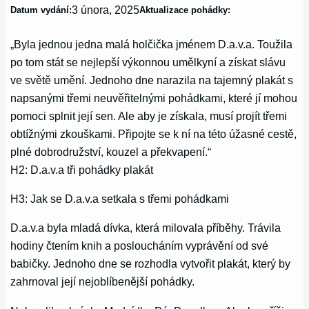
3 února, 2025
Datum vydání:
Aktualizace pohádky:
„Byla jednou jedna malá holčička jménem D.a.v.a. Toužila
po tom stát se nejlepší výkonnou umělkyní a získat slávu
ve světě umění. Jednoho dne narazila na tajemný plakát s
napsanými třemi neuvěřitelnými pohádkami, které jí mohou
pomoci splnit její sen. Ale aby je získala, musí projít třemi
obtížnými zkouškami. Připojte se k ní na této úžasné cestě,
plné dobrodružství, kouzel a překvapení.“
H2: D.a.v.a tři pohádky plakát
H3: Jak se D.a.v.a setkala s třemi pohádkami
D.a.v.a byla mladá dívka, která milovala příběhy. Trávila
hodiny čtením knih a posloucháním vyprávění od své
babičky. Jednoho dne se rozhodla vytvořit plakát, který by
zahrnoval její nejoblíbenější pohádky.