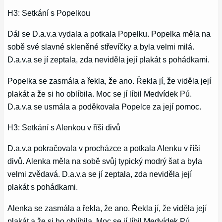
H3: Setkání s Popelkou
Dál se D.a.v.a vydala a potkala Popelku. Popelka měla na
sobě své slavné skleněné střevíčky a byla velmi milá.
D.a.v.a se jí zeptala, zda neviděla její plakát s pohádkami.
Popelka se zasmála a řekla, že ano. Řekla jí, že viděla její
plakát a že si ho oblíbila. Moc se jí líbil Medvídek Pú.
D.a.v.a se usmála a poděkovala Popelce za její pomoc.
H3: Setkání s Alenkou v říši divů
D.a.v.a pokračovala v procházce a potkala Alenku v říši
divů. Alenka měla na sobě svůj typický modrý šat a byla
velmi zvědavá. D.a.v.a se jí zeptala, zda neviděla její
plakát s pohádkami.
Alenka se zasmála a řekla, že ano. Řekla jí, že viděla její
plakát a že si ho oblíbila. Moc se jí líbil Medvídek Pú.