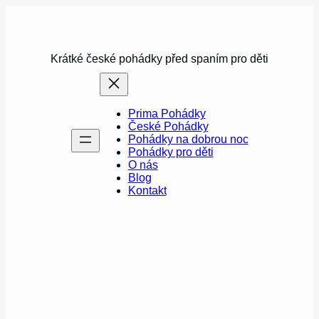
Přeskočit
na
obsah
Krátké české pohádky před spaním pro děti
Prima Pohádky
České Pohádky
Pohádky na dobrou noc
Pohádky pro děti
O nás
Blog
Kontakt