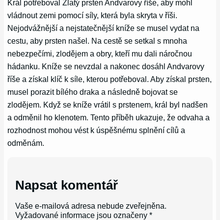
Král potřeboval Zlatý prsten Andvarovy říše, aby mohl
vládnout zemi pomocí síly, která byla skryta v říši.
Nejodvážnější a nejstatečnější kníže se musel vydat na
cestu, aby prsten našel. Na cestě se setkal s mnoha
nebezpečími, zlodějem a obry, kteří mu dali náročnou
hádanku. Kníže se nevzdal a nakonec dosáhl Andvarovy
říše a získal klíč k síle, kterou potřeboval. Aby získal prsten,
musel porazit bílého draka a následně bojovat se
zlodějem. Když se kníže vrátil s prstenem, král byl nadšen
a odměnil ho klenotem. Tento příběh ukazuje, že odvaha a
rozhodnost mohou vést k úspěšnému splnění cílů a
odměnám.
Napsat komentář
Vaše e-mailová adresa nebude zveřejněna.
Vyžadované informace jsou označeny
*