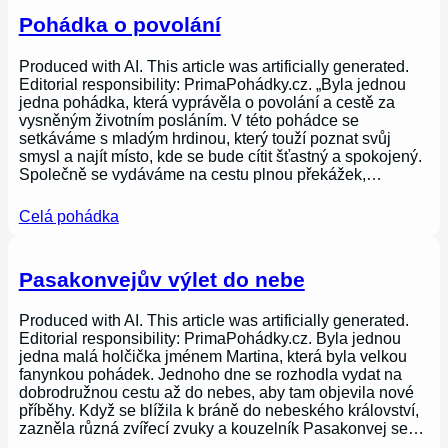
Pohádka o povolání
Produced with AI. This article was artificially generated.
Editorial responsibility: PrimaPohádky.cz. „Byla jednou
jedna pohádka, která vyprávěla o povolání a cestě za
vysněným životním posláním. V této pohádce se
setkáváme s mladým hrdinou, který touží poznat svůj
smysl a najít místo, kde se bude cítit šťastný a spokojený.
Společně se vydáváme na cestu plnou překážek,…
Celá pohádka
Pasakonvejův výlet do nebe
Produced with AI. This article was artificially generated.
Editorial responsibility: PrimaPohádky.cz. Byla jednou
jedna malá holčička jménem Martina, která byla velkou
fanynkou pohádek. Jednoho dne se rozhodla vydat na
dobrodružnou cestu až do nebes, aby tam objevila nové
příběhy. Když se blížila k bráně do nebeského království,
zazněla různá zvířecí zvuky a kouzelník Pasakonvej se…