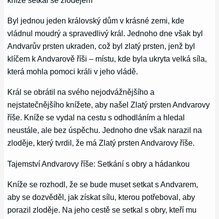
Byl jednou jeden královský dům v krásné zemi, kde
vládnul moudrý a spravedlivý král. Jednoho dne však byl
Andvarův prsten ukraden, což byl zlatý prsten, jenž byl
klíčem k Andvarově říši – místu, kde byla ukryta velká síla,
která mohla pomoci králi v jeho vládě.
Král se obrátil na svého nejodvážnějšího a
nejstatečnějšího knížete, aby našel Zlatý prsten Andvarovy
říše. Kníže se vydal na cestu s odhodláním a hledal
neustále, ale bez úspěchu. Jednoho dne však narazil na
zloděje, který tvrdil, že má Zlatý prsten Andvarovy říše.
Tajemství Andvarovy říše: Setkání s obry a hádankou
Kníže se rozhodl, že se bude muset setkat s Andvarem,
aby se dozvěděl, jak získat sílu, kterou potřeboval, aby
porazil zloděje. Na jeho cestě se setkal s obry, kteří mu