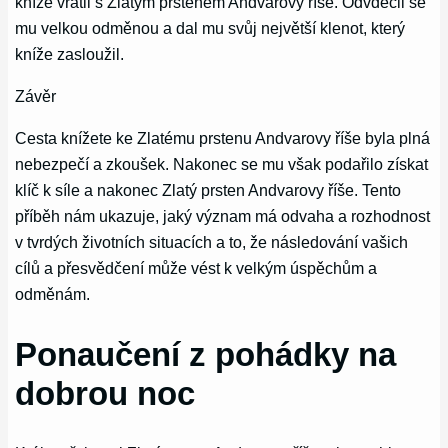
kníže vrátil s Zlatým prstenem Andvarovy říše. Odvděčil se
mu velkou odměnou a dal mu svůj největší klenot, který
kníže zasloužil.
Závěr
Cesta knížete ke Zlatému prstenu Andvarovy říše byla plná
nebezpečí a zkoušek. Nakonec se mu však podařilo získat
klíč k síle a nakonec Zlatý prsten Andvarovy říše. Tento
příběh nám ukazuje, jaký význam má odvaha a rozhodnost
v tvrdých životních situacích a to, že následování vašich
cílů a přesvědčení může vést k velkým úspěchům a
odměnám.
Ponaučení z pohádky na
dobrou noc