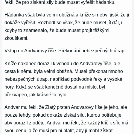
řekli, že pro získání síly bude muset vyřešit hádanku.
Hádanka však byla velmi obtížná a kníže si nebyl jistý, že ji
dokáže vyřešit. Rozhodl se však, že bude muset jít dál, i
kdyby to znamenalo, že bude muset projít těžkými
zkouškami.
Vstup do Andvarovy říše: Překonání nebezpečných útrap
Kníže nakonec dorazil k vchodu do Andvarovy říše, ale
cesta k němu byla velmi obtížná. Musel překonat mnoho
nebezpečných útrap, například podvodné řeky a vysoké
hory. Když se však konečně dostal na místo, byl
překvapen, jak krásné to bylo.
Andvar mu řekl, že Zlatý prsten Andvarovy říše je jeho, ale
pouze tehdy, pokud dokáže získat sílu, kterou potřebuje,
aby porazil zloděje. Andvar mu řekl, že každý klíč k síle má
svou cenu, a že musí pro ni platit, aby ji mohl získat.