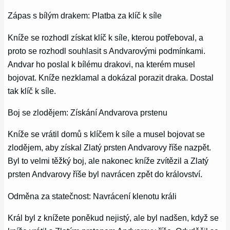
Zápas s bílým drakem: Platba za klíč k síle
Kníže se rozhodl získat klíč k síle, kterou potřeboval, a
proto se rozhodl souhlasit s Andvarovými podmínkami.
Andvar ho poslal k bílému drakovi, na kterém musel
bojovat. Kníže nezklamal a dokázal porazit draka. Dostal
tak klíč k síle.
Boj se zlodějem: Získání Andvarova prstenu
Kníže se vrátil domů s klíčem k síle a musel bojovat se
zlodějem, aby získal Zlatý prsten Andvarovy říše nazpět.
Byl to velmi těžký boj, ale nakonec kníže zvítězil a Zlatý
prsten Andvarovy říše byl navrácen zpět do království.
Odměna za statečnost: Navrácení klenotu králi
Král byl z knížete poněkud nejistý, ale byl nadšen, když se