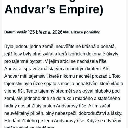
Andvar’s Empire)
25 března, 2026
Datum vydání:
Aktualizace pohádky:
Byla jednou jedna země, neuvěřitelně krásná a bohatá,
jejíž lesy byly plné zvířat a keřů tvořících dokonalé úkryty
pro tajemné bytosti. V jejím srdci se nacházela říše
Andvara, spravovaná starým a moudrým králem. Ale
Andvar měl tajemství, které nikomu nechtěl prozradit. Toto
tajemství bylo úzce spjato s moci a bohatstvím, které vládlo
v jeho říši. Tento tajemný předmět se skrýval hluboko pod
zemí, ale jednoho dne se do rukou mladého a statečného
hrdiny dostal Zlatý prsten Andvarovy říše. A tím začal
neuvěřitelný příběh, plný nebezpečí, dobrodružství a lásky.
Hledání Zlatého prstenu Andvarovy říše: Když se odvážný
kníže setkal se zlodějem