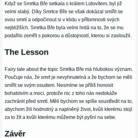
Když se Smrtka Bře setkala s králem Lidovítem, byl již
velmi slabý. Díky Smrtce Bře se však dokázal smířit se
svou smrtí a odpočinout si v klidu v přítomnosti svých
nejbližších. Smrtka Bře byla velmi hrdá na to, že se mu
podařilo zemřít s pokorou a důstojností, kterou si zasloužil.
The Lesson
Fairy tale about the topic Smrtka Bře má hlubokou význam.
Poučuje nás, že smrt je nevyhnutelná a že bychom se měli
smířit se svým osudem. Nesmíme se příliš honosit
bohatstvím a moci, protože nic z toho nás nedokáže
zachránit před smrtí. Měli bychom se spíše soustředit na to,
abychom žili hodnotný a naplněný život, kvůli kterému stojí
za to žít a kvůli kterému můžeme být pyšní na sebe.
Závěr