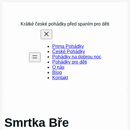
Přeskočit
na
obsah
Krátké české pohádky před spaním pro děti
Prima Pohádky
České Pohádky
Pohádky na dobrou noc
Pohádky pro děti
O nás
Blog
Kontakt
Smrtka Bře