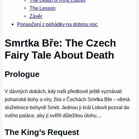
The Death of King Lidovít
The Lesson
Závěr
Ponaučení z pohádky na dobrou noc
Smrtka Bře: The Czech
Fairy Tale About Death
Prologue
V dávných dobách, kdy naši předkové ještě vyznávali
pohanské bohy a víry, žila v Čechách Smrtka Bře – věrná
služebnice bohyně Smrti. Jednou ji král Lidovít pozval do
svého paláce, aby jí svěřil důležitou úlohu…
The King’s Request