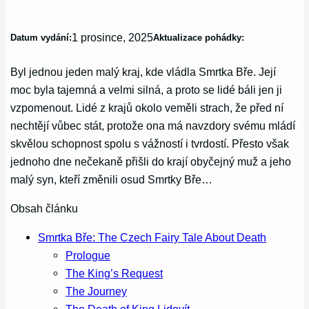
1 prosince, 2025
Datum vydání:
Aktualizace pohádky:
Byl jednou jeden malý kraj, kde vládla Smrtka Bře. Její
moc byla tajemná a velmi silná, a proto se lidé báli jen ji
vzpomenout. Lidé z krajů okolo veměli strach, že před ní
nechtějí vůbec stát, protože ona má navzdory svému mládí
skvělou schopnost spolu s vážností i tvrdostí. Přesto však
jednoho dne nečekaně přišli do krají obyčejný muž a jeho
malý syn, kteří změnili osud Smrtky Bře…
Obsah článku
Smrtka Bře: The Czech Fairy Tale About Death
Prologue
The King’s Request
The Journey