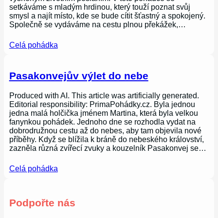
setkáváme s mladým hrdinou, který touží poznat svůj
smysl a najít místo, kde se bude cítit šťastný a spokojený.
Společně se vydáváme na cestu plnou překážek,…
Celá pohádka
Pasakonvejův výlet do nebe
Produced with AI. This article was artificially generated.
Editorial responsibility: PrimaPohádky.cz. Byla jednou
jedna malá holčička jménem Martina, která byla velkou
fanynkou pohádek. Jednoho dne se rozhodla vydat na
dobrodružnou cestu až do nebes, aby tam objevila nové
příběhy. Když se blížila k bráně do nebeského království,
zazněla různá zvířecí zvuky a kouzelník Pasakonvej se…
Celá pohádka
Podpořte nás