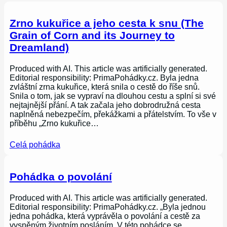
Zrno kukuřice a jeho cesta k snu (The
Grain of Corn and its Journey to
Dreamland)
Produced with AI. This article was artificially generated.
Editorial responsibility: PrimaPohádky.cz. Byla jedna
zvláštní zrna kukuřice, která snila o cestě do říše snů.
Snila o tom, jak se vypraví na dlouhou cestu a splní si své
nejtajnější přání. A tak začala jeho dobrodružná cesta
naplněná nebezpečím, překážkami a přátelstvím. To vše v
příběhu „Zrno kukuřice…
Celá pohádka
Pohádka o povolání
Produced with AI. This article was artificially generated.
Editorial responsibility: PrimaPohádky.cz. „Byla jednou
jedna pohádka, která vyprávěla o povolání a cestě za
vysněným životním posláním. V této pohádce se