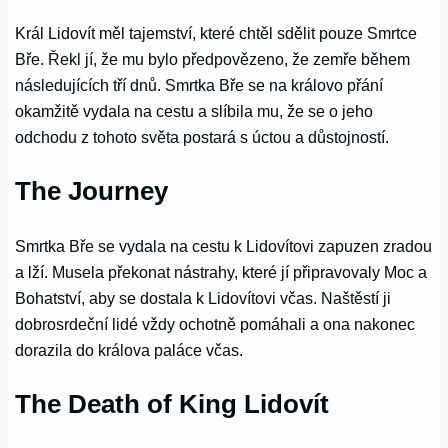
Král Lidovít měl tajemství, které chtěl sdělit pouze Smrtce
Bře. Řekl jí, že mu bylo předpovězeno, že zemře během
následujících tří dnů. Smrtka Bře se na královo přání
okamžitě vydala na cestu a slíbila mu, že se o jeho
odchodu z tohoto světa postará s úctou a důstojností.
The Journey
Smrtka Bře se vydala na cestu k Lidovítovi zapuzen zradou
a lží. Musela překonat nástrahy, které jí připravovaly Moc a
Bohatství, aby se dostala k Lidovítovi včas. Naštěstí ji
dobrosrdeční lidé vždy ochotně pomáhali a ona nakonec
dorazila do králova paláce včas.
The Death of King Lidovít