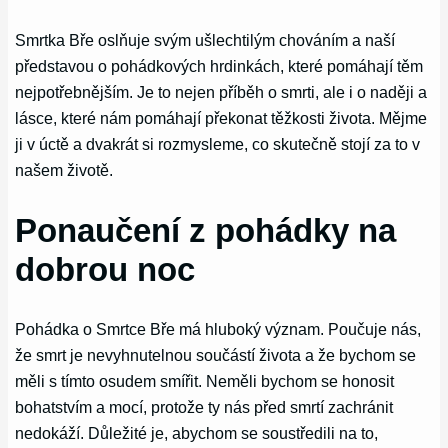
Smrtka Bře oslňuje svým ušlechtilým chováním a naší
představou o pohádkových hrdinkách, které pomáhají těm
nejpotřebnějším. Je to nejen příběh o smrti, ale i o naději a
lásce, které nám pomáhají překonat těžkosti života. Mějme
ji v úctě a dvakrát si rozmysleme, co skutečně stojí za to v
našem životě.
Ponaučení z pohádky na
dobrou noc
Pohádka o Smrtce Bře má hluboký význam. Poučuje nás,
že smrt je nevyhnutelnou součástí života a že bychom se
měli s tímto osudem smířit. Neměli bychom se honosit
bohatstvím a mocí, protože ty nás před smrtí zachránit
nedokáží. Důležité je, abychom se soustředili na to,