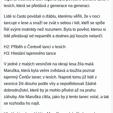
lesích, která se předává z generace na generaci.
Lidé si často povídali o ďáblu, kterému věřili, že v noci
tancuje v lese a snaží se zvát s sebou i lidi, kteří se spíše
řídí svými instinkty než rozumem. Byla to pověst, kterou si
lidé předávají od nepaměti a dodnes její kouzlo netančí.
H2: Příběh o Čertově tanci v lesích
H3: Hledání tajemného tance
V jedné z malých vesniček na okraji lesa žila malá
Maruška, která byla velmi zvědavá a toužila poznat
tajemný Čertův tanec v lesích. Naproti tomu již lidé z
vesnice žili dlouho podle víry a nepotřebovali žádné
dobrodružství, které by je mohlo přivést až na prahu
záhuby. Ale Maruška cítila, jako by ji tento tanec volal, a tak
se rozhodla ho najít.