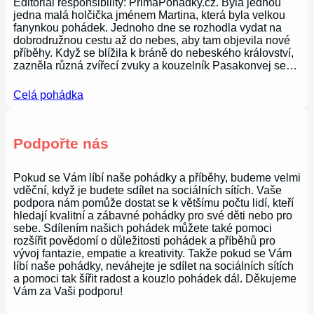
Editorial responsibility: PrimaPohádky.cz. Byla jednou
jedna malá holčička jménem Martina, která byla velkou
fanynkou pohádek. Jednoho dne se rozhodla vydat na
dobrodružnou cestu až do nebes, aby tam objevila nové
příběhy. Když se blížila k bráně do nebeského království,
zazněla různá zvířecí zvuky a kouzelník Pasakonvej se…
Celá pohádka
Podpořte nás
Pokud se Vám líbí naše pohádky a příběhy, budeme velmi
vděční, když je budete sdílet na sociálních sítích. Vaše
podpora nám pomůže dostat se k většímu počtu lidí, kteří
hledají kvalitní a zábavné pohádky pro své děti nebo pro
sebe. Sdílením našich pohádek můžete také pomoci
rozšířit povědomí o důležitosti pohádek a příběhů pro
vývoj fantazie, empatie a kreativity. Takže pokud se Vám
líbí naše pohádky, neváhejte je sdílet na sociálních sítích
a pomoci tak šířit radost a kouzlo pohádek dál. Děkujeme
Vám za Vaši podporu!