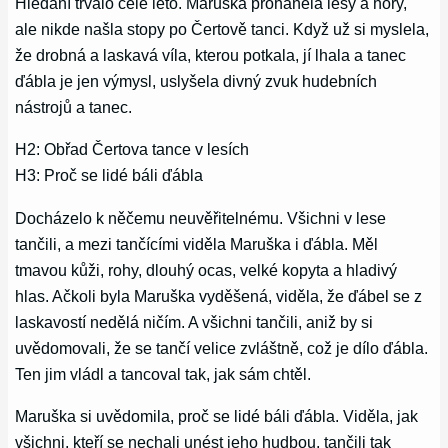
Hledání trvalo celé léto. Maruška proháněla lesy a hory,
ale nikde našla stopy po Čertově tanci. Když už si myslela,
že drobná a laskavá víla, kterou potkala, jí lhala a tanec
ďábla je jen výmysl, uslyšela divný zvuk hudebních
nástrojů a tanec.
H2: Obřad Čertova tance v lesích
H3: Proč se lidé báli ďábla
Docházelo k něčemu neuvěřitelnému. Všichni v lese
tančili, a mezi tančícími viděla Maruška i ďábla. Měl
tmavou kůži, rohy, dlouhý ocas, velké kopyta a hladivý
hlas. Ačkoli byla Maruška vyděšená, viděla, že ďábel se z
laskavostí nedělá ničím. A všichni tančili, aniž by si
uvědomovali, že se tančí velice zvláštně, což je dílo ďábla.
Ten jim vládl a tancoval tak, jak sám chtěl.
Maruška si uvědomila, proč se lidé báli ďábla. Viděla, jak
všichni, kteří se nechali unést jeho hudbou, tančili tak