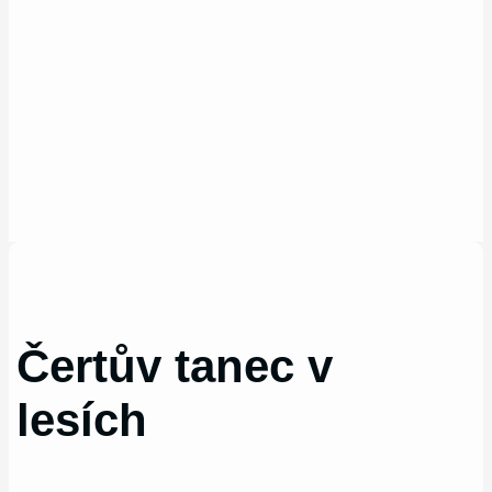
Čertův tanec v
lesích