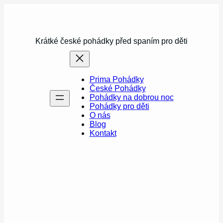
Přeskočit
na
obsah
Krátké české pohádky před spaním pro děti
Prima Pohádky
České Pohádky
Pohádky na dobrou noc
Pohádky pro děti
O nás
Blog
Kontakt