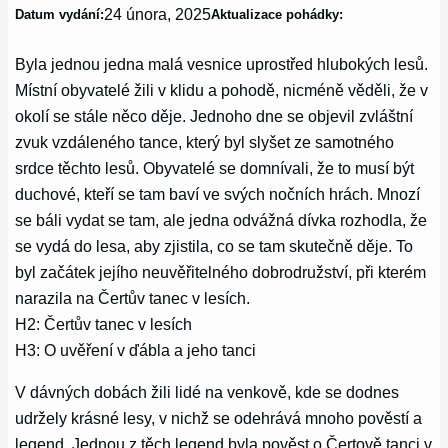
24 února, 2025
Datum vydání:
Aktualizace pohádky:
Byla jednou jedna malá vesnice uprostřed hlubokých lesů.
Místní obyvatelé žili v klidu a pohodě, nicméně věděli, že v
okolí se stále něco děje. Jednoho dne se objevil zvláštní
zvuk vzdáleného tance, který byl slyšet ze samotného
srdce těchto lesů. Obyvatelé se domnívali, že to musí být
duchové, kteří se tam baví ve svých nočních hrách. Mnozí
se báli vydat se tam, ale jedna odvážná dívka rozhodla, že
se vydá do lesa, aby zjistila, co se tam skutečně děje. To
byl začátek jejího neuvěřitelného dobrodružství, při kterém
narazila na Čertův tanec v lesích.
H2: Čertův tanec v lesích
H3: O uvěření v ďábla a jeho tanci
V dávných dobách žili lidé na venkově, kde se dodnes
udržely krásné lesy, v nichž se odehrává mnoho pověstí a
legend. Jednou z těch legend byla pověst o Čertově tanci v