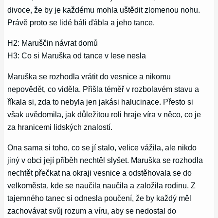
divoce, že by je každému mohla uštědit zlomenou nohu.
Právě proto se lidé báli ďábla a jeho tance.
H2: Maruščin návrat domů
H3: Co si Maruška od tance v lese nesla
Maruška se rozhodla vrátit do vesnice a nikomu
nepovědět, co viděla. Přišla téměř v rozbolavém stavu a
říkala si, zda to nebyla jen jakási halucinace. Přesto si
však uvědomila, jak důležitou roli hraje víra v něco, co je
za hranicemi lidských znalostí.
Ona sama si toho, co se jí stalo, velice vážila, ale nikdo
jiný v obci její příběh nechtěl slyšet. Maruška se rozhodla
nechtět přečkat na okraji vesnice a odstěhovala se do
velkoměsta, kde se naučila naučila a založila rodinu. Z
tajemného tanec si odnesla poučení, že by každý měl
zachovávat svůj rozum a víru, aby se nedostal do