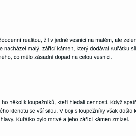
dodenní realitou, žil v jedné vesnici na malém, ale zel
se nacházel malý, zářící kámen, který dodával Kuřátku sí
zného, co mělo zásadní dopad na celou vesnici.
ho několik loupežníků, kteří hledali cennosti. Když spatř
ého klenotu se vší silou. V boji s loupežníky však došlo 
o hlavy. Kuřátko bylo mrtvé a jeho zářící kámen zmizel.