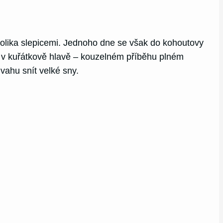
ěkolika slepicemi. Jednoho dne se však do kohoutovy
en v kuřátkově hlavě – kouzelném příběhu plném
vahu snít velké sny.