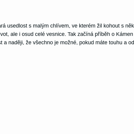
tará usedlost s malým chlívem, ve kterém žil kohout s n
život, ale i osud celé vesnice. Tak začíná příběh o Kám
st a naději, že všechno je možné, pokud máte touhu a od