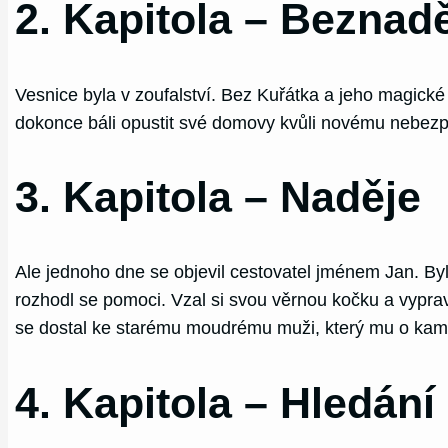
2. Kapitola – Beznad
Vesnice byla v zoufalství. Bez Kuřátka a jeho magické 
dokonce báli opustit své domovy kvůli novému nebezpeč
3. Kapitola – Naděje
Ale jednoho dne se objevil cestovatel jménem Jan. By
rozhodl se pomoci. Vzal si svou věrnou kočku a vypra
se dostal ke starému moudrému muži, který mu o kam
4. Kapitola – Hledání