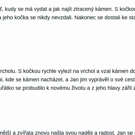
eď, kudy se má vydat a jak najít ztracený kámen. S kočk
n a jeho kočka se nikdy nevzdali. Nakonec se dostali k
vrcholu. S kočkou rychle vylezl na vrchol a vzal kámen d
yni, kde se kámen nacházel, a Jan jim vyprávěl o své ces
řátko se probudilo k novému životu a z jeho hlavy zářil 
čnější a zvířata znovu našla svou naději a radost. Jan 