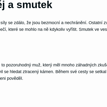
ěj a smutek
síly se zdálo, že jsou bezmocní a nechránění. Ostatní zví
í, které se mohlo na ně kdykoliv vyřítit. Smutek ve ves
l to pozoruhodný muž, který měl mnoho záhadných zkuše
vil se hledat ztracený kámen. Během své cesty se setkal
eni pověděl.