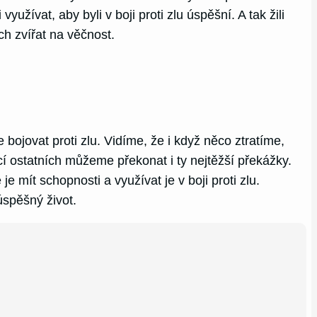
užívat, aby byli v boji proti zlu úspěšní. A tak žili
ch zvířat na věčnost.
bojovat proti zlu. Vidíme, že i když něco ztratíme,
í ostatních můžeme překonat i ty nejtěžší překážky.
 mít schopnosti a využívat je v boji proti zlu.
spěšný život.