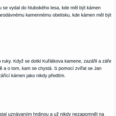
ou se vydal do hlubokého lesa, kde měl být kámen
e starodávnému kamennému obelisku, kde kámen měl být
o ruky. Když se dotkl Kuřátkova kamene, zazářil a záře
tě a o tom, kam se chystá. S pomocí zvířat se Jan
zářící kámen jako nikdy předtím.
se stal uznávaným hrdinou a už nikdy nezapomněl na