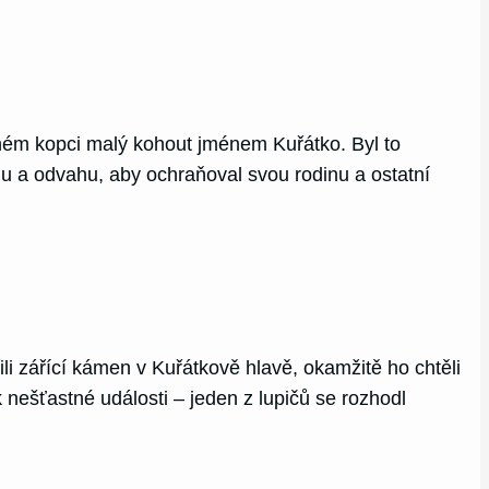
eném kopci malý kohout jménem Kuřátko. Byl to
lu a odvahu, aby ochraňoval svou rodinu a ostatní
ili zářící kámen v Kuřátkově hlavě, okamžitě ho chtěli
k nešťastné události – jeden z lupičů se rozhodl