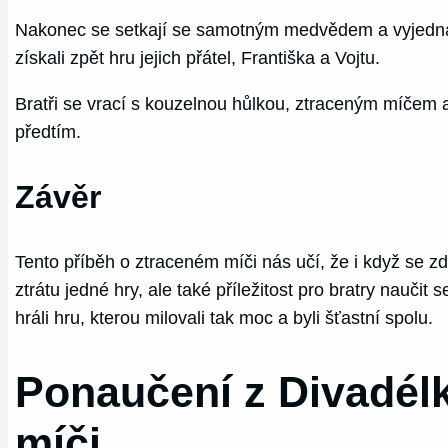
Nakonec se setkají se samotným medvědem a vyjednáva
získali zpět hru jejich přátel, Františka a Vojtu.
Bratři se vrací s kouzelnou hůlkou, ztraceným míčem a v
předtím.
Závěr
Tento příběh o ztraceném míči nás učí, že i když se z
ztrátu jedné hry, ale také příležitost pro bratry naučit 
hráli hru, kterou milovali tak moc a byli šťastní spolu.
Ponaučení z Divadél
míči