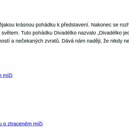
 nějakou krásnou pohádku k představení. Nakonec se roz
m světem. Tuto pohádku Divadélko nazvalo „Divadélko je
stí a nečekaných zvratů. Dává nám naději, že nikdy není
m míči
u o ztraceném míči