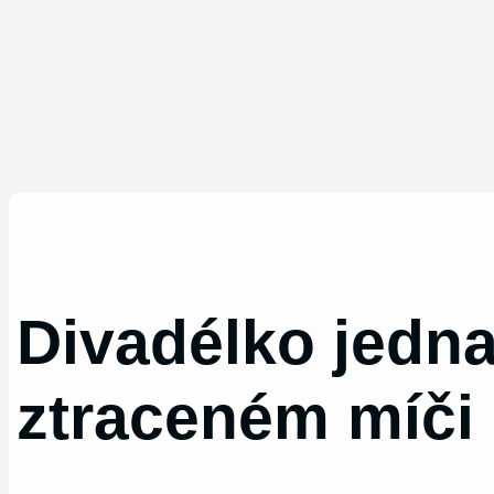
Divadélko jedn
ztraceném míči