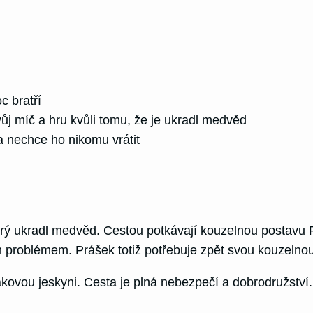
c bratří
 svůj míč a hru kvůli tomu, že je ukradl medvěd
a nechce ho nikomu vrátit
který ukradl medvěd. Cestou potkávají kouzelnou postavu
problémem. Prášek totiž potřebuje zpět svou kouzelnou h
akovou jeskyni. Cesta je plná nebezpečí a dobrodružství.