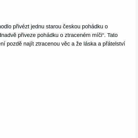
hodlo přivézt jednu starou českou pohádku o
dnadvě přiveze pohádku o ztraceném míči“. Tato
 pozdě najít ztracenou věc a že láska a přátelství