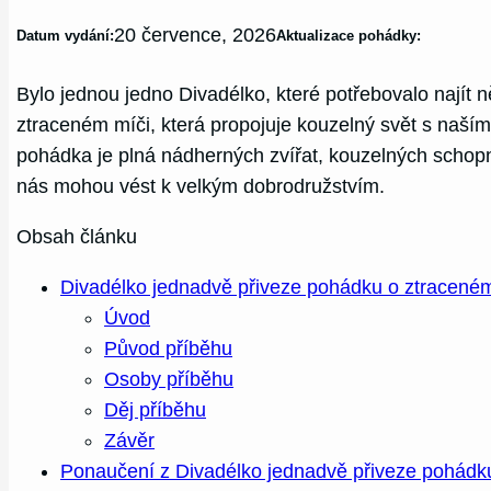
20 července, 2026
Datum vydání:
Aktualizace pohádky:
Bylo jednou jedno Divadélko, které potřebovalo najít
ztraceném míči, která propojuje kouzelný svět s naší
pohádka je plná nádherných zvířat, kouzelných schopno
nás mohou vést k velkým dobrodružstvím.
Obsah článku
Divadélko jednadvě přiveze pohádku o ztracené
Úvod
Původ příběhu
Osoby příběhu
Děj příběhu
Závěr
Ponaučení z Divadélko jednadvě přiveze pohádk