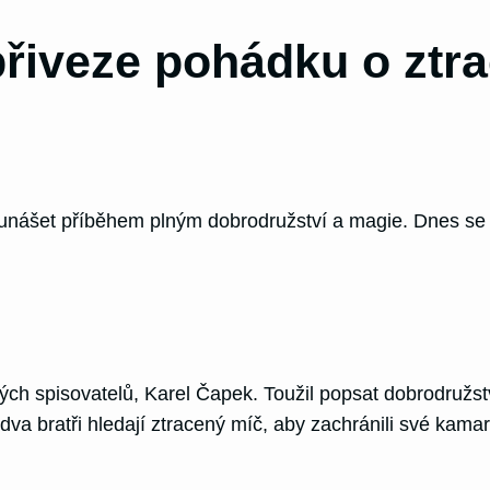
přiveze pohádku o ztr
nášet příběhem plným dobrodružství a magie. Dnes se 
ch spisovatelů, Karel Čapek. Toužil popsat dobrodružstv
va bratři hledají ztracený míč, aby zachránili své kamar