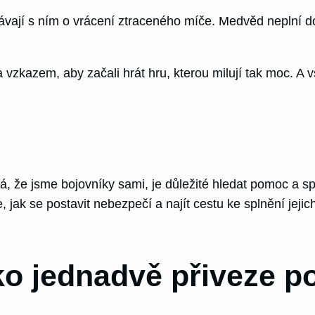
jí s ním o vrácení ztraceného míče. Medvěd neplní doh
zkazem, aby začali hrát hru, kterou milují tak moc. A vši
dá, že jsme bojovníky sami, je důležité hledat pomoc a s
se, jak se postavit nebezpečí a najít cestu ke splnění jeji
ko jednadvě přiveze 