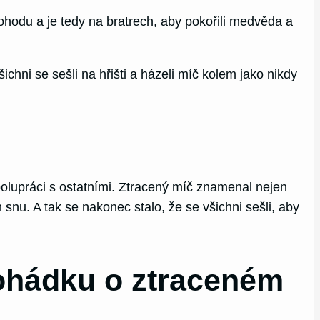
odu a je tedy na bratrech, aby pokořili medvěda a
chni se sešli na hřišti a házeli míč kolem jako nikdy
polupráci s ostatními. Ztracený míč znamenal nejen
ch snu. A tak se nakonec stalo, že se všichni sešli, aby
pohádku o ztraceném