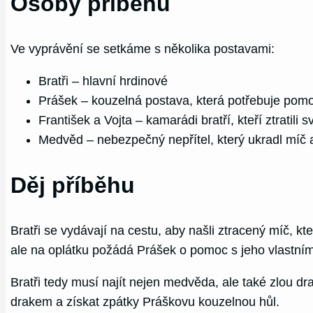
Osoby příběhu
Ve vyprávění se setkáme s několika postavami:
Bratři – hlavní hrdinové
Prášek – kouzelná postava, která potřebuje pomo
František a Vojta – kamarádi bratří, kteří ztratili
Medvěd – nebezpečný nepřítel, který ukradl míč 
Děj příběhu
Bratři se vydávají na cestu, aby našli ztracený míč, 
ale na oplátku požádá Prášek o pomoc s jeho vlastním 
Bratři tedy musí najít nejen medvěda, ale také zlou dr
drakem a získat zpátky Práškovu kouzelnou hůl.