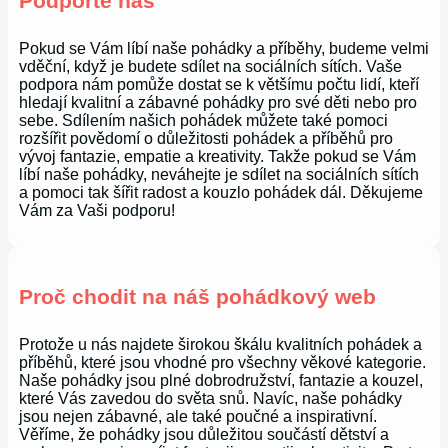
Podpořte nás
Pokud se Vám líbí naše pohádky a příběhy, budeme velmi
vděční, když je budete sdílet na sociálních sítích. Vaše
podpora nám pomůže dostat se k většímu počtu lidí, kteří
hledají kvalitní a zábavné pohádky pro své děti nebo pro
sebe. Sdílením našich pohádek můžete také pomoci
rozšířit povědomí o důležitosti pohádek a příběhů pro
vývoj fantazie, empatie a kreativity. Takže pokud se Vám
líbí naše pohádky, neváhejte je sdílet na sociálních sítích
a pomoci tak šířit radost a kouzlo pohádek dál. Děkujeme
Vám za Vaši podporu!
Proč chodit na náš pohádkový web
Protože u nás najdete širokou škálu kvalitních pohádek a
příběhů, které jsou vhodné pro všechny věkové kategorie.
Naše pohádky jsou plné dobrodružství, fantazie a kouzel,
které Vás zavedou do světa snů. Navíc, naše pohádky
jsou nejen zábavné, ale také poučné a inspirativní.
Věříme, že pohádky jsou důležitou součástí dětství a