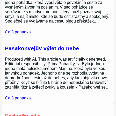
jedna pohádka, která vyprávěla o povolání a cestě za
vysněným životním posláním. V této pohádce se
setkáváme s mladým hrdinou, který touží poznat svůj
smysl a najít místo, kde se bude cítit šťastný a spokojený.
Společně se vydáváme na cestu plnou překážek,…
Celá pohádka
Pasakonvejův výlet do nebe
Produced with AI. This article was artificially generated.
Editorial responsibility: PrimaPohádky.cz. Byla jednou
jedna malá holčička jménem Martina, která byla velkou
fanynkou pohádek. Jednoho dne se rozhodla vydat na
dobrodružnou cestu až do nebes, aby tam objevila nové
příběhy. Když se blížila k bráně do nebeského království,
zazněla různá zvířecí zvuky a kouzelník Pasakonvej se…
Celá pohádka