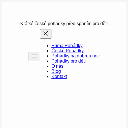
Přeskočit
na
obsah
Krátké české pohádky před spaním pro děti
Prima Pohádky
České Pohádky
Pohádky na dobrou noc
Pohádky pro děti
O nás
Blog
Kontakt