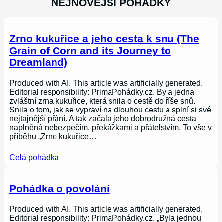
NEJNOVĚJŠÍ POHÁDKY
Zrno kukuřice a jeho cesta k snu (The
Grain of Corn and its Journey to
Dreamland)
Produced with AI. This article was artificially generated.
Editorial responsibility: PrimaPohádky.cz. Byla jedna
zvláštní zrna kukuřice, která snila o cestě do říše snů.
Snila o tom, jak se vypraví na dlouhou cestu a splní si své
nejtajnější přání. A tak začala jeho dobrodružná cesta
naplněná nebezpečím, překážkami a přátelstvím. To vše v
příběhu „Zrno kukuřice…
Celá pohádka
Pohádka o povolání
Produced with AI. This article was artificially generated.
Editorial responsibility: PrimaPohádky.cz. „Byla jednou