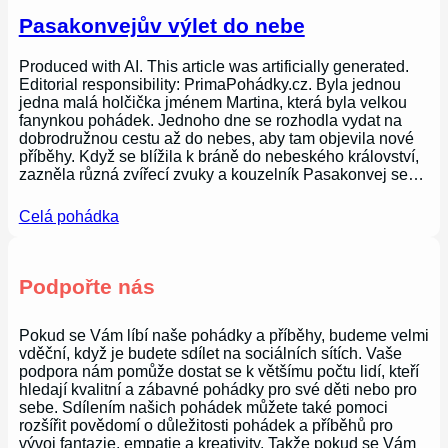
Pasakonvejův výlet do nebe
Produced with AI. This article was artificially generated.
Editorial responsibility: PrimaPohádky.cz. Byla jednou
jedna malá holčička jménem Martina, která byla velkou
fanynkou pohádek. Jednoho dne se rozhodla vydat na
dobrodružnou cestu až do nebes, aby tam objevila nové
příběhy. Když se blížila k bráně do nebeského království,
zazněla různá zvířecí zvuky a kouzelník Pasakonvej se…
Celá pohádka
Podpořte nás
Pokud se Vám líbí naše pohádky a příběhy, budeme velmi
vděční, když je budete sdílet na sociálních sítích. Vaše
podpora nám pomůže dostat se k většímu počtu lidí, kteří
hledají kvalitní a zábavné pohádky pro své děti nebo pro
sebe. Sdílením našich pohádek můžete také pomoci
rozšířit povědomí o důležitosti pohádek a příběhů pro
vývoj fantazie, empatie a kreativity. Takže pokud se Vám