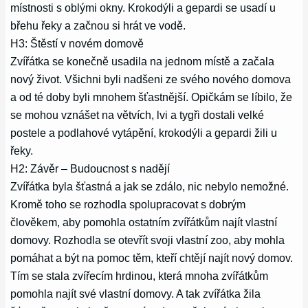
místnosti s oblými okny. Krokodýli a gepardi se usadí u
břehu řeky a začnou si hrát ve vodě.
H3: Štěstí v novém domově
Zvířátka se konečně usadila na jednom místě a začala
nový život. Všichni byli nadšeni ze svého nového domova
a od té doby byli mnohem šťastnější. Opičkám se líbilo, že
se mohou vznášet na větvích, lvi a tygři dostali velké
postele a podlahové vytápění, krokodýli a gepardi žili u
řeky.
H2: Závěr – Budoucnost s nadějí
Zvířátka byla šťastná a jak se zdálo, nic nebylo nemožné.
Kromě toho se rozhodla spolupracovat s dobrým
člověkem, aby pomohla ostatním zvířátkům najít vlastní
domovy. Rozhodla se otevřít svoji vlastní zoo, aby mohla
pomáhat a být na pomoc těm, kteří chtějí najít nový domov.
Tím se stala zvířecím hrdinou, která mnoha zvířátkům
pomohla najít své vlastní domovy. A tak zvířátka žila