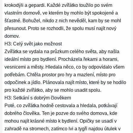
krokodýli a gepardi. Každé zvířátko toužilo po svém
vlastním domově, ve kterém by mohlo být spokojené a
šťastné. Bohužel, nikdo z nich nevěděl, kam by se mohl
přesunout. Proto se rozhodli, že spolu musí najít nový
domov.
H3: Celý svět jako možnost
Zvířátka se vydala na průzkum celého světa, aby našla
ideální místo pro bydlení. Procházela řekami a horami,
vesnicemi a městy. Hledala něco, co by odpovídalo všem
potřebám. Chtěla prostor pro hry a mazlení, místo pro
odpočinek a jídlo. Plánovala najít místo, které by se hodilo
pro každé zvířátko, aby se mohlo usadit spolu.
H3: Setkání s dobrým člověkem
Poté, co zvířátka hodně cestovala a hledala, potkávají
dobrého člověka. Ten je pozve do svého domova, kde
mohou najít krásné místo k bydlení. Opičky se usadí v
zahradě na stromech, zatímco lvi a tygři najdou útulek v