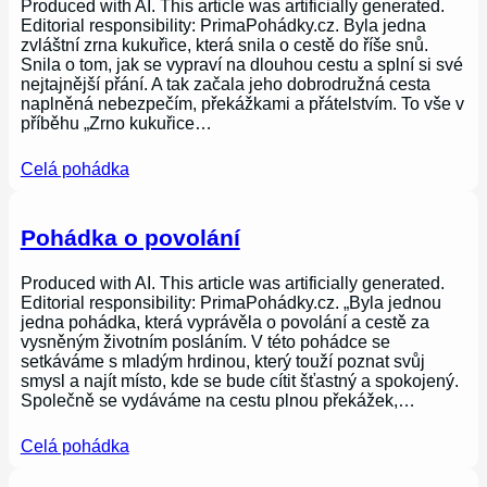
Produced with AI. This article was artificially generated.
Editorial responsibility: PrimaPohádky.cz. Byla jedna
zvláštní zrna kukuřice, která snila o cestě do říše snů.
Snila o tom, jak se vypraví na dlouhou cestu a splní si své
nejtajnější přání. A tak začala jeho dobrodružná cesta
naplněná nebezpečím, překážkami a přátelstvím. To vše v
příběhu „Zrno kukuřice…
Celá pohádka
Pohádka o povolání
Produced with AI. This article was artificially generated.
Editorial responsibility: PrimaPohádky.cz. „Byla jednou
jedna pohádka, která vyprávěla o povolání a cestě za
vysněným životním posláním. V této pohádce se
setkáváme s mladým hrdinou, který touží poznat svůj
smysl a najít místo, kde se bude cítit šťastný a spokojený.
Společně se vydáváme na cestu plnou překážek,…
Celá pohádka