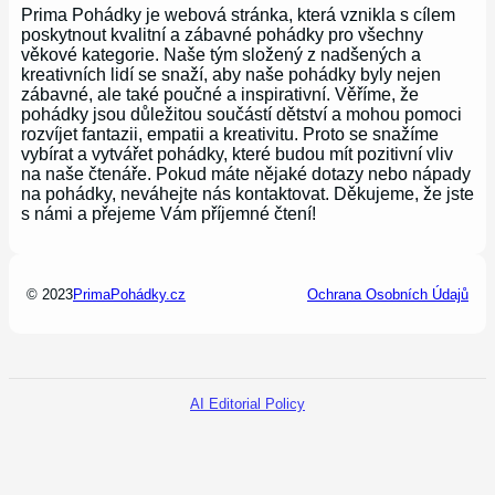
Prima Pohádky je webová stránka, která vznikla s cílem
poskytnout kvalitní a zábavné pohádky pro všechny
věkové kategorie. Naše tým složený z nadšených a
kreativních lidí se snaží, aby naše pohádky byly nejen
zábavné, ale také poučné a inspirativní. Věříme, že
pohádky jsou důležitou součástí dětství a mohou pomoci
rozvíjet fantazii, empatii a kreativitu. Proto se snažíme
vybírat a vytvářet pohádky, které budou mít pozitivní vliv
na naše čtenáře. Pokud máte nějaké dotazy nebo nápady
na pohádky, neváhejte nás kontaktovat. Děkujeme, že jste
s námi a přejeme Vám příjemné čtení!
© 2023
PrimaPohádky.cz
Ochrana Osobních Údajů
AI Editorial Policy