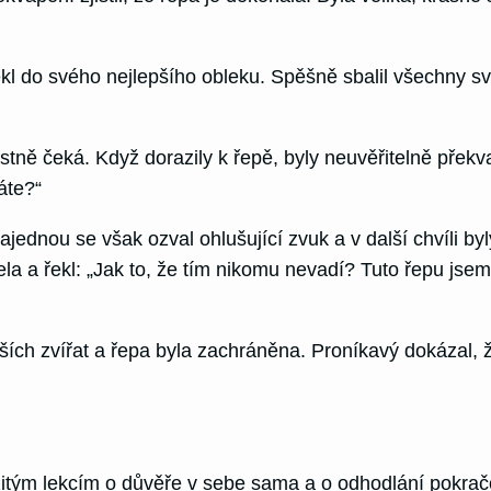
ékl do svého nejlepšího obleku. Spěšně sbalil všechny sv
astně čeká. Když dorazily k řepě, byly neuvěřitelně překv
káte?“
ajednou se však ozval ohlušující zvuk a v další chvíli by
ela a řekl: „Jak to, že tím nikomu nevadí? Tuto řepu jsem
dalších zvířat a řepa byla zachráněna. Proníkavý dokázal
ým lekcím o důvěře v sebe sama a o odhodlání pokračova