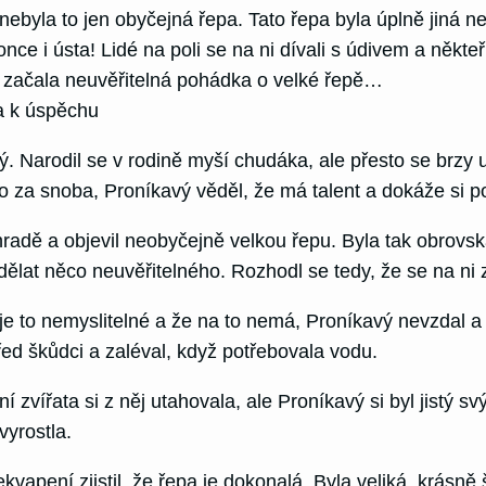
e nebyla to jen obyčejná řepa. Tato řepa byla úplně jiná 
nce i ústa! Lidé na poli se na ni dívali s údivem a někte
k začala neuvěřitelná pohádka o velké řepě…
a k úspěchu
 Narodil se v rodině myší chudáka, ale přesto se brzy u
 ho za snoba, Proníkavý věděl, že má talent a dokáže si 
radě a objevil neobyčejně velkou řepu. Byla tak obrovská
dělat něco neuvěřitelného. Rozhodl se tedy, že se na ni
e je to nemyslitelné a že na to nemá, Proníkavý nevzdal a
 před škůdci a zaléval, když potřebovala vodu.
vířata si z něj utahovala, ale Proníkavý si byl jistý svým
yrostla.
vapení zjistil, že řepa je dokonalá. Byla veliká, krásně š