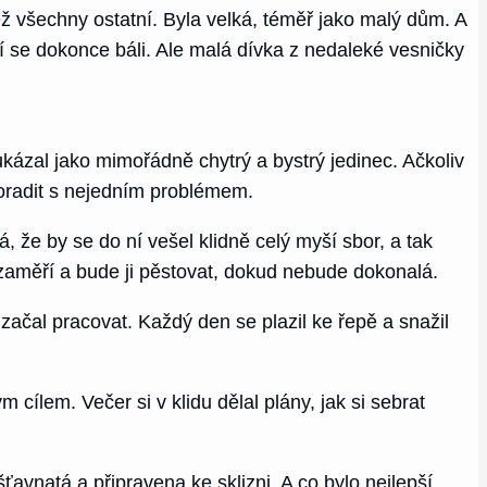
než všechny ostatní. Byla velká, téměř jako malý dům. A
ří se dokonce báli. Ale malá dívka z nedaleké vesničky
kázal jako mimořádně chytrý a bystrý jedinec. Ačkoliv
poradit s nejedním problémem.
, že by se do ní vešel klidně celý myší sbor, a tak
 zaměří a bude ji pěstovat, dokud nebude dokonalá.
 začal pracovat. Každý den se plazil ke řepě a snažil
 cílem. Večer si v klidu dělal plány, jak si sebrat
ťavnatá a připravena ke sklizni. A co bylo nejlepší,