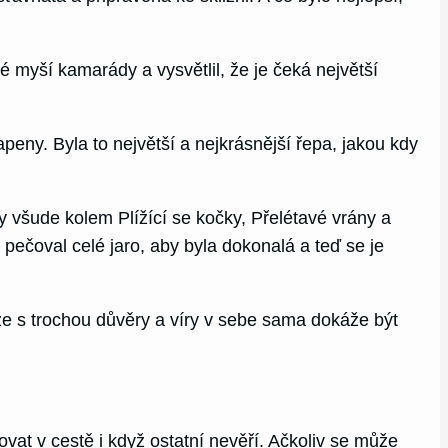
é myší kamarády a vysvětlil, že je čeká největší
apeny. Byla to největší a nejkrásnější řepa, jakou kdy
ly všude kolem Plížící se kočky, Přelétavé vrány a
 pečoval celé jaro, aby byla dokonalá a teď se je
, že s trochou důvěry a víry v sebe sama dokáže být
t v cestě i když ostatní nevěří. Ačkoliv se může