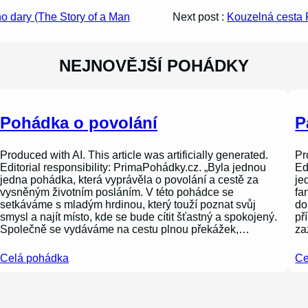
ho dary (The Story of a Man
Next post :
Kouzelná cesta
NEJNOVĚJŠÍ POHÁDKY
Pohádka o povolání
P
Produced with AI. This article was artificially generated.
Pr
Editorial responsibility: PrimaPohádky.cz. „Byla jednou
Ed
jedna pohádka, která vyprávěla o povolání a cestě za
je
vysněným životním posláním. V této pohádce se
fa
setkáváme s mladým hrdinou, který touží poznat svůj
do
smysl a najít místo, kde se bude cítit šťastný a spokojený.
př
Společně se vydáváme na cestu plnou překážek,…
za
Celá pohádka
Ce