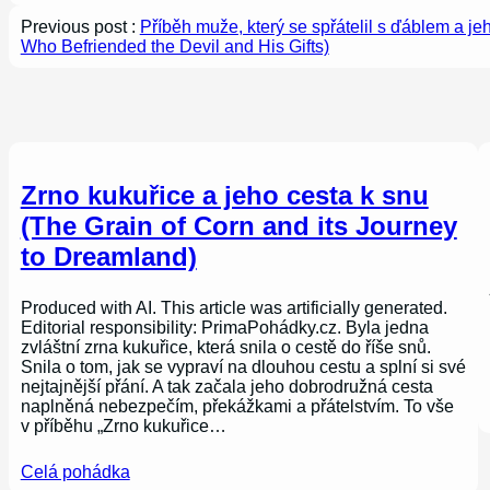
Previous post :
Příběh muže, který se spřátelil s ďáblem a je
Who Befriended the Devil and His Gifts)
Zrno kukuřice a jeho cesta k snu
(The Grain of Corn and its Journey
to Dreamland)
Produced with AI. This article was artificially generated.
Editorial responsibility: PrimaPohádky.cz. Byla jedna
zvláštní zrna kukuřice, která snila o cestě do říše snů.
Snila o tom, jak se vypraví na dlouhou cestu a splní si své
nejtajnější přání. A tak začala jeho dobrodružná cesta
naplněná nebezpečím, překážkami a přátelstvím. To vše
v příběhu „Zrno kukuřice…
Celá pohádka