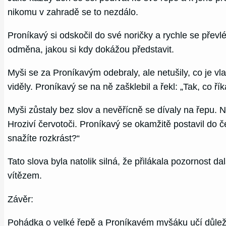
nikomu v zahradě se to nezdálo.
Proníkavý si odskočil do své noričky a rychle se převl
odměna, jakou si kdy dokážou představit.
Myši se za Proníkavým odebraly, ale netušily, co je vl
viděly. Proníkavý se na ně zašklebil a řekl: „Tak, co ří
Myši zůstaly bez slov a nevěřícně se dívaly na řepu. N
Hroziví červotoči. Proníkavý se okamžitě postavil do č
snažíte rozkrást?“
Tato slova byla natolik silná, že přilákala pozornost 
vítězem.
Závěr:
Pohádka o velké řepě a Proníkavém myšáku učí důležit