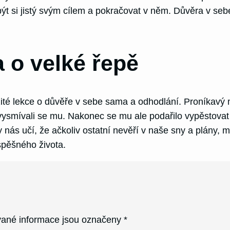
é být si jistý svým cílem a pokračovat v něm. Důvěra v s
 o velké řepě
té lekce o důvěře v sebe sama a odhodlání. Proníkavý m
 a vysmívali se mu. Nakonec se mu ale podařilo vypěstov
 nás učí, že ačkoliv ostatní nevěří v naše sny a plány, m
spěšného života.
ané informace jsou označeny
*