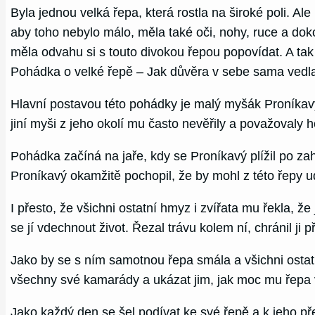
Byla jednou velká řepa, která rostla na široké poli. Al
aby toho nebylo málo, měla také oči, nohy, ruce a doko
měla odvahu si s touto divokou řepou popovídat. A ta
Pohádka o velké řepě – Jak důvěra v sebe sama vedl
Hlavní postavou této pohádky je malý myšák Proníkavý.
jiní myši z jeho okolí mu často nevěřily a považovaly
Pohádka začíná na jaře, kdy se Proníkavý plížil po zah
Proníkavý okamžitě pochopil, že by mohl z této řepy u
I přesto, že všichni ostatní hmyz i zvířata mu řekla, ž
se jí vdechnout život. Řezal trávu kolem ní, chránil ji
Jako by se s ním samotnou řepa smála a všichni ostatní z
všechny své kamarády a ukázat jim, jak moc mu řepa v
Jako každý den se šel podívat ke své řepě a k jeho přek