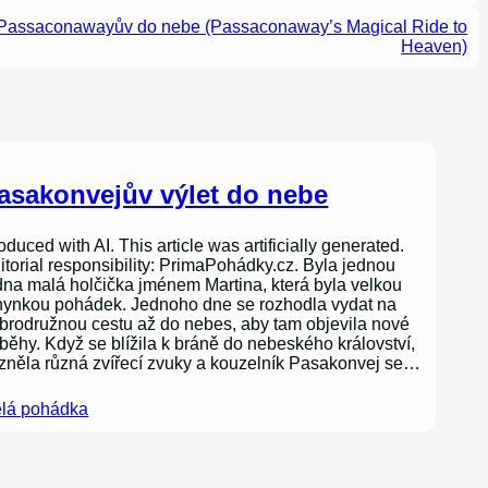
 Passaconawayův do nebe (Passaconaway’s Magical Ride to
Heaven)
asakonvejův výlet do nebe
oduced with AI. This article was artificially generated.
itorial responsibility: PrimaPohádky.cz. Byla jednou
dna malá holčička jménem Martina, která byla velkou
nynkou pohádek. Jednoho dne se rozhodla vydat na
brodružnou cestu až do nebes, aby tam objevila nové
íběhy. Když se blížila k bráně do nebeského království,
zněla různá zvířecí zvuky a kouzelník Pasakonvej se…
lá pohádka