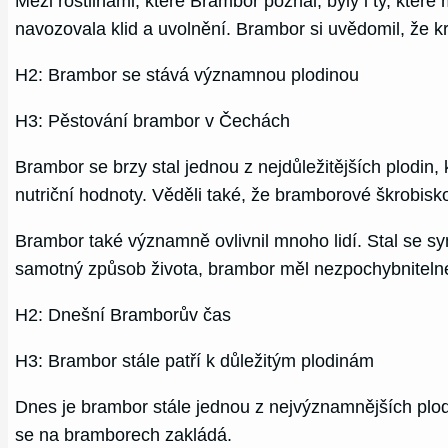
Mezi rostlinami, které Brambor poznal, byly i ty, kter
navozovala klid a uvolnění. Brambor si uvědomil, že kro
H2: Brambor se stává významnou plodinou
H3: Pěstování brambor v Čechách
Brambor se brzy stal jednou z nejdůležitějších plodin,
nutriční hodnoty. Věděli také, že bramborové škrobisko
Brambor také významně ovlivnil mnoho lidí. Stal se s
samotný způsob života, brambor měl nezpochybniteln
H2: Dnešní Bramborův čas
H3: Brambor stále patří k důležitým plodinám
Dnes je brambor stále jednou z nejvýznamnějších plod
se na bramborech zakládá.