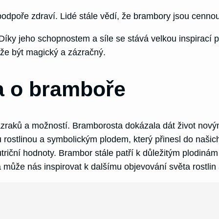
podpoře zdraví. Lidé stále vědí, že brambory jsou cennou
íky jeho schopnostem a síle se stává velkou inspirací p
ůže být magický a zázračný.
a o bramboře
zázraků a možností. Bramborosta dokázala dát život nový
 rostlinou a symbolickým plodem, který přinesl do našic
nutriční hodnoty. Brambor stále patří k důležitým plodin
ůže nás inspirovat k dalšímu objevování světa rostlin a