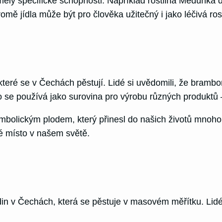
é měly specifické schopnosti. Například rostlina Medunka
mě jídla může být pro člověka užitečný i jako léčivá rost
 které se v Čechách pěstují. Lidé si uvědomili, že brambo
 se používá jako surovina pro výrobu různých produktů – 
ymbolickým plodem, který přinesl do našich životů mnoh
é místo v našem světě.
in v Čechách, která se pěstuje v masovém měřítku. Lidé 