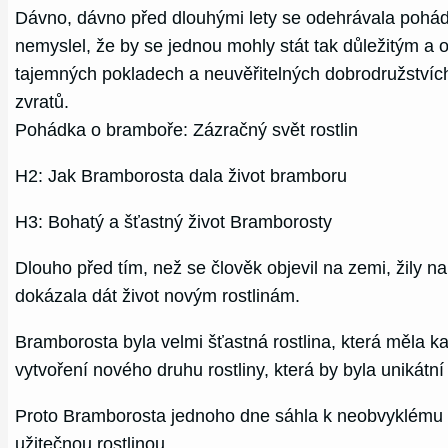
Dávno, dávno před dlouhými lety se odehrávala pohád
nemyslel, že by se jednou mohly stát tak důležitým 
tajemných pokladech a neuvěřitelných dobrodružstvích
zvratů.
Pohádka o bramboře: Zázračný svět rostlin
H2: Jak Bramborosta dala život bramboru
H3: Bohatý a šťastný život Bramborosty
Dlouho před tím, než se člověk objevil na zemi, žily na
dokázala dát život novým rostlinám.
Bramborosta byla velmi šťastná rostlina, která měla k
vytvoření nového druhu rostliny, která by byla unikátní 
Proto Bramborosta jednoho dne sáhla k neobvyklému kro
užitečnou rostlinou.