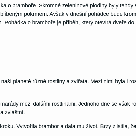
ka o bramboře. Skromné zeleninové plodiny byly tehdy 
a oblíbeným pokrmem. Avšak v dnešní pohádce bude krom
. Pohádka o bramboře je příběh, který otevírá dveře do
 naší planetě různé rostliny a zvířata. Mezi nimi byla i 
amarády mezi dalšími rostlinami. Jednoho dne se však ro
a zvláštní.
ku. Vytvořila brambor a dala mu život. Brzy zjistila, ž