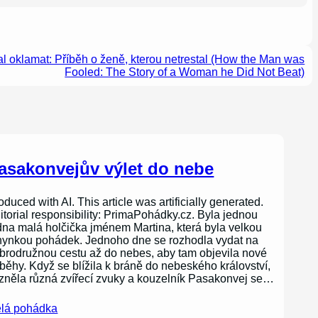
l oklamat: Příběh o ženě, kterou netrestal (How the Man was
Fooled: The Story of a Woman he Did Not Beat)
asakonvejův výlet do nebe
oduced with AI. This article was artificially generated.
itorial responsibility: PrimaPohádky.cz. Byla jednou
dna malá holčička jménem Martina, která byla velkou
nynkou pohádek. Jednoho dne se rozhodla vydat na
brodružnou cestu až do nebes, aby tam objevila nové
íběhy. Když se blížila k bráně do nebeského království,
zněla různá zvířecí zvuky a kouzelník Pasakonvej se…
lá pohádka