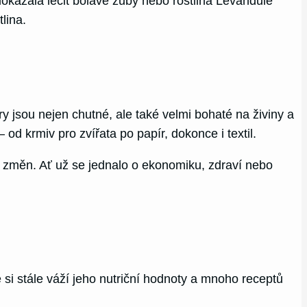
 dokázala léčit bolavé zuby nebo rostlina Levandule
lina.
ry jsou nejen chutné, ale také velmi bohaté na živiny a
od krmiv pro zvířata po papír, dokonce i textil.
o změn. Ať už se jednalo o ekonomiku, zdraví nebo
si stále váží jeho nutriční hodnoty a mnoho receptů