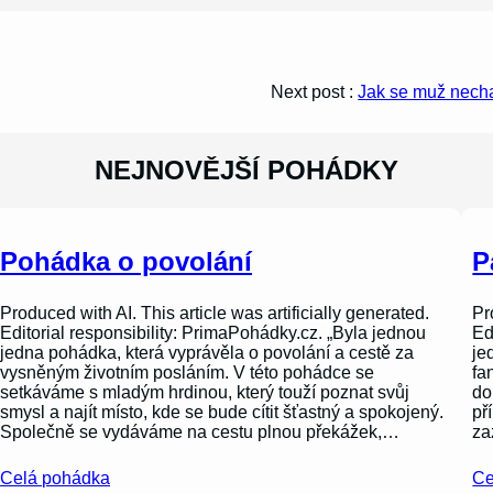
Next post :
Jak se muž necha
NEJNOVĚJŠÍ POHÁDKY
Pohádka o povolání
P
Produced with AI. This article was artificially generated.
Pr
Editorial responsibility: PrimaPohádky.cz. „Byla jednou
Ed
jedna pohádka, která vyprávěla o povolání a cestě za
je
vysněným životním posláním. V této pohádce se
fa
setkáváme s mladým hrdinou, který touží poznat svůj
do
smysl a najít místo, kde se bude cítit šťastný a spokojený.
př
Společně se vydáváme na cestu plnou překážek,…
za
Celá pohádka
Ce