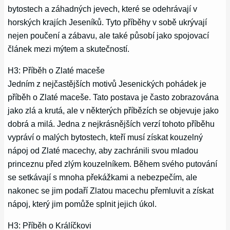
bytostech a záhadných jevech, které se odehrávají v
horských krajích Jeseníků. Tyto příběhy v sobě ukrývají
nejen poučení a zábavu, ale také působí jako spojovací
článek mezi mýtem a skutečností.
H3: Příběh o Zlaté maceše
Jedním z nejčastějších motivů Jesenických pohádek je
příběh o Zlaté maceše. Tato postava je často zobrazována
jako zlá a krutá, ale v některých příbězích se objevuje jako
dobrá a milá. Jedna z nejkrásnějších verzí tohoto příběhu
vypráví o malých bytostech, kteří musí získat kouzelný
nápoj od Zlaté macechy, aby zachránili svou mladou
princeznu před zlým kouzelníkem. Během svého putování
se setkávají s mnoha překážkami a nebezpečím, ale
nakonec se jim podaří Zlatou macechu přemluvit a získat
nápoj, který jim pomůže splnit jejich úkol.
H3: Příběh o Králíčkovi