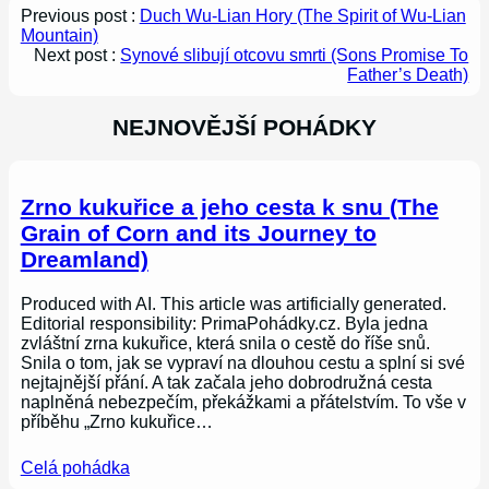
Previous post :
Duch Wu-Lian Hory (The Spirit of Wu-Lian
Mountain)
Next post :
Synové slibují otcovu smrti (Sons Promise To
Father’s Death)
NEJNOVĚJŠÍ POHÁDKY
Zrno kukuřice a jeho cesta k snu (The
Grain of Corn and its Journey to
Dreamland)
Produced with AI. This article was artificially generated.
Editorial responsibility: PrimaPohádky.cz. Byla jedna
zvláštní zrna kukuřice, která snila o cestě do říše snů.
Snila o tom, jak se vypraví na dlouhou cestu a splní si své
nejtajnější přání. A tak začala jeho dobrodružná cesta
naplněná nebezpečím, překážkami a přátelstvím. To vše v
příběhu „Zrno kukuřice…
Celá pohádka