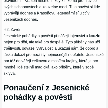
pravidlem – Krasoň nesměl nikdy k nikomu promluvit o
svých schopnostech a kouzelné moci. Tuto pověst si lidé
vyprávějí dodnes a Krasoňovu legendární sílu ctí v
Jeseníkách dodnes.
H2: Závěr –
Jesenické pohádky a pověsti přinášejí tajemství a kouzlo
nejen pro děti, ale také pro dospělé. Tyto příběhy nás učí
trpělivosti, odvaze, vytrvalosti a ukazují nám, že dobro a
láska dokáží přemoci i ty nejmocnější nepřátele. Jesenícké
hor též dotvářejí celkovou atmosféru krajiny, která je pro
mnohé lidé stejně magická jako příběhy, které v sobě
skrývá.
Ponaučení z Jesenické
pohádky a pověsti