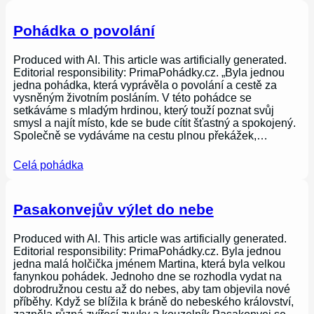
Pohádka o povolání
Produced with AI. This article was artificially generated.
Editorial responsibility: PrimaPohádky.cz. „Byla jednou
jedna pohádka, která vyprávěla o povolání a cestě za
vysněným životním posláním. V této pohádce se
setkáváme s mladým hrdinou, který touží poznat svůj
smysl a najít místo, kde se bude cítit šťastný a spokojený.
Společně se vydáváme na cestu plnou překážek,…
Celá pohádka
Pasakonvejův výlet do nebe
Produced with AI. This article was artificially generated.
Editorial responsibility: PrimaPohádky.cz. Byla jednou
jedna malá holčička jménem Martina, která byla velkou
fanynkou pohádek. Jednoho dne se rozhodla vydat na
dobrodružnou cestu až do nebes, aby tam objevila nové
příběhy. Když se blížila k bráně do nebeského království,