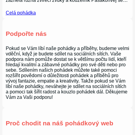
zazněla různá zvířecí zvuky a kouzelník Pasakonvej se…
Celá pohádka
Podpořte nás
Pokud se Vám líbí naše pohádky a příběhy, budeme velmi
vděční, když je budete sdílet na sociálních sítích. Vaše
podpora nám pomůže dostat se k většímu počtu lidí, kteří
hledají kvalitní a zábavné pohádky pro své děti nebo pro
sebe. Sdílením našich pohádek můžete také pomoci
rozšířit povědomí o důležitosti pohádek a příběhů pro
vývoj fantazie, empatie a kreativity. Takže pokud se Vám
líbí naše pohádky, neváhejte je sdílet na sociálních sítích
a pomoci tak šířit radost a kouzlo pohádek dál. Děkujeme
Vám za Vaši podporu!
Proč chodit na náš pohádkový web