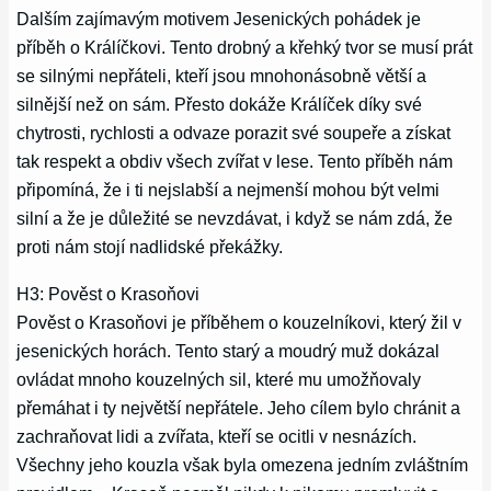
Dalším zajímavým motivem Jesenických pohádek je
příběh o Králíčkovi. Tento drobný a křehký tvor se musí prát
se silnými nepřáteli, kteří jsou mnohonásobně větší a
silnější než on sám. Přesto dokáže Králíček díky své
chytrosti, rychlosti a odvaze porazit své soupeře a získat
tak respekt a obdiv všech zvířat v lese. Tento příběh nám
připomíná, že i ti nejslabší a nejmenší mohou být velmi
silní a že je důležité se nevzdávat, i když se nám zdá, že
proti nám stojí nadlidské překážky.
H3: Pověst o Krasoňovi
Pověst o Krasoňovi je příběhem o kouzelníkovi, který žil v
jesenických horách. Tento starý a moudrý muž dokázal
ovládat mnoho kouzelných sil, které mu umožňovaly
přemáhat i ty největší nepřátele. Jeho cílem bylo chránit a
zachraňovat lidi a zvířata, kteří se ocitli v nesnázích.
Všechny jeho kouzla však byla omezena jedním zvláštním