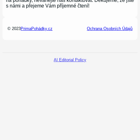
na pohádky, neváhejte nás kontaktovat. Děkujeme, že jste
s námi a přejeme Vám příjemné čtení!
© 2023
PrimaPohádky.cz
Ochrana Osobních Údajů
AI Editorial Policy