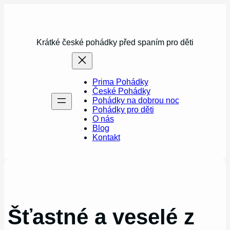
Přeskočit
na
obsah
Krátké české pohádky před spaním pro děti
Prima Pohádky
České Pohádky
Pohádky na dobrou noc
Pohádky pro děti
O nás
Blog
Kontakt
Šťastné a veselé z