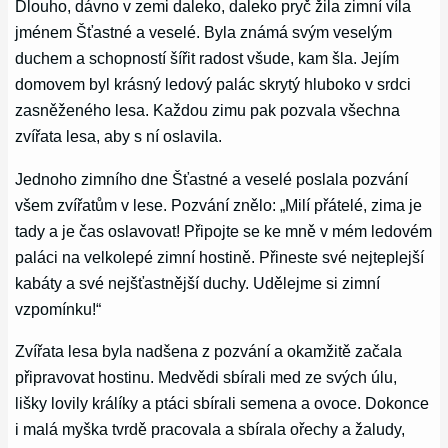
Dlouho, dávno v zemi daleko, daleko pryč žila zimní víla
jménem Šťastné a veselé. Byla známá svým veselým
duchem a schopností šířit radost všude, kam šla. Jejím
domovem byl krásný ledový palác skrytý hluboko v srdci
zasněženého lesa. Každou zimu pak pozvala všechna
zvířata lesa, aby s ní oslavila.
Jednoho zimního dne Šťastné a veselé poslala pozvání
všem zvířatům v lese. Pozvání znělo: „Milí přátelé, zima je
tady a je čas oslavovat! Připojte se ke mně v mém ledovém
paláci na velkolepé zimní hostině. Přineste své nejteplejší
kabáty a své nejšťastnější duchy. Udělejme si zimní
vzpomínku!“
Zvířata lesa byla nadšena z pozvání a okamžitě začala
připravovat hostinu. Medvědi sbírali med ze svých úlu,
lišky lovily králíky a ptáci sbírali semena a ovoce. Dokonce
i malá myška tvrdě pracovala a sbírala ořechy a žaludy,