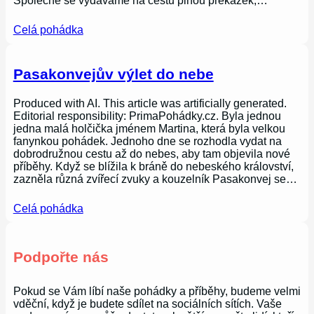
Společně se vydáváme na cestu plnou překážek,…
Celá pohádka
Pasakonvejův výlet do nebe
Produced with AI. This article was artificially generated.
Editorial responsibility: PrimaPohádky.cz. Byla jednou
jedna malá holčička jménem Martina, která byla velkou
fanynkou pohádek. Jednoho dne se rozhodla vydat na
dobrodružnou cestu až do nebes, aby tam objevila nové
příběhy. Když se blížila k bráně do nebeského království,
zazněla různá zvířecí zvuky a kouzelník Pasakonvej se…
Celá pohádka
Podpořte nás
Pokud se Vám líbí naše pohádky a příběhy, budeme velmi
vděční, když je budete sdílet na sociálních sítích. Vaše