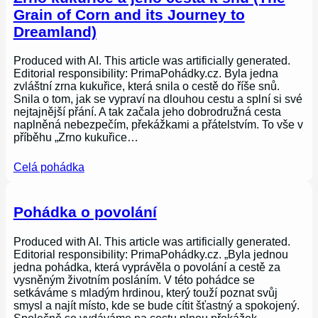
Grain of Corn and its Journey to
Dreamland)
Produced with AI. This article was artificially generated.
Editorial responsibility: PrimaPohádky.cz. Byla jedna
zvláštní zrna kukuřice, která snila o cestě do říše snů.
Snila o tom, jak se vypraví na dlouhou cestu a splní si své
nejtajnější přání. A tak začala jeho dobrodružná cesta
naplněná nebezpečím, překážkami a přátelstvím. To vše v
příběhu „Zrno kukuřice…
Celá pohádka
Pohádka o povolání
Produced with AI. This article was artificially generated.
Editorial responsibility: PrimaPohádky.cz. „Byla jednou
jedna pohádka, která vyprávěla o povolání a cestě za
vysněným životním posláním. V této pohádce se
setkáváme s mladým hrdinou, který touží poznat svůj
smysl a najít místo, kde se bude cítit šťastný a spokojený.