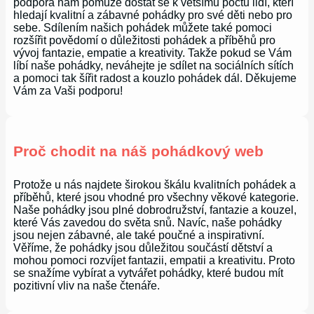
podpora nám pomůže dostat se k většímu počtu lidí, kteří
hledají kvalitní a zábavné pohádky pro své děti nebo pro
sebe. Sdílením našich pohádek můžete také pomoci
rozšířit povědomí o důležitosti pohádek a příběhů pro
vývoj fantazie, empatie a kreativity. Takže pokud se Vám
líbí naše pohádky, neváhejte je sdílet na sociálních sítích
a pomoci tak šířit radost a kouzlo pohádek dál. Děkujeme
Vám za Vaši podporu!
Proč chodit na náš pohádkový web
Protože u nás najdete širokou škálu kvalitních pohádek a
příběhů, které jsou vhodné pro všechny věkové kategorie.
Naše pohádky jsou plné dobrodružství, fantazie a kouzel,
které Vás zavedou do světa snů. Navíc, naše pohádky
jsou nejen zábavné, ale také poučné a inspirativní.
Věříme, že pohádky jsou důležitou součástí dětství a
mohou pomoci rozvíjet fantazii, empatii a kreativitu. Proto
se snažíme vybírat a vytvářet pohádky, které budou mít
pozitivní vliv na naše čtenáře.