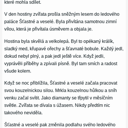
které mohla sdílet.
V den hostiny zvířata prošla sněžným lesem do ledového
paláce Šťastné a veselé. Byla přivítána samotnou zimní
vílou, která je přivítala úsměvem a objala je.
Hostina byla skvělá a velkolepá. Byl to opékaný králík,
sladký med, křupavé ořechy a šťavnaté bobule. Každý jedl,
dokud nebyl plný, a pak jedl ještě více. Když jedli,
vyprávěli příběhy a zpívali písně. Byl tam smích a radost
všude kolem.
Když se noc přiblížila, Šťastné a veselé začala pracovat
svou kouzelnickou silou. Mrkla kouzelnou hůlkou a sníh
venku začal svítit. Jako diamanty se třpytil v měsíčním
světle. Zvířata se dívala s úžasem. Nikdy předtím nic
takového neviděla.
Šťastné a veselé pak změnila podlahu svého ledového