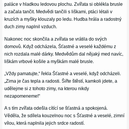
paláce v hladkou ledovou plochu. Zvířata si oblékla brusle
a začala tančit. Medvědi tančili s liškami, ptáci létali v
kruzích a myšky klouzaly po ledu. Hudba hrála a radostný
duch zimy naplnil vzduch.
Nakonec noc skončila a zvířata se vrátila do svých
domovů. Když odcházela, Šťastné a veselé každému z
nich rozdala malé dárky. Medvědům dal nějaký med navíc,
liškám vrbové košile a myškám malé brusle.
„Vždy pamatujte,“ řekla Šťastné a veselé, když odcházeli.
„Zima je čas tepla a radosti. Šiřte štěstí, kamkoli jdete, a
udělejme si z tohoto zimy, na kterou nikdy
nezapomeneme!“
A s tím zvířata odešla cítící se šťastná a spokojená.
Věděla, že sdílela kouzelnou noc s Šťastné a veselé, zimní
vílou, která naplnila jejich srdce radostí.