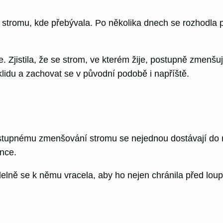
ně stromu, kde přebývala. Po několika dnech se rozhodla 
. Zjistila, že se strom, ve kterém žije, postupně zmenš
 klidu a zachovat se v původní podobě i napříště.
i postupnému zmenšování stromu se nejednou dostávají do 
ánce.
idelně se k němu vracela, aby ho nejen chránila před lou