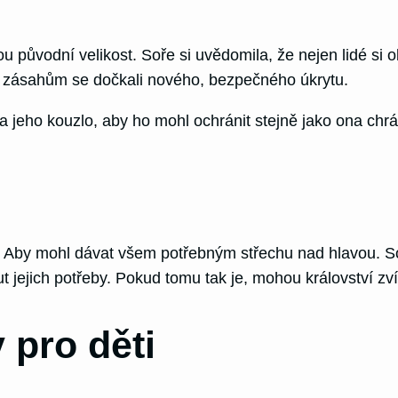
 původní velikost. Soře si uvědomila, že nejen lidé si ob
ejím zásahům se dočkali nového, bezpečného úkrytu.
 jeho kouzlo, aby ho mohl ochránit stejně jako ona chrán
. Aby mohl dávat všem potřebným střechu nad hlavou. Soň
out jejich potřeby. Pokud tomu tak je, mohou království zv
 pro děti