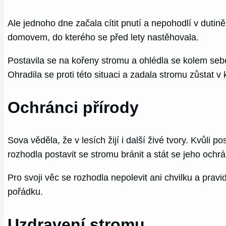
Ale jednoho dne začala cítit pnutí a nepohodlí v duti
domovem, do kterého se před lety nastěhovala.
Postavila se na kořeny stromu a ohlédla se kolem sebe
Ohradila se proti této situaci a zadala stromu zůstat v
Ochránci přírody
Sova věděla, že v lesích žijí i další živé tvory. Kvůl
rozhodla postavit se stromu bránit a stát se jeho ochr
Pro svoji věc se rozhodla nepolevit ani chvilku a prav
pořádku.
Uzdravení stromu