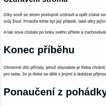
Díky sově se strom postupně uzdravil a opět získal svou
svůj život. Protože tohle byl její přátelé, také díky j
A tak sova zůstala po boku svého přítele a zachovávala
Konec příběhu
Ohromné dílo přírody, jehož obyvatele je třeba chránit
pro sebe, že je třeba se dělit s jinými a dokázat přijm
Ponaučení z pohádky