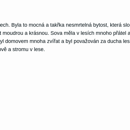
Čech. Byla to mocná a takřka nesmrtelná bytost, která sl
ost moudrou a krásnou. Sova měla v lesích mnoho přátel a
byl domovem mnoha zvířat a byl považován za ducha lesa.
ově a stromu v lese.