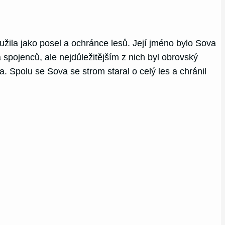
oužila jako posel a ochránce lesů. Její jméno bylo Sova
 spojenců, ale nejdůležitějším z nich byl obrovský
 Spolu se Sova se strom staral o celý les a chránil