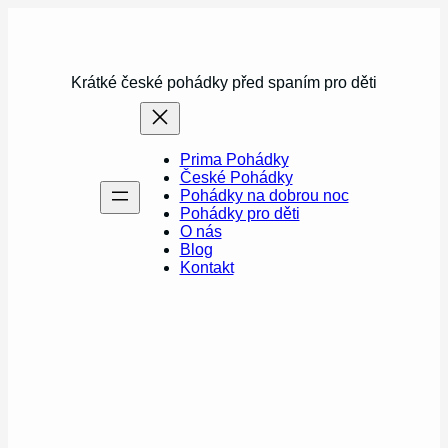
Přeskočit
na
obsah
Krátké české pohádky před spaním pro děti
Prima Pohádky
České Pohádky
Pohádky na dobrou noc
Pohádky pro děti
O nás
Blog
Kontakt