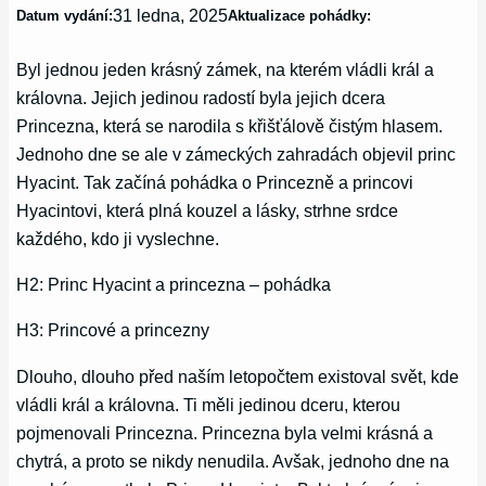
31 ledna, 2025
Datum vydání:
Aktualizace pohádky:
Byl jednou jeden krásný zámek, na kterém vládli král a
královna. Jejich jedinou radostí byla jejich dcera
Princezna, která se narodila s křišťálově čistým hlasem.
Jednoho dne se ale v zámeckých zahradách objevil princ
Hyacint. Tak začíná pohádka o Princezně a princovi
Hyacintovi, která plná kouzel a lásky, strhne srdce
každého, kdo ji vyslechne.
H2: Princ Hyacint a princezna – pohádka
H3: Princové a princezny
Dlouho, dlouho před naším letopočtem existoval svět, kde
vládli král a královna. Ti měli jedinou dceru, kterou
pojmenovali Princezna. Princezna byla velmi krásná a
chytrá, a proto se nikdy nenudila. Avšak, jednoho dne na