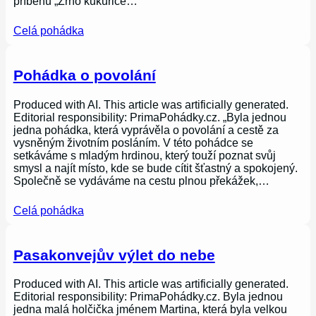
příběhu „Zrno kukuřice…
Celá pohádka
Pohádka o povolání
Produced with AI. This article was artificially generated.
Editorial responsibility: PrimaPohádky.cz. „Byla jednou
jedna pohádka, která vyprávěla o povolání a cestě za
vysněným životním posláním. V této pohádce se
setkáváme s mladým hrdinou, který touží poznat svůj
smysl a najít místo, kde se bude cítit šťastný a spokojený.
Společně se vydáváme na cestu plnou překážek,…
Celá pohádka
Pasakonvejův výlet do nebe
Produced with AI. This article was artificially generated.
Editorial responsibility: PrimaPohádky.cz. Byla jednou
jedna malá holčička jménem Martina, která byla velkou