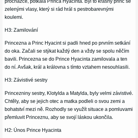
procházce, potkala Princa Hyacinta. Byl to krásný princ se
zelenými vlasy, který si rád hrál s pestrobarevnými
koulemi.
H3: Zamilování
Princezna a Princ Hyacint si padli hned po prvním setkání
do oka. Začali se stýkat každý den a vždy se spolu něčím
bavili. Princezna se do Prince Hyacinta zamilovala a ten
do ní. Avšak, král a královna s tímto vztahem nesouhlasili.
H3: Závistivé sestry
Princezniny sestry, Klotylda a Matylda, byly velmi závistivé.
Chtěly, aby se jejich otec a matka podleli o svou zemi a
bohatství mezi ně. Rozhodly se využít situace a pomluvami
přemluvit Princeznu, aby se svojí láskou ukončila.
H2: Únos Prince Hyacinta