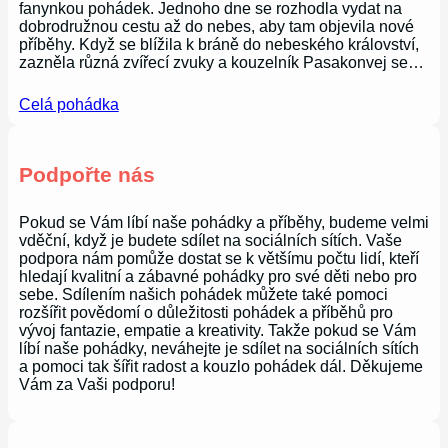
fanynkou pohádek. Jednoho dne se rozhodla vydat na
dobrodružnou cestu až do nebes, aby tam objevila nové
příběhy. Když se blížila k bráně do nebeského království,
zazněla různá zvířecí zvuky a kouzelník Pasakonvej se…
Celá pohádka
Podpořte nás
Pokud se Vám líbí naše pohádky a příběhy, budeme velmi
vděční, když je budete sdílet na sociálních sítích. Vaše
podpora nám pomůže dostat se k většímu počtu lidí, kteří
hledají kvalitní a zábavné pohádky pro své děti nebo pro
sebe. Sdílením našich pohádek můžete také pomoci
rozšířit povědomí o důležitosti pohádek a příběhů pro
vývoj fantazie, empatie a kreativity. Takže pokud se Vám
líbí naše pohádky, neváhejte je sdílet na sociálních sítích
a pomoci tak šířit radost a kouzlo pohádek dál. Děkujeme
Vám za Vaši podporu!