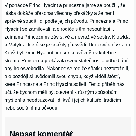
V pohádce Princ Hyacint a princezna jsme se poučili, že
láska dokáže překonat všechny překážky a že není
správné soudit lidi podle jejich původu. Princezna a Princ
Hyacint se zamilovali, ale rodiče s tím nesouhlasili,
zejména Princezniny závistivé a nevraživé sestry, Klotylda
a Matylda, které se je snažily přesvědčit k ukončení vztahu.
Když byl Princ Hyacint unesen a uvězněn v kolébce
stromu, Princezna prokázala svou statečnost a odhodlání,
aby ho osvobodila. Nakonec se rodiče sňatku neztotožnili,
ale později si uvědomili svou chybu, když viděli štěstí,
které Princezna a Princ Hyacint sdíleli. Tento příběh nás
učí, že bychom měli být otevření k různým způsobům
myšlení a neodsuzovat lidi kvůli jejich kultuře, tradicím
nebo sociálnímu původu.
Napsat komentář