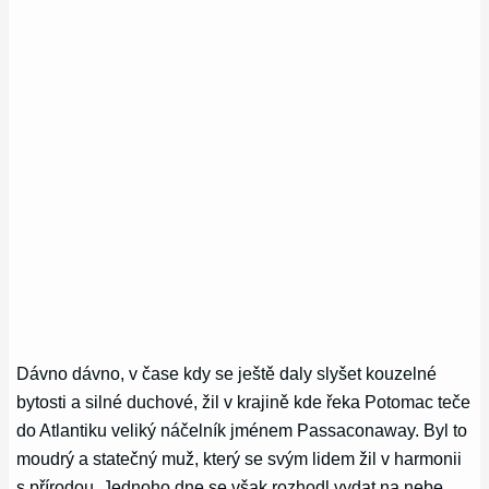
Dávno dávno, v čase kdy se ještě daly slyšet kouzelné
bytosti a silné duchové, žil v krajině kde řeka Potomac teče
do Atlantiku veliký náčelník jménem Passaconaway. Byl to
moudrý a statečný muž, který se svým lidem žil v harmonii
s přírodou. Jednoho dne se však rozhodl vydat na nebe,