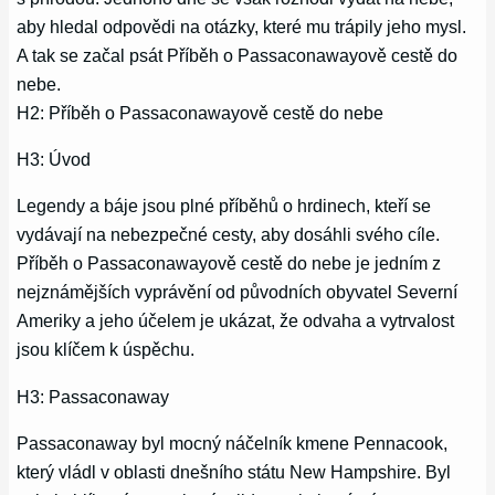
aby hledal odpovědi na otázky, které mu trápily jeho mysl.
A tak se začal psát Příběh o Passaconawayově cestě do
nebe.
H2: Příběh o Passaconawayově cestě do nebe
H3: Úvod
Legendy a báje jsou plné příběhů o hrdinech, kteří se
vydávají na nebezpečné cesty, aby dosáhli svého cíle.
Příběh o Passaconawayově cestě do nebe je jedním z
nejznámějších vyprávění od původních obyvatel Severní
Ameriky a jeho účelem je ukázat, že odvaha a vytrvalost
jsou klíčem k úspěchu.
H3: Passaconaway
Passaconaway byl mocný náčelník kmene Pennacook,
který vládl v oblasti dnešního státu New Hampshire. Byl