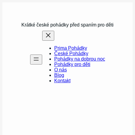
Přeskočit
na
obsah
Krátké české pohádky před spaním pro děti
Prima Pohádky
České Pohádky
Pohádky na dobrou noc
Pohádky pro děti
O nás
Blog
Kontakt