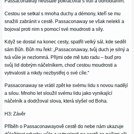
Passaconaway neustále pokračoval s vůlí a odhodláním.
Cestou se setkal s mnoha duchy a démony, kteří se mu
snažili zabránit v cestě. Passaconaway se však nelekli a
bojoval proti nim s pomocí své moudrosti a síly.
Když se dostal na konec cesty, spatřil velký sál, kde seděl
sám Bůh. Bůh mu řekl: „Passaconaway, tvůj duch je silný a
tvá vůle je nezlomná. Přijmi ode mě tuto radu – buď pro
svůj lid dobrým náčelníkem, choď cestou moudrosti a
vytrvalosti a nikdy nezbystřej o své cíle.“
Passaconaway se vrátil zpět ke svému lidu s novou nadějí
a silou. Mnoho let sloužil svému lidu jako vynikající
náčelník a dodržoval slova, která slyšel od Boha.
H3: Závěr
Příběh o Passaconawayově cestě do nebe nám ukazuje
důležitost odvahy, vůle a vytrvalosti na cestě za našimi cíli.