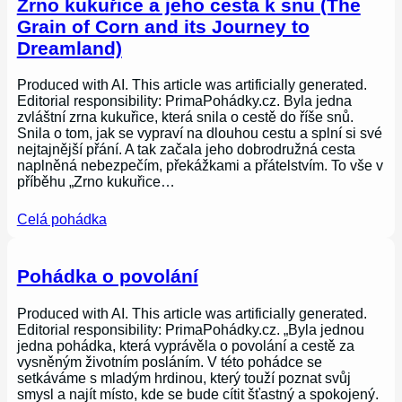
Zrno kukuřice a jeho cesta k snu (The
Grain of Corn and its Journey to
Dreamland)
Produced with AI. This article was artificially generated.
Editorial responsibility: PrimaPohádky.cz. Byla jedna
zvláštní zrna kukuřice, která snila o cestě do říše snů.
Snila o tom, jak se vypraví na dlouhou cestu a splní si své
nejtajnější přání. A tak začala jeho dobrodružná cesta
naplněná nebezpečím, překážkami a přátelstvím. To vše v
příběhu „Zrno kukuřice…
Celá pohádka
Pohádka o povolání
Produced with AI. This article was artificially generated.
Editorial responsibility: PrimaPohádky.cz. „Byla jednou
jedna pohádka, která vyprávěla o povolání a cestě za
vysněným životním posláním. V této pohádce se
setkáváme s mladým hrdinou, který touží poznat svůj
smysl a najít místo, kde se bude cítit šťastný a spokojený.