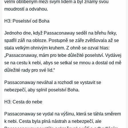
velmi oblíbeným mezi svým lidem a byl známý svou
moudrostí a odvahou.
H3: Poselství od Boha
Jednoho dne, když Passaconaway seděl na břehu řeky,
spatřil záři na obloze. Postupně se záře zvětšovala až se
stala velkým ohnivým kruhem. Z ohně se ozval hlas:
„Passaconaway, mám pro tebe důležité poselství. Vydávej
se na cestu k nebi, abys se setkal se mnou a dostal od mě
důležité rady pro své lid.“
Passaconaway neváhal a rozhodl se vystavit se
nebezpečí, aby splnil poselství Boha.
H3: Cesta do nebe
Passaconaway se vydal na výšinu, která se táhla směrem
k nebi. Cesta byla plná nástrah a nebezpečí, ale