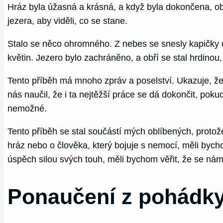
Hráz byla úžasná a krásná, a když byla dokončena, obří 
jezera, aby viděli, co se stane.
Stalo se něco ohromného. Z nebes se snesly kapičky deš
květin. Jezero bylo zachráněno, a obří se stal hrdinou, 
Tento příběh má mnoho zpráv a poselství. Ukazuje, že 
nás naučil, že i ta nejtěžší práce se dá dokončit, po
nemožné.
Tento příběh se stal součástí mých oblíbených, protože 
hráz nebo o člověka, který bojuje s nemocí, měli bych
úspěch silou svých touh, měli bychom věřit, že se nám
Ponaučení z pohádky