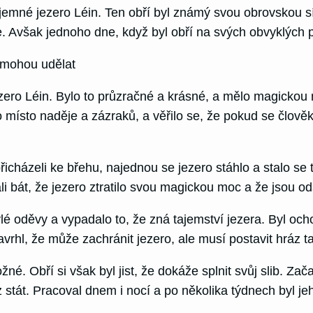
ajemné jezero Léin. Ten obří byl známý svou obrovskou s
 sebe. Avšak jednoho dne, když byl obří na svých obvyklýc
 mohou udělat
ro Léin. Bylo to průzračné a krásné, a mělo magickou m
to místo naděje a zázraků, a věřilo se, že pokud se člově
řicházeli ke břehu, najednou se jezero stáhlo a stalo se
čali bát, že jezero ztratilo svou magickou moc a že jsou
lé oděvy a vypadalo to, že zná tajemství jezera. Byl oc
avrhl, že může zachránit jezero, ale musí postavit hráz 
ožné. Obří si však byl jist, že dokáže splnit svůj slib. Za
z stát. Pracoval dnem i nocí a po několika týdnech byl j