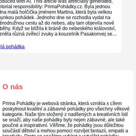
oduced with AI. This article was artificially generated.
itorial responsibility: PrimaPohádky.cz. Byla jednou
dna malá holčička jménem Martina, která byla velkou
nynkou pohádek. Jednoho dne se rozhodla vydat na
brodružnou cestu až do nebes, aby tam objevila nové
íběhy. Když se blížila k bráně do nebeského království,
zněla různá zvířecí zvuky a kouzelník Pasakonvej se…
lá pohádka
O nás
Prima Pohádky je webová stránka, která vznikla s cílem
poskytnout kvalitní a zábavné pohádky pro všechny věkové
kategorie. Naše tým složený z nadšených a kreativních lidí
se snaží, aby naše pohádky byly nejen zábavné, ale také
poučné a inspirativní. Věříme, že pohádky jsou důležitou
součástí dětství a mohou pomoci rozvíjet fantazii, empatii a