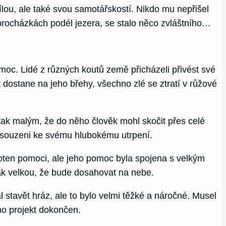
ílou, ale také svou samotářskostí. Nikdo mu nepřišel
h procházkách podél jezera, se stalo něco zvláštního…
oc. Lidé z různých koutů země přicházeli přivést své
k dostane na jeho břehy, všechno zlé se ztratí v růžové
 tak malým, že do něho člověk mohl skočit přes celé
 odsouzeni ke svému hlubokému utrpení.
hoten pomoci, ale jeho pomoc byla spojena s velkým
tak velkou, že bude dosahovat na nebe.
čal stavět hráz, ale to bylo velmi těžké a náročné. Musel
eho projekt dokončen.