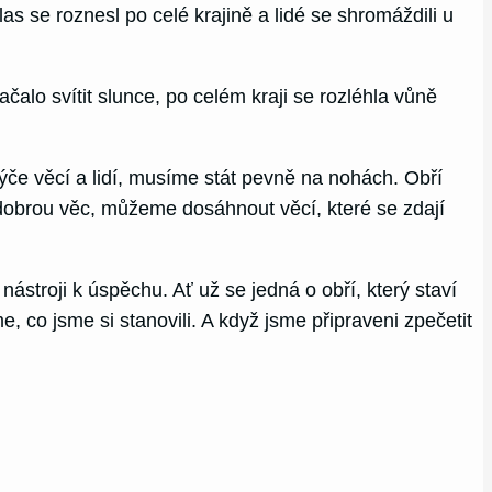
as se roznesl po celé krajině a lidé se shromáždili u
čalo svítit slunce, po celém kraji se rozléhla vůně
týče věcí a lidí, musíme stát pevně na nohách. Obří
 dobrou věc, můžeme dosáhnout věcí, které se zdají
ástroji k úspěchu. Ať už se jedná o obří, který staví
 co jsme si stanovili. A když jsme připraveni zpečetit