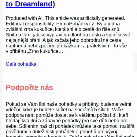
to Dreamland)
Produced with AI. This article was artificially generated.
Editorial responsibility: PrimaPohádky.cz. Byla jedna
zvláštní zrna kukuřice, která snila o cestě do říše snů.
Snila o tom, jak se vypraví na dlouhou cestu a splní si své
nejtajnější přání. A tak začala jeho dobrodružná cesta
naplněná nebezpečím, překážkami a přátelstvím. To vše
v příběhu „Zrno kukuřice…
Celá pohádka
Podpořte nás
Pokud se Vám líbí naše pohádky a příběhy, budeme velmi
vděční, když je budete sdílet na sociálních sítích. Vaše
podpora nám pomůže dostat se k většímu počtu lidí, kteří
hledají kvalitní a zábavné pohádky pro své děti nebo pro
sebe. Sdílením našich pohádek můžete také pomoci rozšířit
povědomí o důležitosti pohádek a příběhů pro vývoj