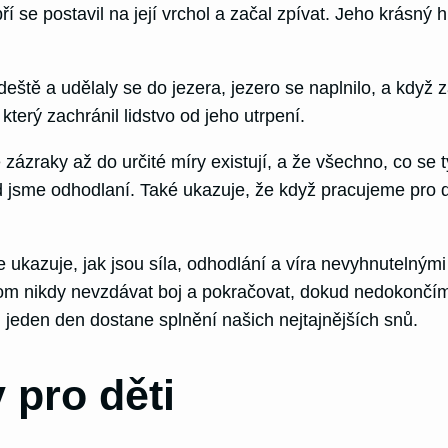
se postavil na její vrchol a začal zpívat. Jeho krásný hl
tě a udělaly se do jezera, jezero se naplnilo, a když za
který zachránil lidstvo od jeho utrpení.
zázraky až do určité míry existují, a že všechno, co se 
kud jsme odhodlaní. Také ukazuje, že když pracujeme pro
ukazuje, jak jsou síla, odhodlání a víra nevyhnutelnými n
om nikdy nevzdávat boj a pokračovat, dokud nedokončíme,
 jeden den dostane splnění našich nejtajnějších snů.
 pro děti