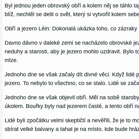
Byl jednou jeden obrovský obří a kolem něj se táhlo t
blíž, nechtěl se delit o svět, který si vytvořil kolem
Obří a jezero Léin: Dokonalá ukázka toho, co zázraky
Davno dávno v daleké zemi se nacházelo obrovské jeze
neduhy a starosti, aby je jezero mohlo uzdravit. Bylo 
mlze.
Jednoho dne se však začaly dít divné věci. Když lidé p
jezero. To nebylo to všechno, co se stalo. Lidé se za
Jednoho dne se však objevil obří. Měl na sobě staroby
úkolem. Bouřky byly nad jezerem časté, a tento obří n
Lidé byli zpočátku velmi skeptičtí a nevěřili, že je to m
sbírat velké balvany a tahat je na místo, kde bude hrá