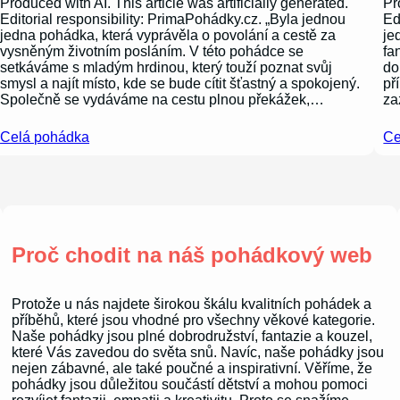
Produced with AI. This article was artificially generated.
Pr
Editorial responsibility: PrimaPohádky.cz. „Byla jednou
Ed
jedna pohádka, která vyprávěla o povolání a cestě za
je
vysněným životním posláním. V této pohádce se
fa
setkáváme s mladým hrdinou, který touží poznat svůj
do
smysl a najít místo, kde se bude cítit šťastný a spokojený.
př
Společně se vydáváme na cestu plnou překážek,…
za
Celá pohádka
Ce
Proč chodit na náš pohádkový web
Protože u nás najdete širokou škálu kvalitních pohádek a
příběhů, které jsou vhodné pro všechny věkové kategorie.
Naše pohádky jsou plné dobrodružství, fantazie a kouzel,
které Vás zavedou do světa snů. Navíc, naše pohádky jsou
nejen zábavné, ale také poučné a inspirativní. Věříme, že
pohádky jsou důležitou součástí dětství a mohou pomoci