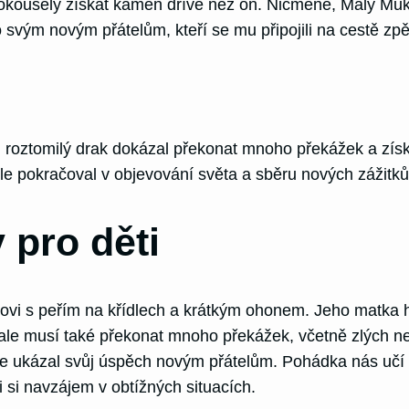
okoušely získat kámen dříve než on. Nicméně, Malý Mukej
o svým novým přátelům, kteří se mu připojili na cestě zpě
 roztomilý drak dokázal překonat mnoho překážek a získa
le pokračoval v objevování světa a sběru nových zážitků
 pro děti
vi s peřím na křídlech a krátkým ohonem. Jeho matka h
ale musí také překonat mnoho překážek, včetně zlých ne
de ukázal svůj úspěch novým přátelům. Pohádka nás učí o
 si navzájem v obtížných situacích.