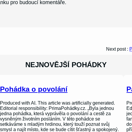
ránku pro budoucí komentáře.
Next post :
P
NEJNOVĚJŠÍ POHÁDKY
Pohádka o povolání
P
Produced with AI. This article was artificially generated.
Pr
Editorial responsibility: PrimaPohádky.cz. „Byla jednou
Ed
jedna pohádka, která vyprávěla o povolání a cestě za
je
vysněným životním posláním. V této pohádce se
fa
setkáváme s mladým hrdinou, který touží poznat svůj
do
smysl a najít místo, kde se bude cítit šťastný a spokojený.
př