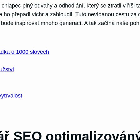
hlapec plný odvahy a odhodlání, který se ztratil v říši t
de ho přepadl vichr a zabloudil. Tuto nevídanou cestu z
ý bude inspirovat mnoho generací. A tak začíná naše poh
dka o 1000 slovech
užství
ytrvalost
ář SEO optimalizován