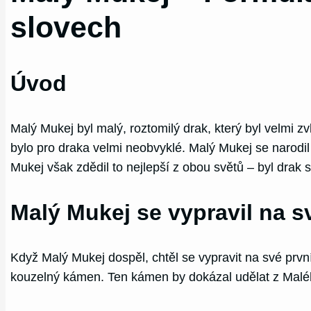
slovech
Úvod
Malý Mukej byl malý, roztomilý drak, který byl velmi z
bylo pro draka velmi neobvyklé. Malý Mukej se narodil 
Mukej však zdědil to nejlepší z obou světů – byl drak 
Malý Mukej se vypravil na s
Když Malý Mukej dospěl, chtěl se vypravit na své prvn
kouzelný kámen. Ten kámen by dokázal udělat z Malého 