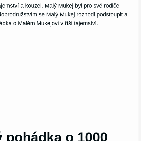
ajemství a kouzel. Malý Mukej byl pro své rodiče
a dobrodružstvím se Malý Mukej rozhodl podstoupit a
ádka o Malém Mukejovi v říši tajemství.
ý pohádka o 1000