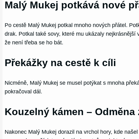
Malý Mukej potkává nové př
Po cestě Malý Mukej potkal mnoho nových přátel. Potka
drak. Potkal také sovy, které mu ukázaly nejkrásnější v
že není třeba se ho bát.
Překážky na cestě k cíli
Nicméně, Malý Mukej se musel potýkat s mnoha překážka
pokračoval dál.
Kouzelný kámen – Odměna z
Nakonec Malý Mukej dorazil na vrchol hory, kde naše