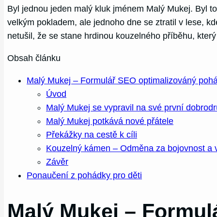
Byl jednou jeden malý kluk jménem Malý Mukej. Byl to c
velkým pokladem, ale jednoho dne se ztratil v lese, k
netušil, že se stane hrdinou kouzelného příběhu, kter
Obsah článku
Malý Mukej – Formulář SEO optimalizováný pohá
Úvod
Malý Mukej se vypravil na své první dobrodr
Malý Mukej potkává nové přátele
Překážky na cestě k cíli
Kouzelný kámen – Odměna za bojovnost a v
Závěr
Ponaučení z pohádky pro děti
Malý Mukej – Formul