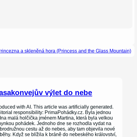
rincezna a skleněná hora (Princess and the Glass Mountain)
asakonvejův výlet do nebe
oduced with AI. This article was artificially generated.
itorial responsibility: PrimaPohádky.cz. Byla jednou
dna malá holčička jménem Martina, která byla velkou
nynkou pohádek. Jednoho dne se rozhodla vydat na
brodružnou cestu až do nebes, aby tam objevila nové
íběhy. Když se blížila k bráně do nebeského království,