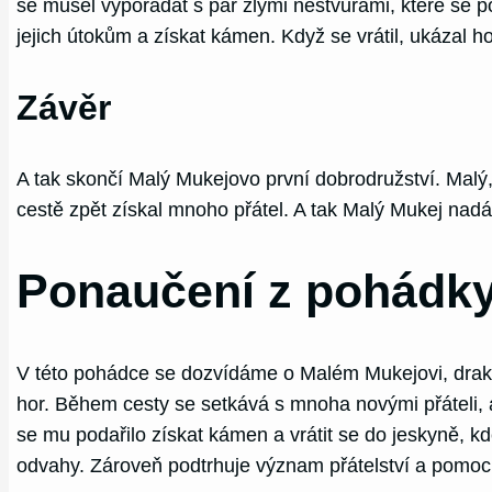
se musel vypořádat s pár zlými nestvůrami, které se p
jejich útokům a získat kámen. Když se vrátil, ukázal h
Závěr
A tak skončí Malý Mukejovo první dobrodružství. Malý,
cestě zpět získal mnoho přátel. A tak Malý Mukej nadá
Ponaučení z pohádky
V této pohádce se dozvídáme o Malém Mukejovi, drako
hor. Během cesty se setkává s mnoha novými přáteli, 
se mu podařilo získat kámen a vrátit se do jeskyně, k
odvahy. Zároveň podtrhuje význam přátelství a pomoci