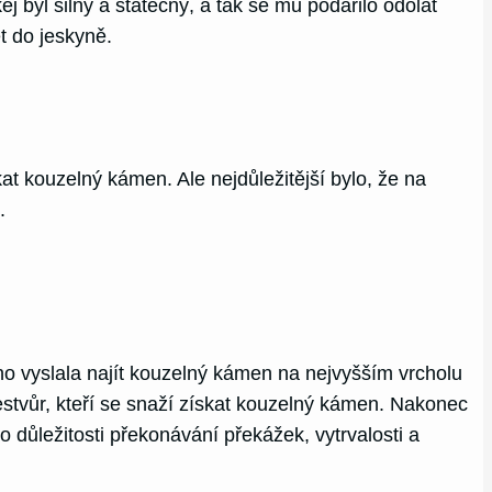
 byl silný a statečný, a tak se mu podařilo odolat
t do jeskyně.
t kouzelný kámen. Ale nejdůležitější bylo, že na
.
o vyslala najít kouzelný kámen na nejvyšším vrcholu
stvůr, kteří se snaží získat kouzelný kámen. Nakonec
 důležitosti překonávání překážek, vytrvalosti a