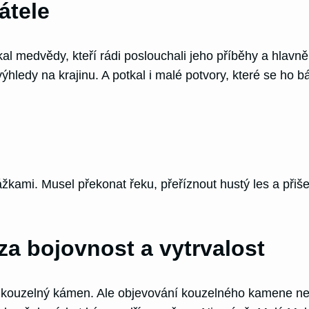
átele
l medvědy, kteří rádi poslouchali jeho příběhy a hlavně 
ýhledy na krajinu. A potkal i malé potvory, které se ho b
mi. Musel překonat řeku, přeříznout hustý les a přišel 
a bojovnost a vytrvalost
l kouzelný kámen. Ale objevování kouzelného kamene ne