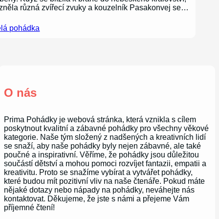
zněla různá zvířecí zvuky a kouzelník Pasakonvej se…
lá pohádka
O nás
Prima Pohádky je webová stránka, která vznikla s cílem
poskytnout kvalitní a zábavné pohádky pro všechny věkové
kategorie. Naše tým složený z nadšených a kreativních lidí
se snaží, aby naše pohádky byly nejen zábavné, ale také
poučné a inspirativní. Věříme, že pohádky jsou důležitou
součástí dětství a mohou pomoci rozvíjet fantazii, empatii a
kreativitu. Proto se snažíme vybírat a vytvářet pohádky,
které budou mít pozitivní vliv na naše čtenáře. Pokud máte
nějaké dotazy nebo nápady na pohádky, neváhejte nás
kontaktovat. Děkujeme, že jste s námi a přejeme Vám
příjemné čtení!