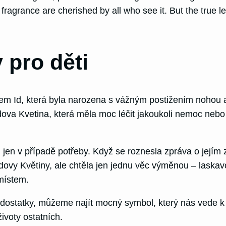
fragrance are cherished by all who see it. But the true le
 pro děti
m Id, která byla narozena s vážným postižením nohou a 
dova Kvetina, která měla moc léčit jakoukoli nemoc nebo
 jen v případě potřeby. Když se roznesla zpráva o jejím zá
ovy Květiny, ale chtěla jen jednu věc výměnou – laskavo
místem.
statky, můžeme najít mocný symbol, který nás vede k uz
ivoty ostatních.