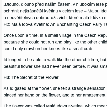
„Dlouho, dlouho před naším časem, v hlubokém lese pln
ochránit nejkrásnější květinu v celém lese – Malou Id
o neuvěřitelných dobrodružstvích, které malá Idůvka mu
H2: Malá Idova Kvetina: An Enchanting Czech Fairy T
Once upon a time, in a small village in the Czech Repub
because she could not run and play like the other childr
could only crawl on her knees like a small crab.
Id longed to be able to walk like the other children, 
beautiful flower she had never seen before. It was smal
H3: The Secret of the Flower
As Id gazed at the flower, she felt a strange sensation
placed her hand on the flower, and to her amazement, 
The flower was called Malá Idova Kvetina, which means L