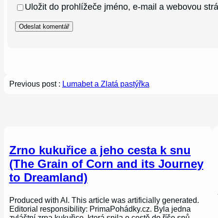
Uložit do prohlížeče jméno, e-mail a webovou st
Previous post :
Lumabet a Zlatá pastýřka
Zrno kukuřice a jeho cesta k snu
(The Grain of Corn and its Journey
to Dreamland)
Produced with AI. This article was artificially generated.
Editorial responsibility: PrimaPohádky.cz. Byla jedna
zvláštní zrna kukuřice, která snila o cestě do říše snů.