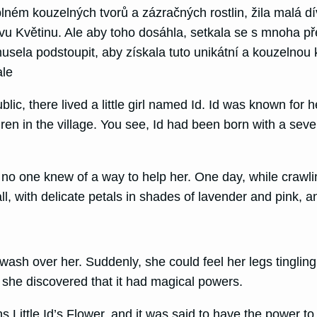
ém kouzelných tvorů a zázračných rostlin, žila malá dív
ovu Květinu. Ale aby toho dosáhla, setkala se s mnoha p
sela podstoupit, aby získala tuto unikátní a kouzelnou k
ale
lic, there lived a little girl named Id. Id was known for 
en in the village. You see, Id had been born with a severe
but no one knew of a way to help her. One day, while cra
l, with delicate petals in shades of lavender and pink, an
 wash over her. Suddenly, she could feel her legs tinglin
she discovered that it had magical powers.
ittle Id’s Flower, and it was said to have the power to h