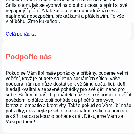
Snila o tom, jak se vypraví na dlouhou cestu a splní si své
nejtajnější přání. A tak začala jeho dobrodružná cesta
naplněná nebezpečím, překážkami a přátelstvím. To vše
v příběhu „Zrno kukuřice…
Celá pohádka
Podpořte nás
Pokud se Vám líbí naše pohádky a příběhy, budeme velmi
vděční, když je budete sdílet na sociálních sítích. Vaše
podpora nám pomůže dostat se k většímu počtu lidí, kteří
hledají kvalitní a zábavné pohádky pro své děti nebo pro
sebe. Sdílením našich pohádek můžete také pomoci rozšířit
povědomí o důležitosti pohádek a příběhů pro vývoj
fantazie, empatie a kreativity. Takže pokud se Vám líbí naše
pohádky, neváhejte je sdílet na sociálních sítích a pomoci
tak šířit radost a kouzlo pohádek dál. Děkujeme Vám za
Vaši podporu!