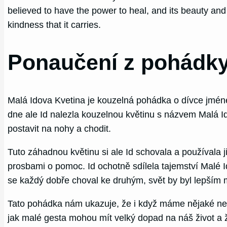
believed to have the power to heal, and its beauty and 
kindness that it carries.
Ponaučení z pohádky
Malá Idova Kvetina je kouzelná pohádka o dívce jméne
dne ale Id nalezla kouzelnou květinu s názvem Malá I
postavit na nohy a chodit.
Tuto záhadnou květinu si ale Id schovala a používala ji
prosbami o pomoc. Id ochotně sdílela tajemství Malé Id
se každý dobře choval ke druhým, svět by byl lepším 
Tato pohádka nám ukazuje, že i když máme nějaké nedo
jak malé gesta mohou mít velký dopad na náš život a ž