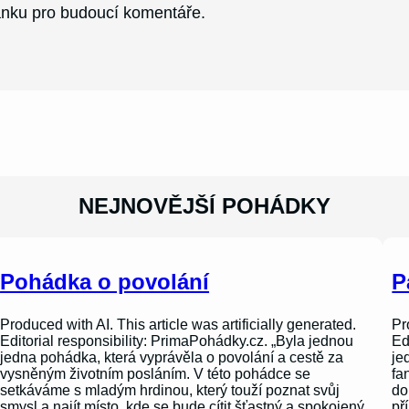
ránku pro budoucí komentáře.
NEJNOVĚJŠÍ POHÁDKY
Pohádka o povolání
P
Produced with AI. This article was artificially generated.
Pr
Editorial responsibility: PrimaPohádky.cz. „Byla jednou
Ed
jedna pohádka, která vyprávěla o povolání a cestě za
je
vysněným životním posláním. V této pohádce se
fa
setkáváme s mladým hrdinou, který touží poznat svůj
do
smysl a najít místo, kde se bude cítit šťastný a spokojený.
př