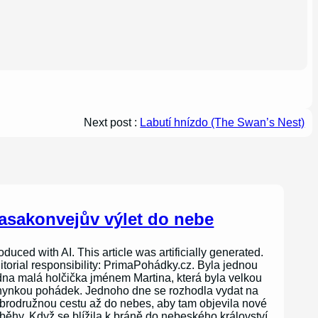
Next post :
Labutí hnízdo (The Swan’s Nest)
asakonvejův výlet do nebe
oduced with AI. This article was artificially generated.
itorial responsibility: PrimaPohádky.cz. Byla jednou
dna malá holčička jménem Martina, která byla velkou
nynkou pohádek. Jednoho dne se rozhodla vydat na
brodružnou cestu až do nebes, aby tam objevila nové
íběhy. Když se blížila k bráně do nebeského království,