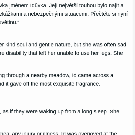
ka jménem Idůvka. Její největší touhou bylo najít a
řekážkami a nebezpečnými situacemi. Přečtěte si nyní
větinu.“
her kind soul and gentle nature, but she was often sad
 disability that left her unable to use her legs. She
wling through a nearby meadow, Id came across a
d it gave off the most exquisite fragrance.
g, as if they were waking up from a long sleep. She
eal any injury or illness. Id was overjoyed at the