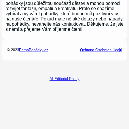
pohádky jsou důležitou součástí dětství a mohou pomoci
rozvíjet fantazii, empatii a kreativitu. Proto se snažíme
vybírat a vytvářet pohádky, které budou mít pozitivní vliv
na naše čtenáře. Pokud máte nějaké dotazy nebo nápady
na pohádky, neváhejte nás kontaktovat. Děkujeme, že jste
s námi a přejeme Vám příjemné čtení!
© 2023
PrimaPohádky.cz
Ochrana Osobních Údajů
AI Editorial Policy