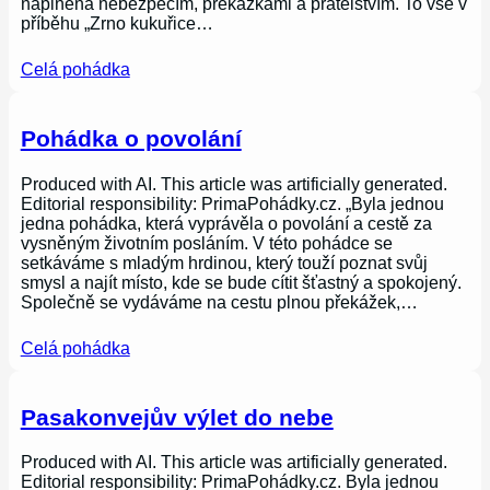
naplněná nebezpečím, překážkami a přátelstvím. To vše v
příběhu „Zrno kukuřice…
Celá pohádka
Pohádka o povolání
Produced with AI. This article was artificially generated.
Editorial responsibility: PrimaPohádky.cz. „Byla jednou
jedna pohádka, která vyprávěla o povolání a cestě za
vysněným životním posláním. V této pohádce se
setkáváme s mladým hrdinou, který touží poznat svůj
smysl a najít místo, kde se bude cítit šťastný a spokojený.
Společně se vydáváme na cestu plnou překážek,…
Celá pohádka
Pasakonvejův výlet do nebe
Produced with AI. This article was artificially generated.
Editorial responsibility: PrimaPohádky.cz. Byla jednou