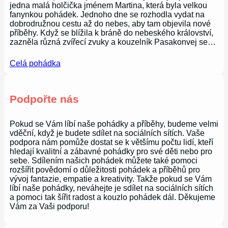
jedna malá holčička jménem Martina, která byla velkou
fanynkou pohádek. Jednoho dne se rozhodla vydat na
dobrodružnou cestu až do nebes, aby tam objevila nové
příběhy. Když se blížila k bráně do nebeského království,
zazněla různá zvířecí zvuky a kouzelník Pasakonvej se…
Celá pohádka
Podpořte nás
Pokud se Vám líbí naše pohádky a příběhy, budeme velmi
vděční, když je budete sdílet na sociálních sítích. Vaše
podpora nám pomůže dostat se k většímu počtu lidí, kteří
hledají kvalitní a zábavné pohádky pro své děti nebo pro
sebe. Sdílením našich pohádek můžete také pomoci
rozšířit povědomí o důležitosti pohádek a příběhů pro
vývoj fantazie, empatie a kreativity. Takže pokud se Vám
líbí naše pohádky, neváhejte je sdílet na sociálních sítích
a pomoci tak šířit radost a kouzlo pohádek dál. Děkujeme
Vám za Vaši podporu!