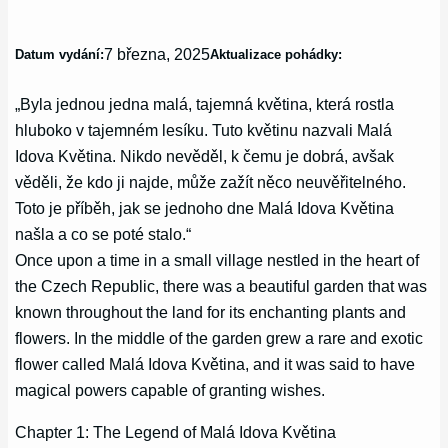
7 března, 2025
Datum vydání:
Aktualizace pohádky:
„Byla jednou jedna malá, tajemná květina, která rostla
hluboko v tajemném lesíku. Tuto květinu nazvali Malá
Idova Květina. Nikdo nevěděl, k čemu je dobrá, avšak
věděli, že kdo ji najde, může zažít něco neuvěřitelného.
Toto je příběh, jak se jednoho dne Malá Idova Květina
našla a co se poté stalo.“
Once upon a time in a small village nestled in the heart of
the Czech Republic, there was a beautiful garden that was
known throughout the land for its enchanting plants and
flowers. In the middle of the garden grew a rare and exotic
flower called Malá Idova Květina, and it was said to have
magical powers capable of granting wishes.
Chapter 1: The Legend of Malá Idova Květina