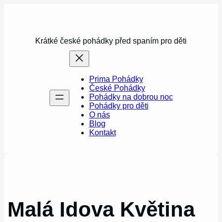
Přeskočit
na
obsah
Krátké české pohádky před spaním pro děti
Prima Pohádky
České Pohádky
Pohádky na dobrou noc
Pohádky pro děti
O nás
Blog
Kontakt
Malá Idova Květina