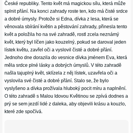
České republiky. Tento květ má magickou sílu, která může
splnit přání. Na konci zahrady roste ten, kdo má čisté srdce
a dobré úmysly. Protože si Edna, dívka z lesa, která se
věnovala sbírání květin a pěstování zahrady, přinesla tento
květ a položila ho na své zahradě, rostl zcela neznámý
květ, který byl líčen jako kouzelný, pokud se daroval jeden
lístek květu, zavřel oči a vyslovil čisté a dobré přání.
Jednoho dne dorazila do vesnice dívka jménem Eva, která
měla srdce plné lásky a dobrých úmyslů. V této zahradě
našla tajuplný květ, sklízela z něj lístek, uzavřela oči a
vyslovila své čisté a dobré přání. Stalo se, že bylo
vyslyšeno a dívka prožívala hluboký pocit míru a naplnění.
O této zahradě s Malou Idovou Květinou se zpívá dodnes a
prý se sem jezdí lidé z daleka, aby objevili krásu a kouzlo,
které zde spočívá.