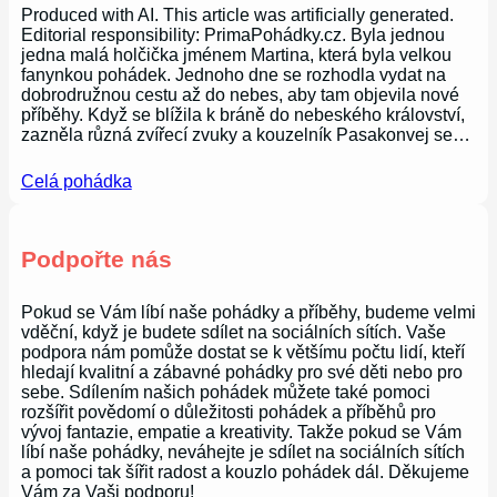
Produced with AI. This article was artificially generated.
Editorial responsibility: PrimaPohádky.cz. Byla jednou
jedna malá holčička jménem Martina, která byla velkou
fanynkou pohádek. Jednoho dne se rozhodla vydat na
dobrodružnou cestu až do nebes, aby tam objevila nové
příběhy. Když se blížila k bráně do nebeského království,
zazněla různá zvířecí zvuky a kouzelník Pasakonvej se…
Celá pohádka
Podpořte nás
Pokud se Vám líbí naše pohádky a příběhy, budeme velmi
vděční, když je budete sdílet na sociálních sítích. Vaše
podpora nám pomůže dostat se k většímu počtu lidí, kteří
hledají kvalitní a zábavné pohádky pro své děti nebo pro
sebe. Sdílením našich pohádek můžete také pomoci
rozšířit povědomí o důležitosti pohádek a příběhů pro
vývoj fantazie, empatie a kreativity. Takže pokud se Vám
líbí naše pohádky, neváhejte je sdílet na sociálních sítích
a pomoci tak šířit radost a kouzlo pohádek dál. Děkujeme
Vám za Vaši podporu!