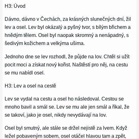
H3: Úvod
Dávno, dávno v Čechách, za krásných slunečných dní, žil
lev a osel. Lev byl okázalý a pyšný tvor, s bílým břichem a
hnědým tělem. Osel byl naopak skromný a nenápadný, s
šedivým kožichem a velkýma ušima.
Jednoho dne se lev rozhodl, že půjde na lov. Chtěl si užít
pocit moci a získat nový kořist. Naštěstí pro něj, na cestu
se mu nabídl osel.
H3: Lev a osel na cestě
Lev se vydal na cestu a osel ho následoval. Cestou se
mnoho bavil a smál se. Lev se mu ale jen smál a říkal, že
se takoví, jako je osel, nikdy nevydávají na lov.
Osel byl smutný, ale stále se držel nejistě za lvem. Když
ležel pobaveným sobem, osel otáčel hlavou tam a zpět,