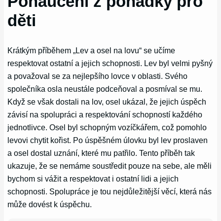
Ponaučení z pohádky pro
děti
Krátkým příběhem „Lev a osel na lovu“ se učíme
respektovat ostatní a jejich schopnosti. Lev byl velmi pyšný
a považoval se za nejlepšího lovce v oblasti. Svého
společníka osla neustále podceňoval a posmíval se mu.
Když se však dostali na lov, osel ukázal, že jejich úspěch
závisí na spolupráci a respektování schopností každého
jednotlivce. Osel byl schopným vozíčkářem, což pomohlo
levovi chytit kořist. Po úspěšném úlovku byl lev proslaven
a osel dostal uznání, které mu patřilo. Tento příběh tak
ukazuje, že se nemáme soustředit pouze na sebe, ale měli
bychom si vážit a respektovat i ostatní lidi a jejich
schopnosti. Spolupráce je tou nejdůležitější věcí, která nás
může dovést k úspěchu.