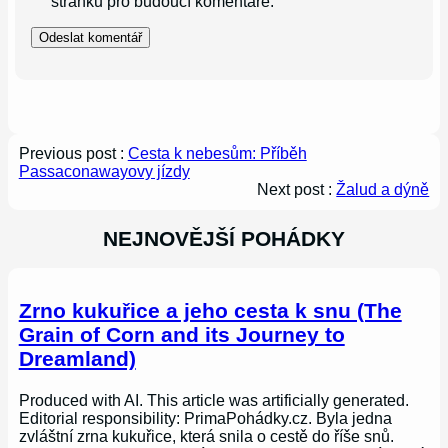
stránku pro budoucí komentáře.
Previous post :
Cesta k nebesům: Příběh
Passaconawayovy jízdy
Next post :
Žalud a dýně
NEJNOVĚJŠÍ POHÁDKY
Zrno kukuřice a jeho cesta k snu (The
Grain of Corn and its Journey to
Dreamland)
Produced with AI. This article was artificially generated.
Editorial responsibility: PrimaPohádky.cz. Byla jedna
zvláštní zrna kukuřice, která snila o cestě do říše snů.