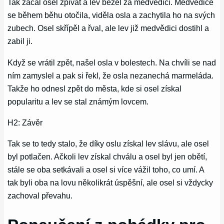
Tak začal osel zpívat a lev běžel za medvědicí. Medvědice
se během běhu otočila, viděla osla a zachytila ho na svých
zubech. Osel skřípěl a řval, ale lev již medvědici dostihl a
zabil ji.
Když se vrátil zpět, našel osla v bolestech. Na chvíli se nad
ním zamyslel a pak si řekl, že osla nezanechá marmeláda.
Takže ho odnesl zpět do města, kde si osel získal
popularitu a lev se stal známým lovcem.
H2: Závěr
Tak se to tedy stalo, že díky oslu získal lev slávu, ale osel
byl potlačen. Ačkoli lev získal chválu a osel byl jen obětí,
stále se oba setkávali a osel si více vážil toho, co umí. A
tak byli oba na lovu několikrát úspěšní, ale osel si vždycky
zachoval převahu.