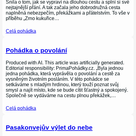
Snila o tom, jak se vypraví na dlouhou cestu a splní si své
nejtajnější přání. A tak začala jeho dobrodružná cesta
naplněná nebezpečím, překážkami a přátelstvím. To vše v
příběhu „Zrno kukuřice…
Celá pohádka
Pohádka o povolání
Produced with AI. This article was artificially generated.
Editorial responsibility: PrimaPohádky.cz. „Byla jednou
jedna pohádka, která vyprávěla o povolání a cestě za
vysněným životním posláním. V této pohádce se
setkáváme s mladým hrdinou, který touží poznat svůj
smysl a najít místo, kde se bude cítit šťastný a spokojený.
Společně se vydáváme na cestu plnou překážek,…
Celá pohádka
Pasakonvejův výlet do nebe