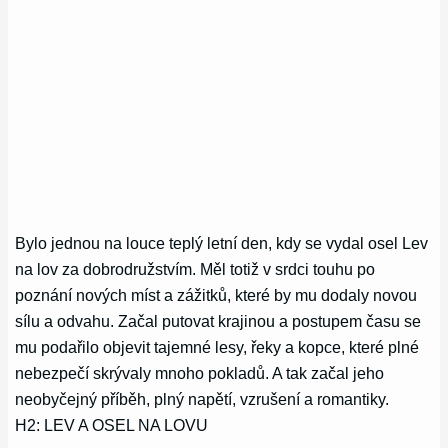
Bylo jednou na louce teplý letní den, kdy se vydal osel Lev
na lov za dobrodružstvím. Měl totiž v srdci touhu po
poznání nových míst a zážitků, které by mu dodaly novou
sílu a odvahu. Začal putovat krajinou a postupem času se
mu podařilo objevit tajemné lesy, řeky a kopce, které plné
nebezpečí skrývaly mnoho pokladů. A tak začal jeho
neobyčejný příběh, plný napětí, vzrušení a romantiky.
H2: LEV A OSEL NA LOVU