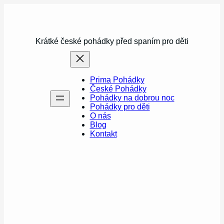
Přeskočit
na
obsah
Krátké české pohádky před spaním pro děti
Prima Pohádky
České Pohádky
Pohádky na dobrou noc
Pohádky pro děti
O nás
Blog
Kontakt