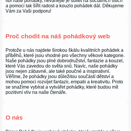
líbí naše pohádky, neváhejte je sdílet na sociálních sítích
a pomoci tak šířit radost a kouzlo pohádek dál. Děkujeme
Vám za Vaši podporu!
Proč chodit na náš pohádkový web
Protože u nás najdete širokou škálu kvalitních pohádek a
příběhů, které jsou vhodné pro všechny věkové kategorie.
Naše pohádky jsou plné dobrodružství, fantazie a kouzel,
které Vás zavedou do světa snů. Navíc, naše pohádky
jsou nejen zábavné, ale také poučné a inspirativní.
Věříme, že pohádky jsou důležitou součástí dětství a
mohou pomoci rozvíjet fantazii, empatii a kreativitu. Proto
se snažíme vybírat a vytvářet pohádky, které budou mít
pozitivní vliv na naše čtenáře.
O nás