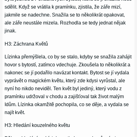
sdělit. Když se vrátila k pramínku, zjistila, že záře mizí,
jakmile se nadechne. Snažila se to několikrát opakovat,
ale záře neustále mizela. Rozhodla se tedy jednat nějak
jinak.
H3: Záchrana Květů
Lízinka přemýšlela, co by se stalo, kdyby se snažila zahájit
hovor s bytostí, zatímco vdechuje. Zkoušela to několikrát a
nakonec se jí podařilo navázat kontakt. Bytost se jí vydala
vyprávět o magickém květu, který zde kdysi vyrůstal, ale
nyní ho nikdo neviděl. Ten květ byl jediný, který vodu z
pramínku udržoval v chodu a zajišťoval tak život malým
Idům. Lízinka okamžitě pochopila, co se děje, a vydala se
najít květ.
H3: Hledání kouzelného květu