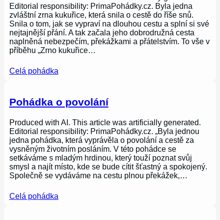
Editorial responsibility: PrimaPohádky.cz. Byla jedna
zvláštní zrna kukuřice, která snila o cestě do říše snů.
Snila o tom, jak se vypraví na dlouhou cestu a splní si své
nejtajnější přání. A tak začala jeho dobrodružná cesta
naplněná nebezpečím, překážkami a přátelstvím. To vše v
příběhu „Zrno kukuřice…
Celá pohádka
Pohádka o povolání
Produced with AI. This article was artificially generated.
Editorial responsibility: PrimaPohádky.cz. „Byla jednou
jedna pohádka, která vyprávěla o povolání a cestě za
vysněným životním posláním. V této pohádce se
setkáváme s mladým hrdinou, který touží poznat svůj
smysl a najít místo, kde se bude cítit šťastný a spokojený.
Společně se vydáváme na cestu plnou překážek,…
Celá pohádka