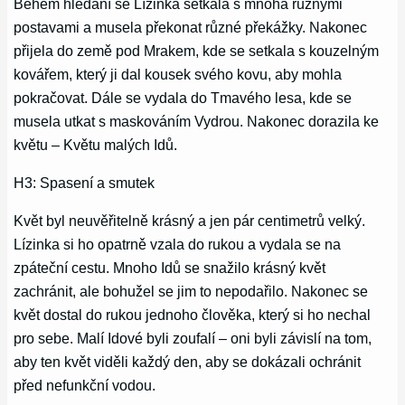
Během hledání se Lízinka setkala s mnoha různými
postavami a musela překonat různé překážky. Nakonec
přijela do země pod Mrakem, kde se setkala s kouzelným
kovářem, který ji dal kousek svého kovu, aby mohla
pokračovat. Dále se vydala do Tmavého lesa, kde se
musela utkat s maskováním Vydrou. Nakonec dorazila ke
květu – Květu malých Idů.
H3: Spasení a smutek
Květ byl neuvěřitelně krásný a jen pár centimetrů velký.
Lízinka si ho opatrně vzala do rukou a vydala se na
zpáteční cestu. Mnoho Idů se snažilo krásný květ
zachránit, ale bohužel se jim to nepodařilo. Nakonec se
květ dostal do rukou jednoho člověka, který si ho nechal
pro sebe. Malí Idové byli zoufalí – oni byli závislí na tom,
aby ten květ viděli každý den, aby se dokázali ochránit
před nefunkční vodou.