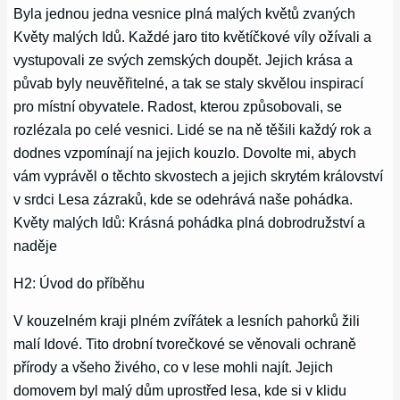
Byla jednou jedna vesnice plná malých květů zvaných
Květy malých Idů. Každé jaro tito květíčkové víly ožívali a
vystupovali ze svých zemských doupět. Jejich krása a
půvab byly neuvěřitelné, a tak se staly skvělou inspirací
pro místní obyvatele. Radost, kterou způsobovali, se
rozlézala po celé vesnici. Lidé se na ně těšili každý rok a
dodnes vzpomínají na jejich kouzlo. Dovolte mi, abych
vám vyprávěl o těchto skvostech a jejich skrytém království
v srdci Lesa zázraků, kde se odehrává naše pohádka.
Květy malých Idů: Krásná pohádka plná dobrodružství a
naděje
H2: Úvod do příběhu
V kouzelném kraji plném zvířátek a lesních pahorků žili
malí Idové. Tito drobní tvorečkové se věnovali ochraně
přírody a všeho živého, co v lese mohli najít. Jejich
domovem byl malý dům uprostřed lesa, kde si v klidu