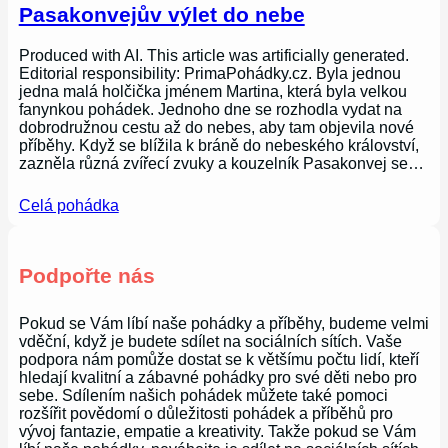
Pasakonvejův výlet do nebe
Produced with AI. This article was artificially generated.
Editorial responsibility: PrimaPohádky.cz. Byla jednou
jedna malá holčička jménem Martina, která byla velkou
fanynkou pohádek. Jednoho dne se rozhodla vydat na
dobrodružnou cestu až do nebes, aby tam objevila nové
příběhy. Když se blížila k bráně do nebeského království,
zazněla různá zvířecí zvuky a kouzelník Pasakonvej se…
Celá pohádka
Podpořte nás
Pokud se Vám líbí naše pohádky a příběhy, budeme velmi
vděční, když je budete sdílet na sociálních sítích. Vaše
podpora nám pomůže dostat se k většímu počtu lidí, kteří
hledají kvalitní a zábavné pohádky pro své děti nebo pro
sebe. Sdílením našich pohádek můžete také pomoci
rozšířit povědomí o důležitosti pohádek a příběhů pro
vývoj fantazie, empatie a kreativity. Takže pokud se Vám