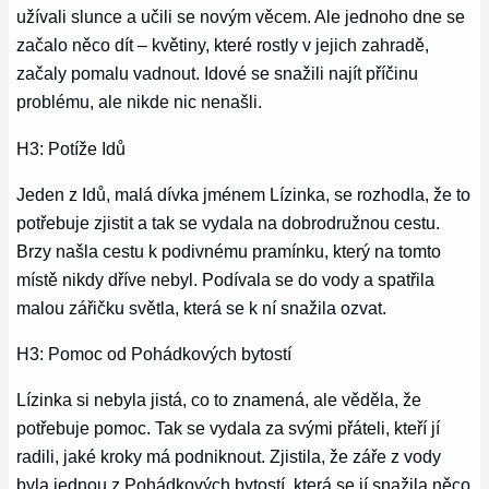
užívali slunce a učili se novým věcem. Ale jednoho dne se
začalo něco dít – květiny, které rostly v jejich zahradě,
začaly pomalu vadnout. Idové se snažili najít příčinu
problému, ale nikde nic nenašli.
H3: Potíže Idů
Jeden z Idů, malá dívka jménem Lízinka, se rozhodla, že to
potřebuje zjistit a tak se vydala na dobrodružnou cestu.
Brzy našla cestu k podivnému pramínku, který na tomto
místě nikdy dříve nebyl. Podívala se do vody a spatřila
malou zářičku světla, která se k ní snažila ozvat.
H3: Pomoc od Pohádkových bytostí
Lízinka si nebyla jistá, co to znamená, ale věděla, že
potřebuje pomoc. Tak se vydala za svými přáteli, kteří jí
radili, jaké kroky má podniknout. Zjistila, že záře z vody
byla jednou z Pohádkových bytostí, která se jí snažila něco