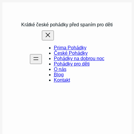
Přeskočit
na
obsah
Krátké české pohádky před spaním pro děti
Prima Pohádky
České Pohádky
Pohádky na dobrou noc
Pohádky pro děti
O nás
Blog
Kontakt