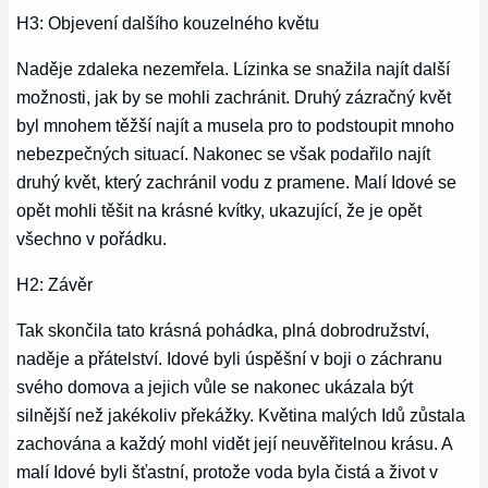
H3: Objevení dalšího kouzelného květu
Naděje zdaleka nezemřela. Lízinka se snažila najít další
možnosti, jak by se mohli zachránit. Druhý zázračný květ
byl mnohem těžší najít a musela pro to podstoupit mnoho
nebezpečných situací. Nakonec se však podařilo najít
druhý květ, který zachránil vodu z pramene. Malí Idové se
opět mohli těšit na krásné kvítky, ukazující, že je opět
všechno v pořádku.
H2: Závěr
Tak skončila tato krásná pohádka, plná dobrodružství,
naděje a přátelství. Idové byli úspěšní v boji o záchranu
svého domova a jejich vůle se nakonec ukázala být
silnější než jakékoliv překážky. Květina malých Idů zůstala
zachována a každý mohl vidět její neuvěřitelnou krásu. A
malí Idové byli šťastní, protože voda byla čistá a život v