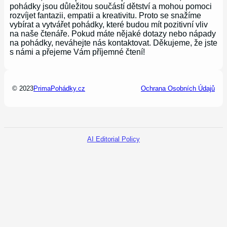
pohádky jsou důležitou součástí dětství a mohou pomoci
rozvíjet fantazii, empatii a kreativitu. Proto se snažíme
vybírat a vytvářet pohádky, které budou mít pozitivní vliv
na naše čtenáře. Pokud máte nějaké dotazy nebo nápady
na pohádky, neváhejte nás kontaktovat. Děkujeme, že jste
s námi a přejeme Vám příjemné čtení!
© 2023
PrimaPohádky.cz
Ochrana Osobních Údajů
AI Editorial Policy