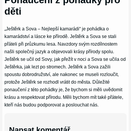
děti
„Ještěrk a Sova – Nejlepší kamarádi“ je pohádka o
kamarádství a lásce ke přírodě. Ještěrk a Sova se stali
přáteli při průzkumu lesa. Navzdory svým rozdílnostem
našli společný jazyk a objevovali krásy přírody spolu.
Ještěrk se učil od Sovy, jak přežít v noci a Sova se učila od
Ještěrka, jak lezt po stromech. Ještěrk a Sova zažili
spoustu dobrodružství, ale nakonec se museli rozloučit,
protože Ještěrk se rozhodl vrátit do města. Důležité
ponaučení z této pohádky je, že bychom si měli uvědomit
krásu a respektovat přírodu. Měli bychom mít také přátele,
kteří nás budou podporovat a poslouchat nás.
Napsat komentář