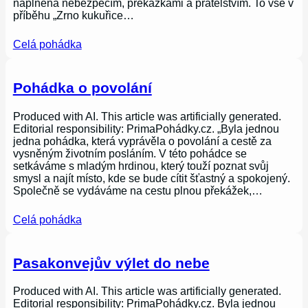
naplněná nebezpečím, překážkami a přátelstvím. To vše v
příběhu „Zrno kukuřice…
Celá pohádka
Pohádka o povolání
Produced with AI. This article was artificially generated.
Editorial responsibility: PrimaPohádky.cz. „Byla jednou
jedna pohádka, která vyprávěla o povolání a cestě za
vysněným životním posláním. V této pohádce se
setkáváme s mladým hrdinou, který touží poznat svůj
smysl a najít místo, kde se bude cítit šťastný a spokojený.
Společně se vydáváme na cestu plnou překážek,…
Celá pohádka
Pasakonvejův výlet do nebe
Produced with AI. This article was artificially generated.
Editorial responsibility: PrimaPohádky.cz. Byla jednou