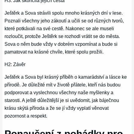
H3: Jak skončila jejich cesta
Ještěrk a Sova strávili spolu mnoho krásných dní v lese.
Poznali všechny jeho zákoutí a učili se od různých tvorů,
které potkávali na své cestě. Nakonec se ale museli
rozloučit, protože Ještěrk se rozhodl vrátit se do města.
Sova o něm bude vždy v dobrém vzpomínat a bude si
pamatovat na krásné chvíle, které spolu prožili.
H2: Závěr
Ještěrk a Sova byl krásný příběh o kamarádství a lásce ke
přírodě. Je důležité mít v životě přátele, kteří nás budou
podporovat a vyslechnou všechny naše myšlenky a
starosti. A ještě důležitější je si uvědomit, jak báječnou
krásu skýtá příroda a že se jí vždy vyplatí věnovat
pozornost a respekt.
Ponaučení z pohádky pro