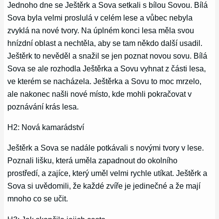
Jednoho dne se Ještěrk a Sova setkali s bílou Sovou. Bílá
Sova byla velmi proslulá v celém lese a vůbec nebyla
zvyklá na nové tvory. Na úplném konci lesa měla svou
hnízdní oblast a nechtěla, aby se tam někdo další usadil.
Ještěrk to nevěděl a snažil se jen poznat novou sovu. Bílá
Sova se ale rozhodla Ještěrka a Sovu vyhnat z části lesa,
ve kterém se nacházela. Ještěrka a Sovu to moc mrzelo,
ale nakonec našli nové místo, kde mohli pokračovat v
poznávání krás lesa.
H2: Nová kamarádství
Ještěrk a Sova se nadále potkávali s novými tvory v lese.
Poznali lišku, která uměla zapadnout do okolního
prostředí, a zajíce, který uměl velmi rychle utíkat. Ještěrk a
Sova si uvědomili, že každé zvíře je jedinečné a že mají
mnoho co se učit.