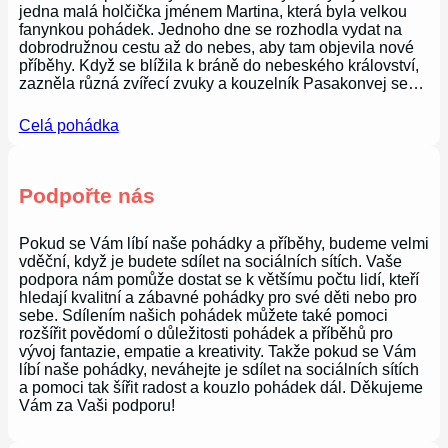
jedna malá holčička jménem Martina, která byla velkou
fanynkou pohádek. Jednoho dne se rozhodla vydat na
dobrodružnou cestu až do nebes, aby tam objevila nové
příběhy. Když se blížila k bráně do nebeského království,
zazněla různá zvířecí zvuky a kouzelník Pasakonvej se…
Celá pohádka
Podpořte nás
Pokud se Vám líbí naše pohádky a příběhy, budeme velmi
vděční, když je budete sdílet na sociálních sítích. Vaše
podpora nám pomůže dostat se k většímu počtu lidí, kteří
hledají kvalitní a zábavné pohádky pro své děti nebo pro
sebe. Sdílením našich pohádek můžete také pomoci
rozšířit povědomí o důležitosti pohádek a příběhů pro
vývoj fantazie, empatie a kreativity. Takže pokud se Vám
líbí naše pohádky, neváhejte je sdílet na sociálních sítích
a pomoci tak šířit radost a kouzlo pohádek dál. Děkujeme
Vám za Vaši podporu!