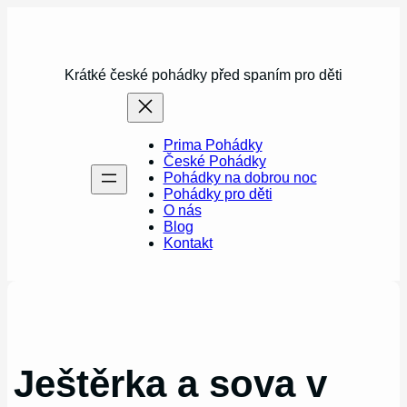
Přeskočit
na
obsah
Krátké české pohádky před spaním pro děti
Prima Pohádky
České Pohádky
Pohádky na dobrou noc
Pohádky pro děti
O nás
Blog
Kontakt
Ještěrka a sova v