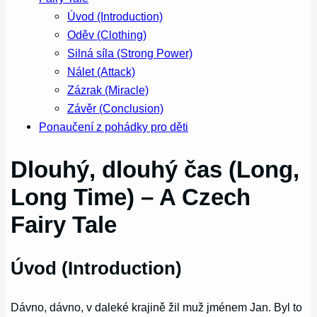
Úvod (Introduction)
Oděv (Clothing)
Silná síla (Strong Power)
Nálet (Attack)
Zázrak (Miracle)
Závěr (Conclusion)
Ponaučení z pohádky pro děti
Dlouhý, dlouhý čas (Long,
Long Time) – A Czech
Fairy Tale
Úvod (Introduction)
Dávno, dávno, v daleké krajině žil muž jménem Jan. Byl to