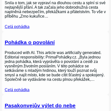
Snila o tom, jak se vypraví na dlouhou cestu a splní si své
nejtajnější přání. A tak začala jeho dobrodružná cesta
naplněná nebezpečím, překážkami a přátelstvím. To vše v
příběhu „Zrno kukuřice…
Celá pohádka
Pohádka o povolání
Produced with AI. This article was artificially generated.
Editorial responsibility: PrimaPohádky.cz. „Byla jednou
jedna pohádka, která vyprávěla o povolání a cestě za
vysněným životním posláním. V této pohádce se
setkáváme s mladým hrdinou, který touží poznat svůj
smysl a najít místo, kde se bude cítit šťastný a spokojený.
Společně se vydáváme na cestu plnou překážek,…
Celá pohádka
Pasakonvejův výlet do nebe