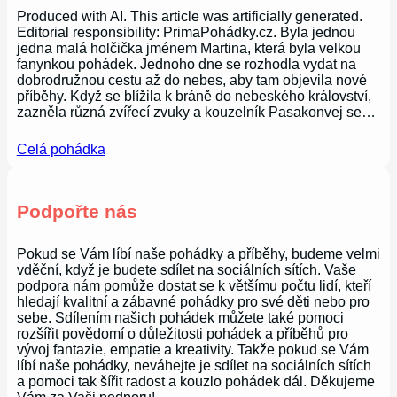
Produced with AI. This article was artificially generated.
Editorial responsibility: PrimaPohádky.cz. Byla jednou
jedna malá holčička jménem Martina, která byla velkou
fanynkou pohádek. Jednoho dne se rozhodla vydat na
dobrodružnou cestu až do nebes, aby tam objevila nové
příběhy. Když se blížila k bráně do nebeského království,
zazněla různá zvířecí zvuky a kouzelník Pasakonvej se…
Celá pohádka
Podpořte nás
Pokud se Vám líbí naše pohádky a příběhy, budeme velmi
vděční, když je budete sdílet na sociálních sítích. Vaše
podpora nám pomůže dostat se k většímu počtu lidí, kteří
hledají kvalitní a zábavné pohádky pro své děti nebo pro
sebe. Sdílením našich pohádek můžete také pomoci
rozšířit povědomí o důležitosti pohádek a příběhů pro
vývoj fantazie, empatie a kreativity. Takže pokud se Vám
líbí naše pohádky, neváhejte je sdílet na sociálních sítích
a pomoci tak šířit radost a kouzlo pohádek dál. Děkujeme