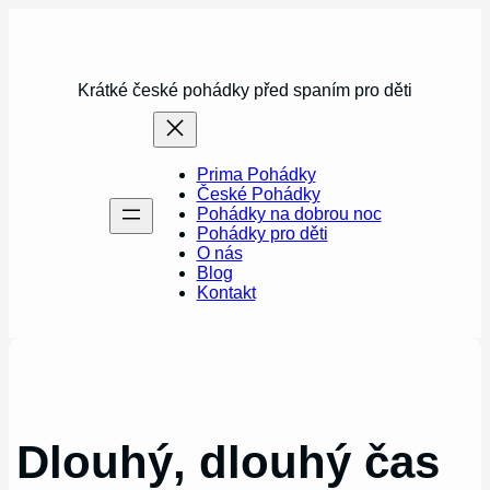
Přeskočit
na
obsah
Krátké české pohádky před spaním pro děti
Prima Pohádky
České Pohádky
Pohádky na dobrou noc
Pohádky pro děti
O nás
Blog
Kontakt
Dlouhý, dlouhý čas