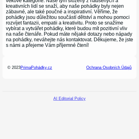
věkové kategorie. Naše tým složený z nadšených a
kreativních lidí se snaží, aby naše pohádky byly nejen
zábavné, ale také poučné a inspirativní. Věříme, že
pohádky jsou důležitou součástí dětství a mohou pomoci
rozvíjet fantazii, empatii a kreativitu. Proto se snažíme
vybírat a vytvářet pohádky, které budou mít pozitivní vliv
na naše čtenáře. Pokud máte nějaké dotazy nebo nápady
na pohádky, neváhejte nás kontaktovat. Děkujeme, že jste
s námi a přejeme Vám příjemné čtení!
© 2023
PrimaPohádky.cz
Ochrana Osobních Údajů
AI Editorial Policy