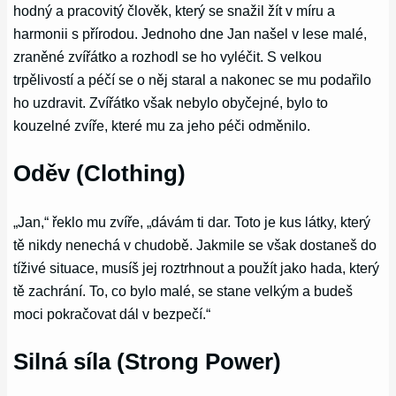
hodný a pracovitý člověk, který se snažil žít v míru a
harmonii s přírodou. Jednoho dne Jan našel v lese malé,
zraněné zvířátko a rozhodl se ho vyléčit. S velkou
trpělivostí a péčí se o něj staral a nakonec se mu podařilo
ho uzdravit. Zvířátko však nebylo obyčejné, bylo to
kouzelné zvíře, které mu za jeho péči odměnilo.
Oděv (Clothing)
„Jan,“ řeklo mu zvíře, „dávám ti dar. Toto je kus látky, který
tě nikdy nenechá v chudobě. Jakmile se však dostaneš do
tíživé situace, musíš jej roztrhnout a použít jako hada, který
tě zachrání. To, co bylo malé, se stane velkým a budeš
moci pokračovat dál v bezpečí.“
Silná síla (Strong Power)