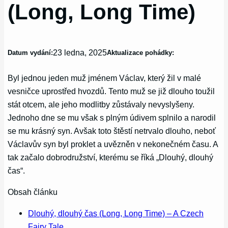
(Long, Long Time)
23 ledna, 2025
Datum vydání:
Aktualizace pohádky:
Byl jednou jeden muž jménem Václav, který žil v malé
vesničce uprostřed hvozdů. Tento muž se již dlouho toužil
stát otcem, ale jeho modlitby zůstávaly nevyslyšeny.
Jednoho dne se mu však s plným údivem splnilo a narodil
se mu krásný syn. Avšak toto štěstí netrvalo dlouho, neboť
Václavův syn byl proklet a uvězněn v nekonečném času. A
tak začalo dobrodružství, kterému se říká „Dlouhý, dlouhý
čas“.
Obsah článku
Dlouhý, dlouhý čas (Long, Long Time) – A Czech
Fairy Tale