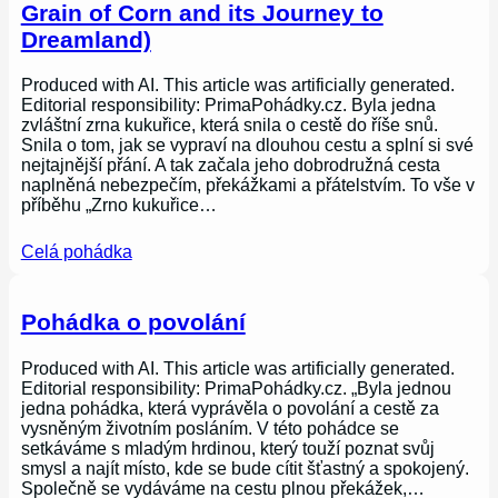
Grain of Corn and its Journey to
Dreamland)
Produced with AI. This article was artificially generated.
Editorial responsibility: PrimaPohádky.cz. Byla jedna
zvláštní zrna kukuřice, která snila o cestě do říše snů.
Snila o tom, jak se vypraví na dlouhou cestu a splní si své
nejtajnější přání. A tak začala jeho dobrodružná cesta
naplněná nebezpečím, překážkami a přátelstvím. To vše v
příběhu „Zrno kukuřice…
Celá pohádka
Pohádka o povolání
Produced with AI. This article was artificially generated.
Editorial responsibility: PrimaPohádky.cz. „Byla jednou
jedna pohádka, která vyprávěla o povolání a cestě za
vysněným životním posláním. V této pohádce se
setkáváme s mladým hrdinou, který touží poznat svůj
smysl a najít místo, kde se bude cítit šťastný a spokojený.
Společně se vydáváme na cestu plnou překážek,…