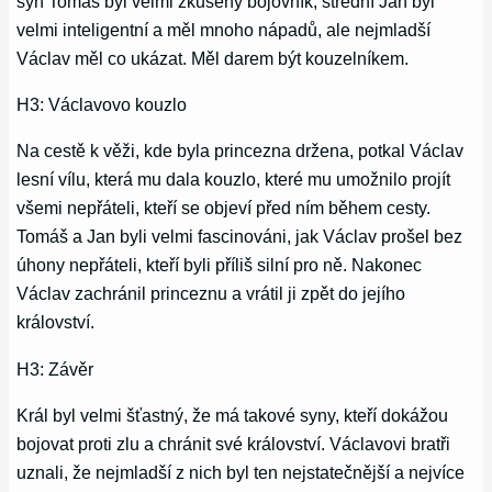
syn Tomáš byl velmi zkušený bojovník, střední Jan byl
velmi inteligentní a měl mnoho nápadů, ale nejmladší
Václav měl co ukázat. Měl darem být kouzelníkem.
H3: Václavovo kouzlo
Na cestě k věži, kde byla princezna držena, potkal Václav
lesní vílu, která mu dala kouzlo, které mu umožnilo projít
všemi nepřáteli, kteří se objeví před ním během cesty.
Tomáš a Jan byli velmi fascinováni, jak Václav prošel bez
úhony nepřáteli, kteří byli příliš silní pro ně. Nakonec
Václav zachránil princeznu a vrátil ji zpět do jejího
království.
H3: Závěr
Král byl velmi šťastný, že má takové syny, kteří dokážou
bojovat proti zlu a chránit své království. Václavovi bratři
uznali, že nejmladší z nich byl ten nejstatečnější a nejvíce