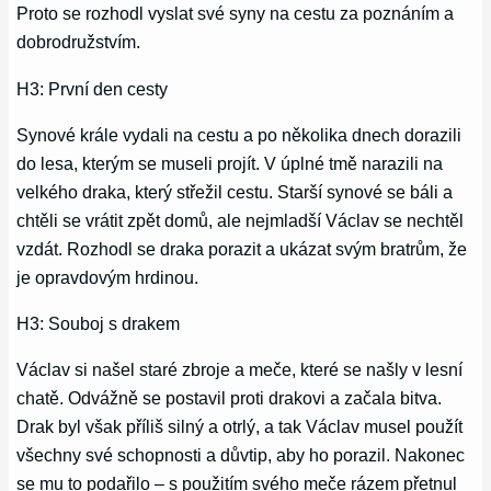
Proto se rozhodl vyslat své syny na cestu za poznáním a
dobrodružstvím.
H3: První den cesty
Synové krále vydali na cestu a po několika dnech dorazili
do lesa, kterým se museli projít. V úplné tmě narazili na
velkého draka, který střežil cestu. Starší synové se báli a
chtěli se vrátit zpět domů, ale nejmladší Václav se nechtěl
vzdát. Rozhodl se draka porazit a ukázat svým bratrům, že
je opravdovým hrdinou.
H3: Souboj s drakem
Václav si našel staré zbroje a meče, které se našly v lesní
chatě. Odvážně se postavil proti drakovi a začala bitva.
Drak byl však příliš silný a otrlý, a tak Václav musel použít
všechny své schopnosti a důvtip, aby ho porazil. Nakonec
se mu to podařilo – s použitím svého meče rázem přetnul