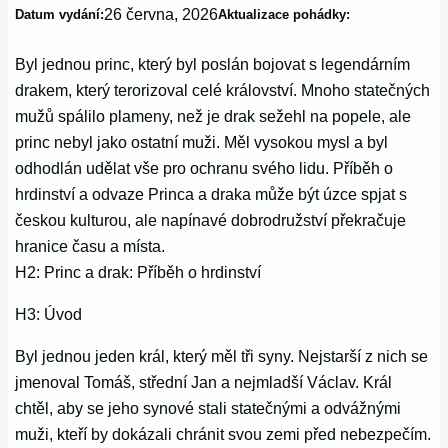
26 června, 2026
Datum vydání:
Aktualizace pohádky:
Byl jednou princ, který byl poslán bojovat s legendárním
drakem, který terorizoval celé království. Mnoho statečných
mužů spálilo plameny, než je drak sežehl na popele, ale
princ nebyl jako ostatní muži. Měl vysokou mysl a byl
odhodlán udělat vše pro ochranu svého lidu. Příběh o
hrdinství a odvaze Princa a draka může být úzce spjat s
českou kulturou, ale napínavé dobrodružství překračuje
hranice času a místa.
H2: Princ a drak: Příběh o hrdinství
H3: Úvod
Byl jednou jeden král, který měl tři syny. Nejstarší z nich se
jmenoval Tomáš, střední Jan a nejmladší Václav. Král
chtěl, aby se jeho synové stali statečnými a odvážnými
muži, kteří by dokázali chránit svou zemi před nebezpečím.