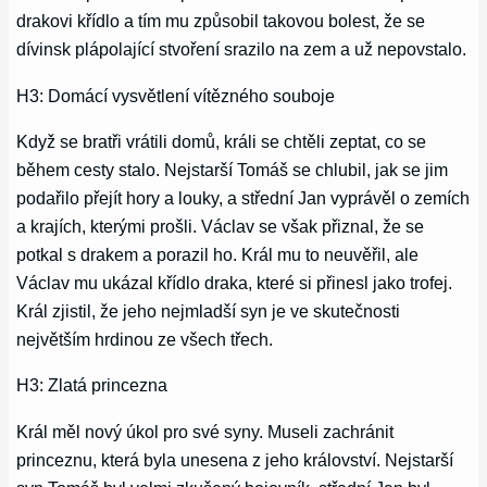
drakovi křídlo a tím mu způsobil takovou bolest, že se
dívinsk plápolající stvoření srazilo na zem a už nepovstalo.
H3: Domácí vysvětlení vítězného souboje
Když se bratři vrátili domů, králi se chtěli zeptat, co se
během cesty stalo. Nejstarší Tomáš se chlubil, jak se jim
podařilo přejít hory a louky, a střední Jan vyprávěl o zemích
a krajích, kterými prošli. Václav se však přiznal, že se
potkal s drakem a porazil ho. Král mu to neuvěřil, ale
Václav mu ukázal křídlo draka, které si přinesl jako trofej.
Král zjistil, že jeho nejmladší syn je ve skutečnosti
největším hrdinou ze všech třech.
H3: Zlatá princezna
Král měl nový úkol pro své syny. Museli zachránit
princeznu, která byla unesena z jeho království. Nejstarší