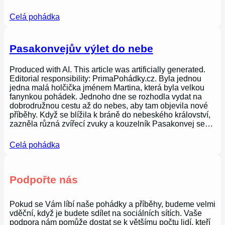
Celá pohádka
Pasakonvejův výlet do nebe
Produced with AI. This article was artificially generated.
Editorial responsibility: PrimaPohádky.cz. Byla jednou
jedna malá holčička jménem Martina, která byla velkou
fanynkou pohádek. Jednoho dne se rozhodla vydat na
dobrodružnou cestu až do nebes, aby tam objevila nové
příběhy. Když se blížila k bráně do nebeského království,
zazněla různá zvířecí zvuky a kouzelník Pasakonvej se…
Celá pohádka
Podpořte nás
Pokud se Vám líbí naše pohádky a příběhy, budeme velmi
vděční, když je budete sdílet na sociálních sítích. Vaše
podpora nám pomůže dostat se k většímu počtu lidí, kteří