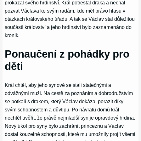
prokazal svého hrdinství. Král potrestal draka a nechal
pozvat Václava ke svým radám, kde měl právo hlasu v
otázkách královského úřadu. A tak se Václav stal důležitou
součástí království a jeho hrdinství bylo zaznamenáno do
kronik.
Ponaučení z pohádky pro
děti
Král chtěl, aby jeho synové se stali statečnými a
odvážnými muži. Na cestě za poznáním a dobrodružstvím
se potkali s drakem, který Václav dokázal porazit díky
svým schopnostem a důvtipu. Po návratu domů král
nechtěl uvěřit, že právě nejmladší syn je opravdový hrdina.
Nový úkol pro syny bylo zachránit princeznu a Václav
dostal kouzelné schopnosti, které mu umožnily projít všemi