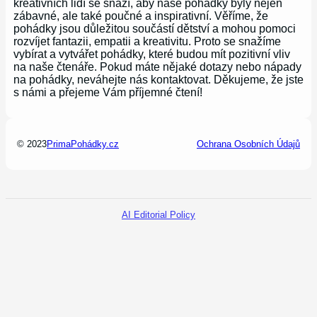
kreativních lidí se snaží, aby naše pohádky byly nejen
zábavné, ale také poučné a inspirativní. Věříme, že
pohádky jsou důležitou součástí dětství a mohou pomoci
rozvíjet fantazii, empatii a kreativitu. Proto se snažíme
vybírat a vytvářet pohádky, které budou mít pozitivní vliv
na naše čtenáře. Pokud máte nějaké dotazy nebo nápady
na pohádky, neváhejte nás kontaktovat. Děkujeme, že jste
s námi a přejeme Vám příjemné čtení!
© 2023
PrimaPohádky.cz
Ochrana Osobních Údajů
AI Editorial Policy