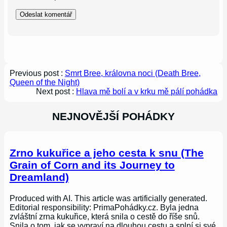
Previous post :
Smrt Bree, královna noci (Death Bree,
Queen of the Night)
Next post :
Hlava mě bolí a v krku mě pálí pohádka
NEJNOVĚJŠÍ POHÁDKY
Zrno kukuřice a jeho cesta k snu (The
Grain of Corn and its Journey to
Dreamland)
Produced with AI. This article was artificially generated.
Editorial responsibility: PrimaPohádky.cz. Byla jedna
zvláštní zrna kukuřice, která snila o cestě do říše snů.
Snila o tom, jak se vypraví na dlouhou cestu a splní si své