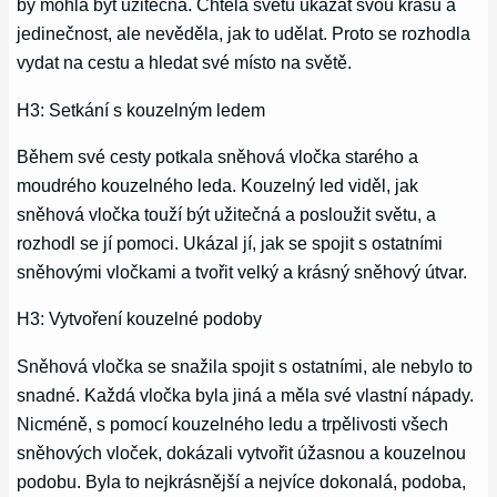
by mohla být užitečná. Chtěla světu ukázat svou krásu a
jedinečnost, ale nevěděla, jak to udělat. Proto se rozhodla
vydat na cestu a hledat své místo na světě.
H3: Setkání s kouzelným ledem
Během své cesty potkala sněhová vločka starého a
moudrého kouzelného leda. Kouzelný led viděl, jak
sněhová vločka touží být užitečná a posloužit světu, a
rozhodl se jí pomoci. Ukázal jí, jak se spojit s ostatními
sněhovými vločkami a tvořit velký a krásný sněhový útvar.
H3: Vytvoření kouzelné podoby
Sněhová vločka se snažila spojit s ostatními, ale nebylo to
snadné. Každá vločka byla jiná a měla své vlastní nápady.
Nicméně, s pomocí kouzelného ledu a trpělivosti všech
sněhových vloček, dokázali vytvořit úžasnou a kouzelnou
podobu. Byla to nejkrásnější a nejvíce dokonalá, podoba,