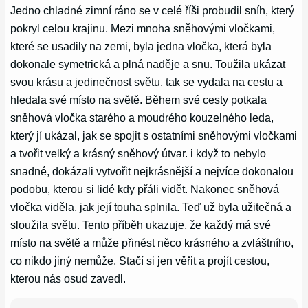
Jedno chladné zimní ráno se v celé říši probudil sníh, který
pokryl celou krajinu. Mezi mnoha sněhovými vločkami,
které se usadily na zemi, byla jedna vločka, která byla
dokonale symetrická a plná naděje a snu. Toužila ukázat
svou krásu a jedinečnost světu, tak se vydala na cestu a
hledala své místo na světě. Během své cesty potkala
sněhová vločka starého a moudrého kouzelného leda,
který jí ukázal, jak se spojit s ostatními sněhovými vločkami
a tvořit velký a krásný sněhový útvar. i když to nebylo
snadné, dokázali vytvořit nejkrásnější a nejvíce dokonalou
podobu, kterou si lidé kdy přáli vidět. Nakonec sněhová
vločka viděla, jak její touha splnila. Teď už byla užitečná a
sloužila světu. Tento příběh ukazuje, že každý má své
místo na světě a může přinést něco krásného a zvláštního,
co nikdo jiný nemůže. Stačí si jen věřit a projít cestou,
kterou nás osud zavedl.