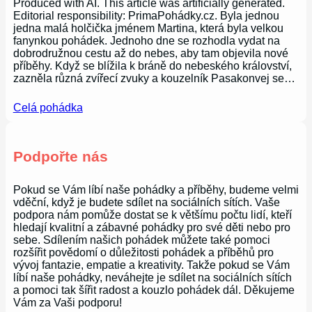
Produced with AI. This article was artificially generated.
Editorial responsibility: PrimaPohádky.cz. Byla jednou
jedna malá holčička jménem Martina, která byla velkou
fanynkou pohádek. Jednoho dne se rozhodla vydat na
dobrodružnou cestu až do nebes, aby tam objevila nové
příběhy. Když se blížila k bráně do nebeského království,
zazněla různá zvířecí zvuky a kouzelník Pasakonvej se…
Celá pohádka
Podpořte nás
Pokud se Vám líbí naše pohádky a příběhy, budeme velmi
vděční, když je budete sdílet na sociálních sítích. Vaše
podpora nám pomůže dostat se k většímu počtu lidí, kteří
hledají kvalitní a zábavné pohádky pro své děti nebo pro
sebe. Sdílením našich pohádek můžete také pomoci
rozšířit povědomí o důležitosti pohádek a příběhů pro
vývoj fantazie, empatie a kreativity. Takže pokud se Vám
líbí naše pohádky, neváhejte je sdílet na sociálních sítích
a pomoci tak šířit radost a kouzlo pohádek dál. Děkujeme
Vám za Vaši podporu!