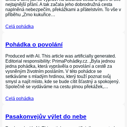
nejtajnější přání. A tak začala jeho dobrodružná cesta
naplněná nebezpečím, překážkami a přátelstvím. To vše v
příběhu „Zrno kukuřice…
Celá pohádka
Pohádka o povolání
Produced with AI. This article was artificially generated.
Editorial responsibility: PrimaPohádky.cz. „Byla jednou
jedna pohádka, která vyprávěla o povolání a cestě za
vysněným životním posláním. V této pohádce se
setkáváme s mladým hrdinou, který touží poznat svůj
smysl a najít místo, kde se bude cítit šťastný a spokojený.
Společně se vydáváme na cestu plnou překážek,…
Celá pohádka
Pasakonvejův výlet do nebe