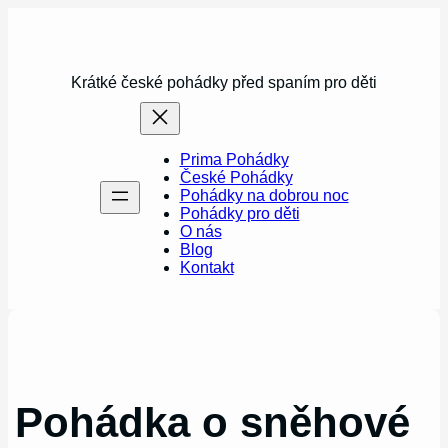
Přeskočit
na
obsah
Krátké české pohádky před spaním pro děti
Prima Pohádky
České Pohádky
Pohádky na dobrou noc
Pohádky pro děti
O nás
Blog
Kontakt
Pohádka o sněhové