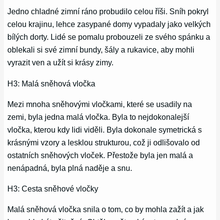
Jedno chladné zimní ráno probudilo celou říši. Sníh pokryl
celou krajinu, lehce zasypané domy vypadaly jako velkých
bílých dorty. Lidé se pomalu probouzeli ze svého spánku a
oblekali si své zimní bundy, šály a rukavice, aby mohli
vyrazit ven a užít si krásy zimy.
H3: Malá sněhová vločka
Mezi mnoha sněhovými vločkami, které se usadily na
zemi, byla jedna malá vločka. Byla to nejdokonalejší
vločka, kterou kdy lidi viděli. Byla dokonale symetrická s
krásnými vzory a lesklou strukturou, což ji odlišovalo od
ostatních sněhových vloček. Přestože byla jen malá a
nenápadná, byla plná naděje a snu.
H3: Cesta sněhové vločky
Malá sněhová vločka snila o tom, co by mohla zažít a jak