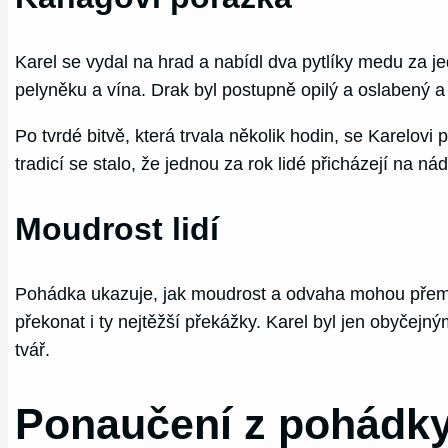
Karel se vydal na hrad a nabídl dva pytlíky medu za je
pelyněku a vína. Drak byl postupně opilý a oslabený a 
Po tvrdé bitvě, která trvala několik hodin, se Karelovi
tradicí se stalo, že jednou za rok lidé přicházejí na 
Moudrost lidí
Pohádka ukazuje, jak moudrost a odvaha mohou přemo
překonat i ty nejtěžší překážky. Karel byl jen obyčejný
tvář.
Ponaučení z pohádky