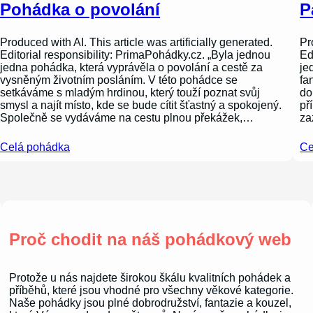
Pohádka o povolání
P
Produced with AI. This article was artificially generated.
Pr
Editorial responsibility: PrimaPohádky.cz. „Byla jednou
Ed
jedna pohádka, která vyprávěla o povolání a cestě za
je
vysněným životním posláním. V této pohádce se
fa
setkáváme s mladým hrdinou, který touží poznat svůj
do
smysl a najít místo, kde se bude cítit šťastný a spokojený.
př
Společně se vydáváme na cestu plnou překážek,…
za
Celá pohádka
Ce
Proč chodit na náš pohádkový web
Protože u nás najdete širokou škálu kvalitních pohádek a
příběhů, které jsou vhodné pro všechny věkové kategorie.
Naše pohádky jsou plné dobrodružství, fantazie a kouzel,