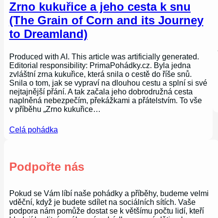
Zrno kukuřice a jeho cesta k snu
(The Grain of Corn and its Journey
to Dreamland)
Produced with AI. This article was artificially generated.
Editorial responsibility: PrimaPohádky.cz. Byla jedna
zvláštní zrna kukuřice, která snila o cestě do říše snů.
Snila o tom, jak se vypraví na dlouhou cestu a splní si své
nejtajnější přání. A tak začala jeho dobrodružná cesta
naplněná nebezpečím, překážkami a přátelstvím. To vše
v příběhu „Zrno kukuřice…
Celá pohádka
Podpořte nás
Pokud se Vám líbí naše pohádky a příběhy, budeme velmi
vděční, když je budete sdílet na sociálních sítích. Vaše
podpora nám pomůže dostat se k většímu počtu lidí, kteří