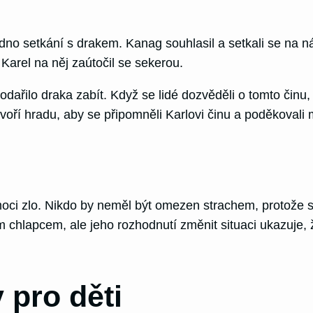
dno setkání s drakem. Kanag souhlasil a setkali se na ná
Karel na něj zaútočil se sekerou.
 podařilo draka zabít. Když se lidé dozvěděli o tomto činu
nádvoří hradu, aby se připomněli Karlovi činu a poděkova
ci zlo. Nikdo by neměl být omezen strachem, protože s
m chlapcem, ale jeho rozhodnutí změnit situaci ukazuje, ž
 pro děti