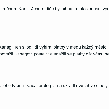
 jménem Karel. Jeho rodiče byli chudí a tak si musel vyděl
Kanag. Ten si od lidí vybíral platby v medu každý měsíc.
 neodvážil Kanagovi postavit a snažili se platby dát včas, 
eho tyranií. Načal proto plán a ukradl dvě lahve s pelyn