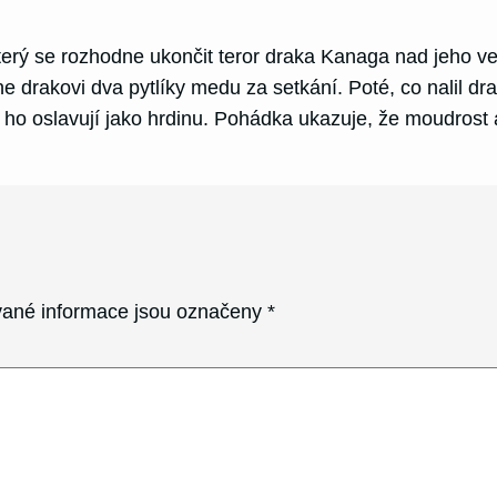
rý se rozhodne ukončit teror draka Kanaga nad jeho ves
 drakovi dva pytlíky medu za setkání. Poté, co nalil drak
dé ho oslavují jako hrdinu. Pohádka ukazuje, že moudros
ané informace jsou označeny
*