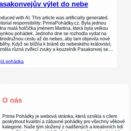
asakonvejův výlet do nebe
oduced with AI. This article was artificially generated.
itorial responsibility: PrimaPohádky.cz. Byla jednou
dna malá holčička jménem Martina, která byla velkou
nynkou pohádek. Jednoho dne se rozhodla vydat na
brodružnou cestu až do nebes, aby tam objevila nové
íběhy. Když se blížila k bráně do nebeského království,
zněla různá zvířecí zvuky a kouzelník Pasakonvej se…
lá pohádka
O nás
Prima Pohádky je webová stránka, která vznikla s cílem
poskytnout kvalitní a zábavné pohádky pro všechny věkové
kategorie. Naše tým složený z nadšených a kreativních lidí