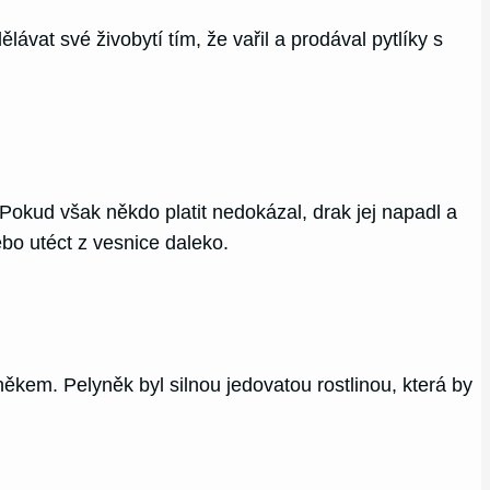
ávat své živobytí tím, že vařil a prodával pytlíky s
 Pokud však někdo platit nedokázal, drak jej napadl a
nebo utéct z vesnice daleko.
ěkem. Pelyněk byl silnou jedovatou rostlinou, která by