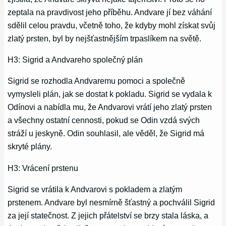
zeptala na pravdivost jeho příběhu. Andvare jí bez váhání
sdělil celou pravdu, včetně toho, že kdyby mohl získat svůj
zlatý prsten, byl by nejšťastnějším trpaslíkem na světě.
H3: Sigrid a Andvareho společný plán
Sigrid se rozhodla Andvaremu pomoci a společně
vymysleli plán, jak se dostat k pokladu. Sigrid se vydala k
Odínovi a nabídla mu, že Andvarovi vrátí jeho zlatý prsten
a všechny ostatní cennosti, pokud se Odin vzdá svých
stráží u jeskyně. Odin souhlasil, ale věděl, že Sigrid má
skryté plány.
H3: Vrácení prstenu
Sigrid se vrátila k Andvarovi s pokladem a zlatým
prstenem. Andvare byl nesmírně šťastný a pochválil Sigrid
za její statečnost. Z jejich přátelství se brzy stala láska, a