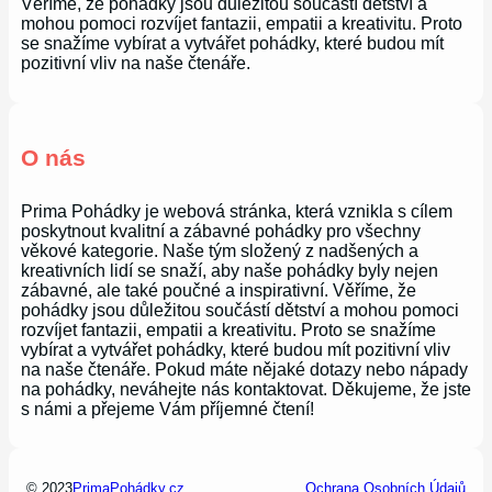
Věříme, že pohádky jsou důležitou součástí dětství a
mohou pomoci rozvíjet fantazii, empatii a kreativitu. Proto
se snažíme vybírat a vytvářet pohádky, které budou mít
pozitivní vliv na naše čtenáře.
O nás
Prima Pohádky je webová stránka, která vznikla s cílem
poskytnout kvalitní a zábavné pohádky pro všechny
věkové kategorie. Naše tým složený z nadšených a
kreativních lidí se snaží, aby naše pohádky byly nejen
zábavné, ale také poučné a inspirativní. Věříme, že
pohádky jsou důležitou součástí dětství a mohou pomoci
rozvíjet fantazii, empatii a kreativitu. Proto se snažíme
vybírat a vytvářet pohádky, které budou mít pozitivní vliv
na naše čtenáře. Pokud máte nějaké dotazy nebo nápady
na pohádky, neváhejte nás kontaktovat. Děkujeme, že jste
s námi a přejeme Vám příjemné čtení!
© 2023
PrimaPohádky.cz
Ochrana Osobních Údajů