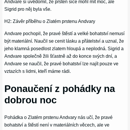
Andvare si uvědomil, že prsten sice mohl mít moc, ale
Sigrid pro něj byla vše.
H2: Závěr příběhu o Zlatém prstenu Andvary
Andvare pochopil, že pravé štěstí a velké bohatství nemusí
být materiální. Naučil se cenit lásku a přátelství a uznal, že
jeho klamná posedlost zlatem hloupá a neplodná. Sigrid a
Andvare společně žili šťastně až do konce svých dní, a
Andvare se naučil, že pravé bohatství lze najít pouze ve
vztazích s lidmi, kteří máme rádi.
Ponaučení z pohádky na
dobrou noc
Pohádka o Zlatém prstenu Andvary nás učí, že pravé
bohatství a štěstí není v materiálních věcech, ale ve