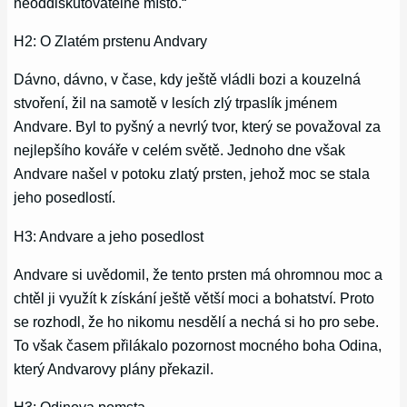
neoddiskutovatelné místo.“
H2: O Zlatém prstenu Andvary
Dávno, dávno, v čase, kdy ještě vládli bozi a kouzelná
stvoření, žil na samotě v lesích zlý trpaslík jménem
Andvare. Byl to pyšný a nevrlý tvor, který se považoval za
nejlepšího kováře v celém světě. Jednoho dne však
Andvare našel v potoku zlatý prsten, jehož moc se stala
jeho posedlostí.
H3: Andvare a jeho posedlost
Andvare si uvědomil, že tento prsten má ohromnou moc a
chtěl ji využít k získání ještě větší moci a bohatství. Proto
se rozhodl, že ho nikomu nesdělí a nechá si ho pro sebe.
To však časem přilákalo pozornost mocného boha Odina,
který Andvarovy plány překazil.