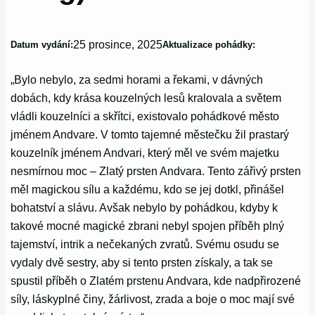
25 prosince, 2025
Datum vydání:
Aktualizace pohádky:
„Bylo nebylo, za sedmi horami a řekami, v dávných
dobách, kdy krása kouzelných lesů kralovala a světem
vládli kouzelníci a skřítci, existovalo pohádkové město
jménem Andvare. V tomto tajemné městečku žil prastarý
kouzelník jménem Andvari, který měl ve svém majetku
nesmírnou moc – Zlatý prsten Andvara. Tento zářivý prsten
měl magickou sílu a každému, kdo se jej dotkl, přinášel
bohatství a slávu. Avšak nebylo by pohádkou, kdyby k
takové mocné magické zbrani nebyl spojen příběh plný
tajemství, intrik a nečekaných zvratů. Svému osudu se
vydaly dvě sestry, aby si tento prsten získaly, a tak se
spustil příběh o Zlatém prstenu Andvara, kde nadpřirozené
síly, láskyplné činy, žárlivost, zrada a boje o moc mají své