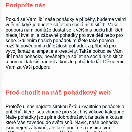
Podpořte nás
Pokud se Vám líbí naše pohádky a příběhy, budeme velmi
vděční, když je budete sdílet na sociálních sítích. Vaše
podpora nám pomůže dostat se k většímu počtu lidí, kteří
hledají kvalitní a zábavné pohádky pro své děti nebo pro
sebe. Sdílením našich pohádek můžete také pomoci
rozšířit povědomí o důležitosti pohádek a příběhů pro
vývoj fantazie, empatie a kreativity. Takže pokud se Vám
líbí naše pohádky, neváhejte je sdílet na sociálních sítích
a pomoci tak šířit radost a kouzlo pohádek dál. Děkujeme
Vám za Vaši podporu!
Proč chodit na náš pohádkový web
Protože u nás najdete širokou škálu kvalitních pohádek a
příběhů, které jsou vhodné pro všechny věkové kategorie.
Naše pohádky jsou plné dobrodružství, fantazie a kouzel,
které Vás zavedou do světa snů. Navíc, naše pohádky
jsou nejen zábavné, ale také poučné a inspirativní.