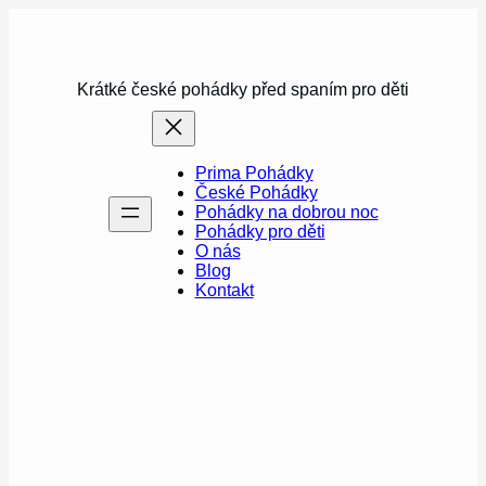
Přeskočit
na
obsah
Krátké české pohádky před spaním pro děti
Prima Pohádky
České Pohádky
Pohádky na dobrou noc
Pohádky pro děti
O nás
Blog
Kontakt