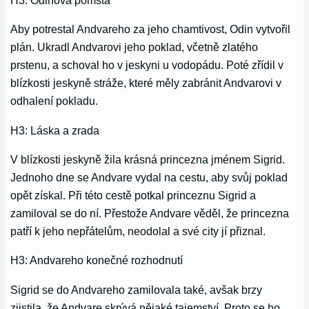
H3: Odinova pomsta
Aby potrestal Andvareho za jeho chamtivost, Odin vytvořil
plán. Ukradl Andvarovi jeho poklad, včetně zlatého
prstenu, a schoval ho v jeskyni u vodopádu. Poté zřídil v
blízkosti jeskyně stráže, které měly zabránit Andvarovi v
odhalení pokladu.
H3: Láska a zrada
V blízkosti jeskyně žila krásná princezna jménem Sigrid.
Jednoho dne se Andvare vydal na cestu, aby svůj poklad
opět získal. Při této cestě potkal princeznu Sigrid a
zamiloval se do ní. Přestože Andvare věděl, že princezna
patří k jeho nepřátelům, neodolal a své city jí přiznal.
H3: Andvareho konečné rozhodnutí
Sigrid se do Andvareho zamilovala také, avšak brzy
zjistila, že Andvare skrývá nějaké tajemství. Proto se ho