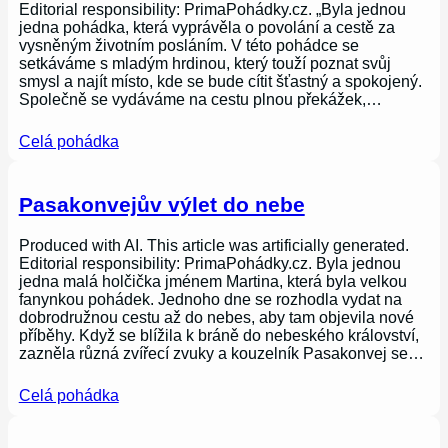
Editorial responsibility: PrimaPohádky.cz. „Byla jednou
jedna pohádka, která vyprávěla o povolání a cestě za
vysněným životním posláním. V této pohádce se
setkáváme s mladým hrdinou, který touží poznat svůj
smysl a najít místo, kde se bude cítit šťastný a spokojený.
Společně se vydáváme na cestu plnou překážek,…
Celá pohádka
Pasakonvejův výlet do nebe
Produced with AI. This article was artificially generated.
Editorial responsibility: PrimaPohádky.cz. Byla jednou
jedna malá holčička jménem Martina, která byla velkou
fanynkou pohádek. Jednoho dne se rozhodla vydat na
dobrodružnou cestu až do nebes, aby tam objevila nové
příběhy. Když se blížila k bráně do nebeského království,
zazněla různá zvířecí zvuky a kouzelník Pasakonvej se…
Celá pohádka