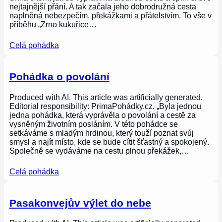
nejtajnější přání. A tak začala jeho dobrodružná cesta
naplněná nebezpečím, překážkami a přátelstvím. To vše v
příběhu „Zrno kukuřice…
Celá pohádka
Pohádka o povolání
Produced with AI. This article was artificially generated.
Editorial responsibility: PrimaPohádky.cz. „Byla jednou
jedna pohádka, která vyprávěla o povolání a cestě za
vysněným životním posláním. V této pohádce se
setkáváme s mladým hrdinou, který touží poznat svůj
smysl a najít místo, kde se bude cítit šťastný a spokojený.
Společně se vydáváme na cestu plnou překážek,…
Celá pohádka
Pasakonvejův výlet do nebe