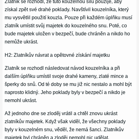
Zlatník se rozhodl, že tuto kouzelnou sílu použije, aby
získal zpět své drahé poklady. Navštívil kouzelníka, který
mu vysvětlil použití kouzla. Pouze při každém úplňku musí
zlatník umístit svůj majetek do kouzelného snu. Poté, co
bude majetek uložen v bezpečí, bude chráněn a nikdo ho
nemůže ukrást.
H2: Zlatníkův návrat a opětovné získání majetku
Zlatník se rozhodl následovat návod kouzelníka a při
dalším úplňku umístil svoje drahé kameny, zlaté mince a
šperky do snů. Od té doby se mu již nic nestalo a mohl být
naprosto klidný. Jeho poklady byly v bezpečí a nikdo je
nemohl ukrást.
Až jednoho dne se zloděj vrátil a chtěl znovu ukrást
zlatníkův majetek. Když však viděl, že všechny poklady
byly v kouzelném snu, věděl, že nemá šanci. Zlatníkův
majetek byl chráněn a zloděj nemohl nic udělat.