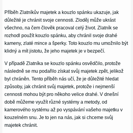
Příběh Zlatníkův majetek a kouzlo spánku ukazuje, jak
důležité je chránit svoje cennosti. Zloděj může ukrást
všechno, na čem člověk pracoval celý život. Zlatník se
rozhodl použít kouzlo spánku, aby chránil svoje drahé
kameny, zlaté mince a šperky. Toto kouzlo mu umožnilo být
klidný a mít jistotu, že jeho majetek je v bezpečí.
V případě Zlatníka se kouzlo spánku osvědčilo, protože
následně se mu podařilo získat svůj majetek zpět, jelikož
byl chráněn. Tento příběh nás učí, že je důležité hledat
způsoby, jak chránit svůj majetek, protože i nejmenší
cennosti mohou být pro někoho velice drahé. V dnešní
době můžeme využít různé systémy a metody, od
kamerového systému až po vyspávání vašeho majetku v
kouzelném snu. Je to jen na nás, jak si chceme svůj
majetek chránit.