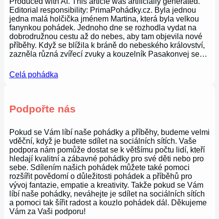
Produced with AI. This article was artificially generated.
Editorial responsibility: PrimaPohádky.cz. Byla jednou
jedna malá holčička jménem Martina, která byla velkou
fanynkou pohádek. Jednoho dne se rozhodla vydat na
dobrodružnou cestu až do nebes, aby tam objevila nové
příběhy. Když se blížila k bráně do nebeského království,
zazněla různá zvířecí zvuky a kouzelník Pasakonvej se…
Celá pohádka
Podpořte nás
Pokud se Vám líbí naše pohádky a příběhy, budeme velmi
vděční, když je budete sdílet na sociálních sítích. Vaše
podpora nám pomůže dostat se k většímu počtu lidí, kteří
hledají kvalitní a zábavné pohádky pro své děti nebo pro
sebe. Sdílením našich pohádek můžete také pomoci
rozšířit povědomí o důležitosti pohádek a příběhů pro
vývoj fantazie, empatie a kreativity. Takže pokud se Vám
líbí naše pohádky, neváhejte je sdílet na sociálních sítích
a pomoci tak šířit radost a kouzlo pohádek dál. Děkujeme
Vám za Vaši podporu!