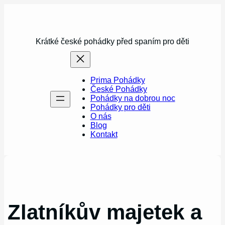
Přeskočit
na
obsah
Krátké české pohádky před spaním pro děti
Prima Pohádky
České Pohádky
Pohádky na dobrou noc
Pohádky pro děti
O nás
Blog
Kontakt
Zlatníkův majetek a