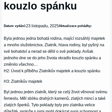
kouzlo spánku
23 listopadu, 2025
Datum vydání:
Aktualizace pohádky:
Byla jednou jedna bohatá rodina, mající rozsáhlý majetek
a mnoho služebnictva. Zlatník, hlava rodiny, byl pyšný na
své bohatství a nerad se dělil o své poklady. Avšak
jednoho dne se do jeho života vkradlo kouzlo spánku a
změnilo všechno…
H2: Úvod k příběhu Zlatníkův majetek a kouzlo spánku
H3: Zlatníkův majetek
Byl jednou jeden zlatník, který se celý život věnoval svému
řemeslu. Měl sbírku drahých kamenů, zlatých mincí a také
zlatých šperků. Tyto poklady byly pro zlatníka velice
důležité, protože s nimi mohl dokázat svoji schopnost a