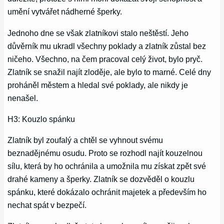
umění vytvářet nádherné šperky.
Jednoho dne se však zlatníkovi stalo neštěstí. Jeho
důvěrník mu ukradl všechny poklady a zlatník zůstal bez
ničeho. Všechno, na čem pracoval celý život, bylo pryč.
Zlatník se snažil najít zloděje, ale bylo to marné. Celé dny
proháněl městem a hledal své poklady, ale nikdy je
nenašel.
H3: Kouzlo spánku
Zlatník byl zoufalý a chtěl se vyhnout svému
beznadějnému osudu. Proto se rozhodl najít kouzelnou
sílu, která by ho ochránila a umožnila mu získat zpět své
drahé kameny a šperky. Zlatník se dozvěděl o kouzlu
spánku, které dokázalo ochránit majetek a především ho
nechat spát v bezpečí.