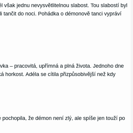
l však jednu nevysvětlitelnou slabost. Tou slabostí byl
li tančit do noci. Pohádka o démonově tanci vypráví
vka – pracovitá, upřímná a plná života. Jednoho dne
 horkost. Adéla se cítila přizpůsobivější než kdy
 pochopila, že démon není zlý, ale spíše jen touží po