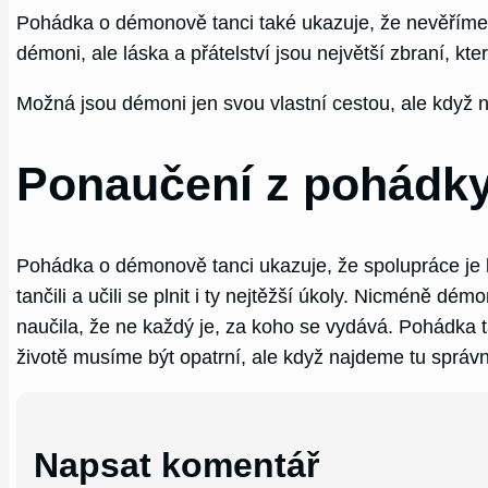
Pohádka o démonově tanci také ukazuje, že nevěříme vž
démoni, ale láska a přátelství jsou největší zbraní, 
Možná jsou démoni jen svou vlastní cestou, ale když 
Ponaučení z pohádky
Pohádka o démonově tanci ukazuje, že spolupráce je k
tančili a učili se plnit i ty nejtěžší úkoly. Nicméně 
naučila, že ne každý je, za koho se vydává. Pohádka t
životě musíme být opatrní, ale když najdeme tu správ
Napsat komentář