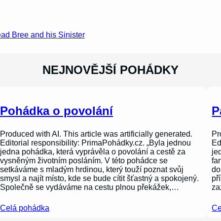
ead Bree and his Sinister
NEJNOVĚJŠÍ POHÁDKY
Pohádka o povolání
P
Produced with AI. This article was artificially generated.
Pr
Editorial responsibility: PrimaPohádky.cz. „Byla jednou
Ed
jedna pohádka, která vyprávěla o povolání a cestě za
je
vysněným životním posláním. V této pohádce se
fa
setkáváme s mladým hrdinou, který touží poznat svůj
do
smysl a najít místo, kde se bude cítit šťastný a spokojený.
př
Společně se vydáváme na cestu plnou překážek,…
za
Celá pohádka
Ce