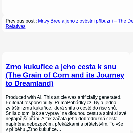
Previous post :
Mrtvý Bree a jeho zlověstní příbuzní – The D
Relatives
Zrno kukuřice a jeho cesta k snu
(The Grain of Corn and its Journey
to Dreamland)
Produced with AI. This article was artificially generated.
Editorial responsibility: PrimaPohádky.cz. Byla jedna
zvláštní zrna kukuřice, která snila o cestě do říše snů.
Snila o tom, jak se vypraví na dlouhou cestu a splní si své
nejtajnější přání. A tak začala jeho dobrodružná cesta
naplněná nebezpečím, překážkami a přátelstvím. To vše
v příběhu „Zrno kukuřice…