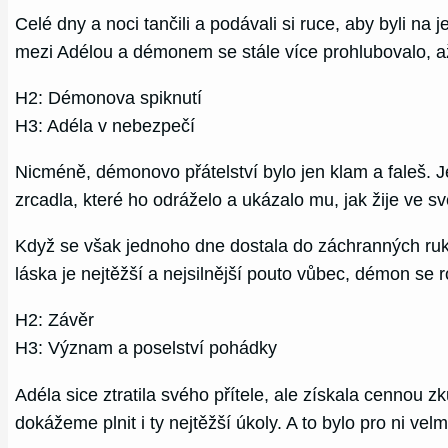
Celé dny a noci tančili a podávali si ruce, aby byli na 
mezi Adélou a démonem se stále více prohlubovalo, až 
H2: Démonova spiknutí
H3: Adéla v nebezpečí
Nicméně, démonovo přátelství bylo jen klam a faleš. 
zrcadla, které ho odráželo a ukázalo mu, jak žije ve svět
Když se však jednoho dne dostala do záchranných ruk
láska je nejtěžší a nejsilnější pouto vůbec, démon se ro
H2: Závěr
H3: Význam a poselství pohádky
Adéla sice ztratila svého přítele, ale získala cennou 
dokážeme plnit i ty nejtěžší úkoly. A to bylo pro ni ve