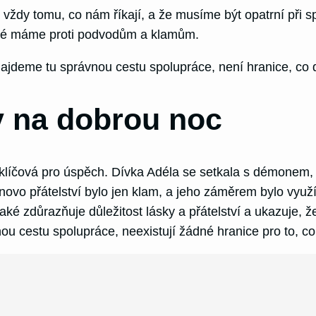
dy tomu, co nám říkají, a že musíme být opatrní při spol
které máme proti podvodům a klamům.
najdeme tu správnou cestu spolupráce, není hranice, c
 na dobrou noc
líčová pro úspěch. Dívka Adéla se setkala s démonem, k
démonovo přátelství bylo jen klam, a jeho záměrem bylo vy
aké zdůrazňuje důležitost lásky a přátelství a ukazuje, 
nou cestu spolupráce, neexistují žádné hranice pro to,