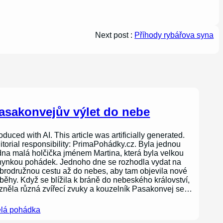
Next post :
Příhody rybářova syna
asakonvejův výlet do nebe
oduced with AI. This article was artificially generated.
itorial responsibility: PrimaPohádky.cz. Byla jednou
dna malá holčička jménem Martina, která byla velkou
nynkou pohádek. Jednoho dne se rozhodla vydat na
brodružnou cestu až do nebes, aby tam objevila nové
íběhy. Když se blížila k bráně do nebeského království,
zněla různá zvířecí zvuky a kouzelník Pasakonvej se…
lá pohádka