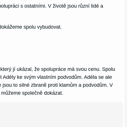
upráci s ostatními. V životě jsou různí lidé a
o dokážeme spolu vybudovat.
terý jí ukázal, že spolupráce má svou cenu. Spolu
užít Adély ke svým vlastním podvodům. Adéla se ale
že jsou to silné zbraně proti klamům a podvodům. V
 co můžeme společně dokázat.