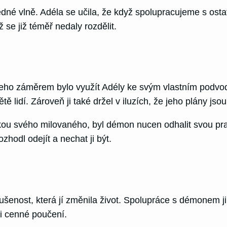
jedné vlně. Adéla se učila, že když spolupracujeme s ostat
se již téměř nedaly rozdělit.
Jeho záměrem bylo využít Adély ke svým vlastním podvod
ě lidí. Zároveň ji také držel v iluzích, že jeho plány jsou
ou svého milovaného, byl démon nucen odhalit svou pra
zhodl odejít a nechat ji být.
zkušenost, která jí změnila život. Spolupráce s démonem j
lmi cenné poučení.