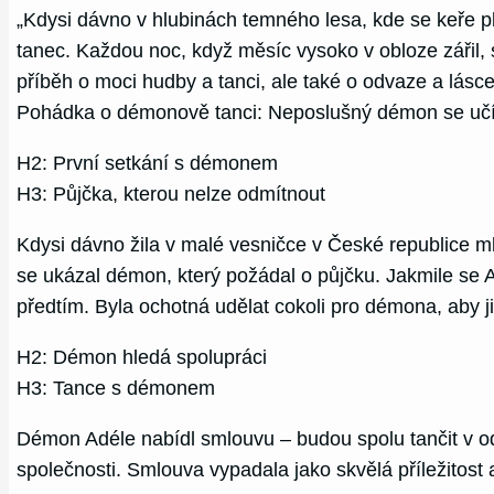
„Kdysi dávno v hlubinách temného lesa, kde se keře plí
tanec. Každou noc, když měsíc vysoko v obloze zářil, 
příběh o moci hudby a tanci, ale také o odvaze a lásc
Pohádka o démonově tanci: Neposlušný démon se učí
H2: První setkání s démonem
H3: Půjčka, kterou nelze odmítnout
Kdysi dávno žila v malé vesničce v České republice m
se ukázal démon, který požádal o půjčku. Jakmile se A
předtím. Byla ochotná udělat cokoli pro démona, aby ji
H2: Démon hledá spolupráci
H3: Tance s démonem
Démon Adéle nabídl smlouvu – budou spolu tančit v odl
společnosti. Smlouva vypadala jako skvělá příležitost a