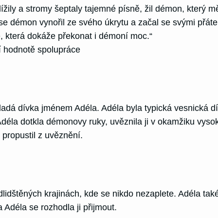
žily a stromy šeptaly tajemné písně, žil démon, který mě
se démon vynořil ze svého úkrytu a začal se svými přáte
e, která dokáže překonat i démoní moc.“
 hodnotě spolupráce
ladá dívka jménem Adéla. Adéla byla typická vesnická dí
déla dotkla démonovy ruky, uvěznila ji v okamžiku vysoká
 propustil z uvěznění.
idštěných krajinách, kde se nikdo nezaplete. Adéla také
 Adéla se rozhodla ji přijmout.