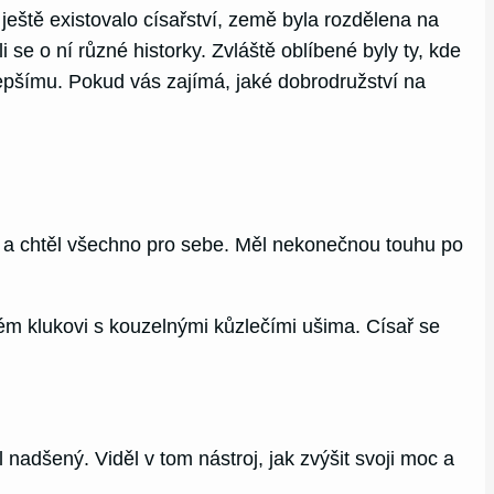
ještě existovalo císařství, země byla rozdělena na
 se o ní různé historky. Zvláště oblíbené byly ty, kde
lepšímu. Pokud vás zajímá, jaké dobrodružství na
lidi a chtěl všechno pro sebe. Měl nekonečnou touhu po
ém klukovi s kouzelnými kůzlečími ušima. Císař se
 nadšený. Viděl v tom nástroj, jak zvýšit svoji moc a