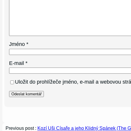
Jméno
*
E-mail
*
Uložit do prohlížeče jméno, e-mail a webovou st
Previous post :
Kozí Uši Císaře a jeho Klidný Spánek (The G