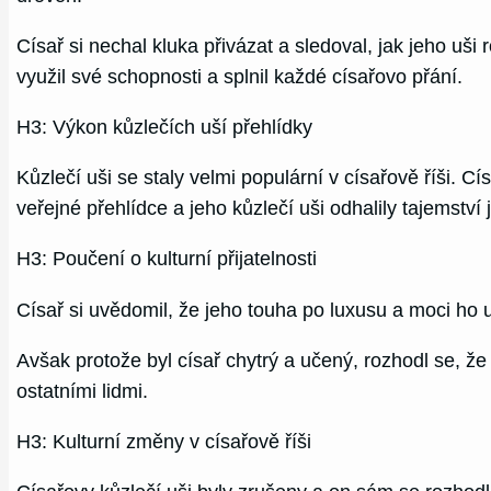
Císař si nechal kluka přivázat a sledoval, jak jeho uši 
využil své schopnosti a splnil každé císařovo přání.
H3: Výkon kůzlečích uší přehlídky
Kůzlečí uši se staly velmi populární v císařově říši. C
veřejné přehlídce a jeho kůzlečí uši odhalily tajemstv
H3: Poučení o kulturní přijatelnosti
Císař si uvědomil, že jeho touha po luxusu a moci ho uč
Avšak protože byl císař chytrý a učený, rozhodl se, že s
ostatními lidmi.
H3: Kulturní změny v císařově říši