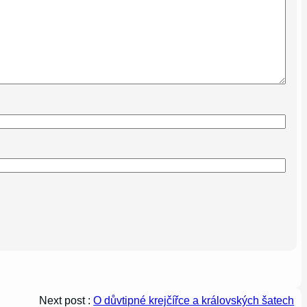
Next post :
O důvtipné krejčířce a královských šatech