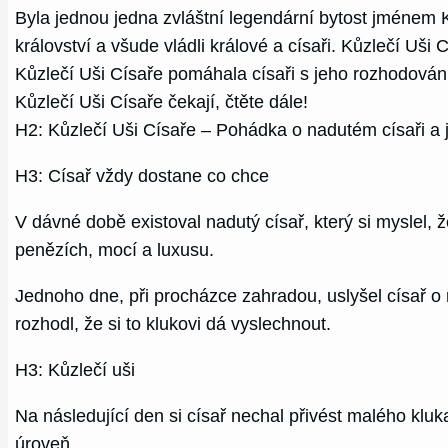
Byla jednou jedna zvláštní legendární bytost jménem K
království a všude vládli králové a císaři. Kůzlečí Uši
Kůzlečí Uši Císaře pomáhala císaři s jeho rozhodován
Kůzlečí Uši Císaře čekají, čtěte dále!
H2: Kůzlečí Uši Císaře – Pohádka o nadutém císaři a 
H3: Císař vždy dostane co chce
V dávné době existoval nadutý císař, který si myslel, ž
penězích, mocí a luxusu.
Jednoho dne, při procházce zahradou, uslyšel císař o
rozhodl, že si to klukovi dá vyslechnout.
H3: Kůzlečí uši
Na následující den si císař nechal přivést malého kluka
úroveň.