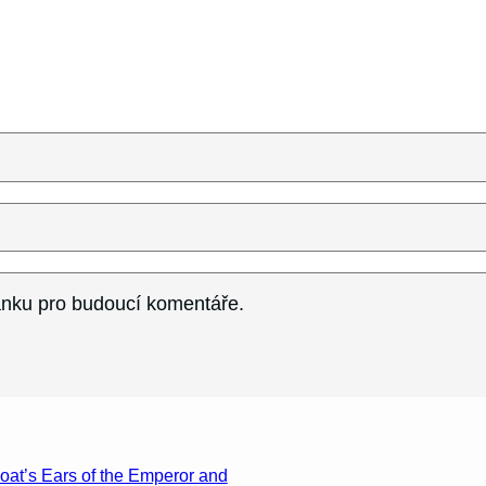
ránku pro budoucí komentáře.
oat’s Ears of the Emperor and