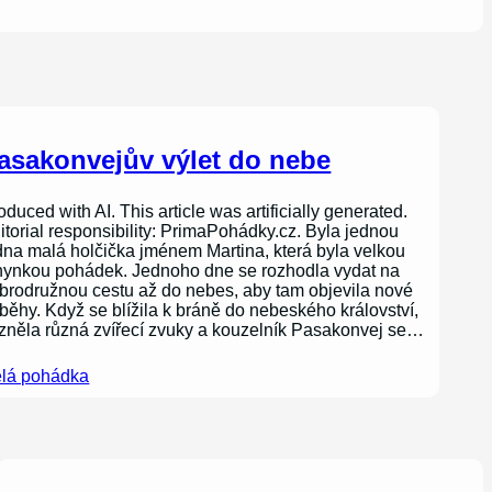
asakonvejův výlet do nebe
oduced with AI. This article was artificially generated.
itorial responsibility: PrimaPohádky.cz. Byla jednou
dna malá holčička jménem Martina, která byla velkou
nynkou pohádek. Jednoho dne se rozhodla vydat na
brodružnou cestu až do nebes, aby tam objevila nové
íběhy. Když se blížila k bráně do nebeského království,
zněla různá zvířecí zvuky a kouzelník Pasakonvej se…
lá pohádka