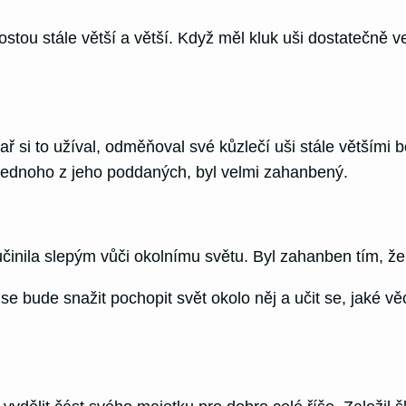
rostou stále větší a větší. Když měl kluk uši dostatečně ve
ísař si to užíval, odměňoval své kůzlečí uši stále většími
í jednoho z jeho poddaných, byl velmi zahanbený.
inila slepým vůči okolnímu světu. Byl zahanben tím, že v
e bude snažit pochopit svět okolo něj a učit se, jaké věci