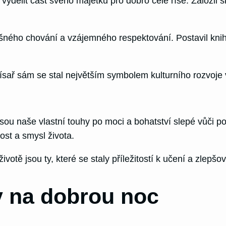
vydělit část svého majetku pro dobro celé říše. Založil š
lušného chování a vzájemného respektování. Postavil knih
sař sám se stal největším symbolem kulturního rozvoje 
ou naše vlastní touhy po moci a bohatství slepé vůči pot
st a smysl života.
votě jsou ty, které se staly příležitostí k učení a zlep
 na dobrou noc