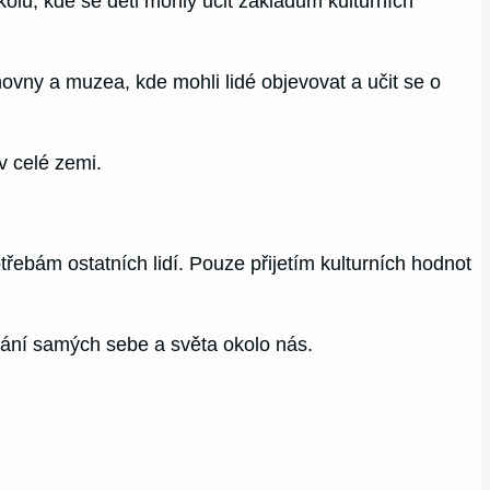
kolu, kde se děti mohly učit základům kulturních
ovny a muzea, kde mohli lidé objevovat a učit se o
v celé zemi.
řebám ostatních lidí. Pouze přijetím kulturních hodnot
šování samých sebe a světa okolo nás.