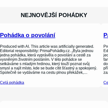
NEJNOVĚJŠÍ POHÁDKY
Pohádka o povolání
P
Produced with AI. This article was artificially generated.
Pr
Editorial responsibility: PrimaPohádky.cz. „Byla jednou
Ed
jedna pohádka, která vyprávěla o povolání a cestě za
je
vysněným životním posláním. V této pohádce se
fa
setkáváme s mladým hrdinou, který touží poznat svůj
do
smysl a najít místo, kde se bude cítit šťastný a spokojený.
př
Společně se vydáváme na cestu plnou překážek,…
za
Celá pohádka
Ce