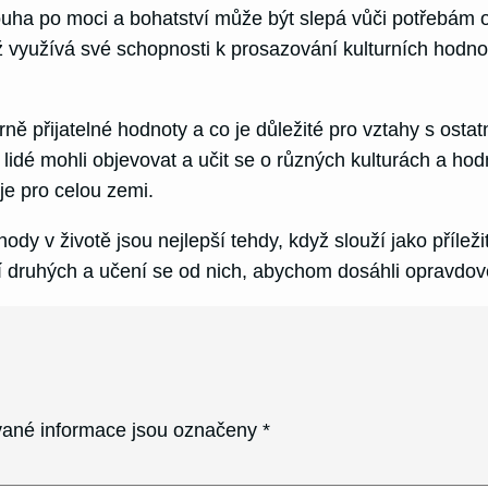
a po moci a bohatství může být slepá vůči potřebám osta
ž využívá své schopnosti k prosazování kulturních hodnot 
urně přijatelné hodnoty a co je důležité pro vztahy s osta
lidé mohli objevovat a učit se o různých kulturách a ho
je pro celou zemi.
ody v životě jsou nejlepší tehdy, když slouží jako příle
ání druhých a učení se od nich, abychom dosáhli opravdov
ané informace jsou označeny
*