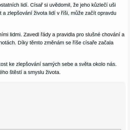
tních lidí. Císař si uvědomil, že jeho kůzlečí uši
a zlepšování života lidí v říši, může začít opravdu
tními lidmi. Zavedl řády a pravidla pro slušné chování a
dnotách. Díky těmto změnám se říše císaře začala
žitost ke zlepšování samých sebe a světa okolo nás.
ého štěstí a smyslu života.