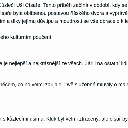
ůzlečí Uši Císaře. Tento příběh začíná v období, kdy se 
 Císaře byla oblíbenou postavou říšského dvora a vyprávěli
ím a díky jejímu důvtipu a moudrosti se vše obracelo k 
jeho kulturním poučení
e je nejlepší a nejkrásnější ze všech. Žárlil na ostatní 
 něčem, co ho velmi zaujalo. Dvě služebné mluvily o mal
 s kůzlečími ušima. Kluk byl velmi ztracený, ale císař byl