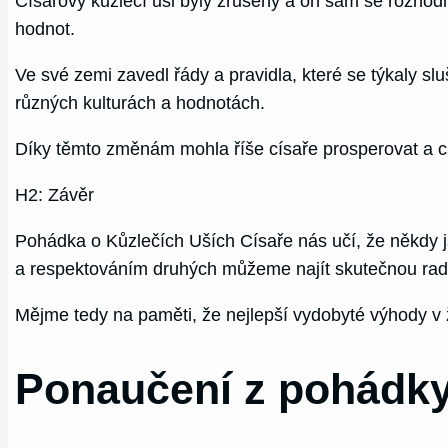
Císařovy kůzlečí uši byly zrušeny a on sám se rozhodl 
hodnot.
Ve své zemi zavedl řády a pravidla, které se týkaly s
různých kulturách a hodnotách.
Díky těmto změnám mohla říše císaře prosperovat a cí
H2: Závěr
Pohádka o Kůzlečích Uších Císaře nás učí, že někdy js
a respektováním druhých můžeme najít skutečnou rado
Mějme tedy na paměti, že nejlepší vydobyté výhody v ži
Ponaučení z pohádky