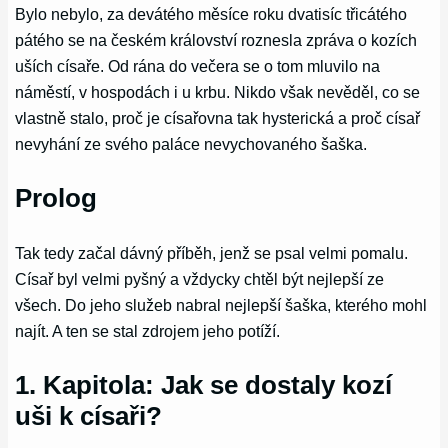
Bylo nebylo, za devátého měsíce roku dvatisíc třicátého
pátého se na českém království roznesla zpráva o kozích
uších císaře. Od rána do večera se o tom mluvilo na
náměstí, v hospodách i u krbu. Nikdo však nevěděl, co se
vlastně stalo, proč je císařovna tak hysterická a proč císař
nevyhání ze svého paláce nevychovaného šaška.
Prolog
Tak tedy začal dávný příběh, jenž se psal velmi pomalu.
Císař byl velmi pyšný a vždycky chtěl být nejlepší ze
všech. Do jeho služeb nabral nejlepší šaška, kterého mohl
najít. A ten se stal zdrojem jeho potíží.
1. Kapitola: Jak se dostaly kozí
uši k císaři?