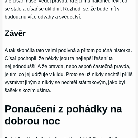
ale císař musel vědět pravdu. Krejčí mu nakonec řekl, co
se stalo a císař se uklidnil. Rozhodl se, že bude mít v
budoucnu více odvahy a svědectví.
Závěr
A tak skončila tato velmi podivná a přitom poučná historka.
Císař pochopil, že někdy jsou ta nejlepší řešení ta
nejjednodušší. A že pravda, nebo aspoň částečná pravda,
je tím, co jej udržuje v klidu. Proto se už nikdy nechtěl příliš
vysmívat jiným a nikdy se nechtěl stát takovým, jako byl
šašek s kozím ušima.
Ponaučení z pohádky na
dobrou noc