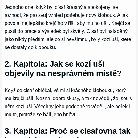
Jednoho dne, když byl císař šťastný a spokojený, se
rozhodl, že pro svůj vzhled potřebuje nový klobouk. A tak
povolal nejlepšího krejčího v říši, aby mu ho ušil. Krejčí se
pustil do práce a výsledek byl skvělý. Císař byl naladěný
jako nikdy předtím, ale co si nevšimnul, byly kozí uši, které
se dostaly do klobouku.
2. Kapitola: Jak se kozí uši
objevily na nesprávném místě?
Když se císař oblékal, všiml si krásného klobouku, který
mu krejčí ušil. Neznal dobré skusy, a tak nevěděl, že jsou v
něm kozí uši. Všechny jeho poddané to věděli, ale neřekli
mu to, protože se báli jeho hněvu.
3. Kapitola: Proč se císařovna tak