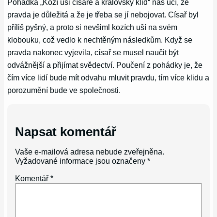
Pohádka „Kozí uši císaře a královský klid“ nás učí, že
pravda je důležitá a že je třeba se jí nebojovat. Císař byl
příliš pyšný, a proto si nevšiml kozích uší na svém
klobouku, což vedlo k nechtěným následkům. Když se
pravda nakonec vyjevila, císař se musel naučit být
odvážnější a přijímat svědectví. Poučení z pohádky je, že
čím více lidí bude mít odvahu mluvit pravdu, tím více klidu a
porozumění bude ve společnosti.
Napsat komentář
Vaše e-mailová adresa nebude zveřejněna.
Vyžadované informace jsou označeny
*
Komentář
*