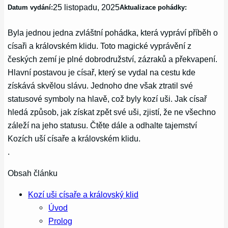
25 listopadu, 2025
Datum vydání:
Aktualizace pohádky:
Byla jednou jedna zvláštní pohádka, která vypráví příběh o
císaři a královském klidu. Toto magické vyprávění z
českých zemí je plné dobrodružství, zázraků a překvapení.
Hlavní postavou je císař, který se vydal na cestu kde
získává skvělou slávu. Jednoho dne však ztratil své
statusové symboly na hlavě, což byly kozí uši. Jak císař
hledá způsob, jak získat zpět své uši, zjistí, že ne všechno
záleží na jeho statusu. Čtěte dále a odhalte tajemství
Kozích uší císaře a královském klidu.
.
Obsah článku
Kozí uši císaře a královský klid
Úvod
Prolog