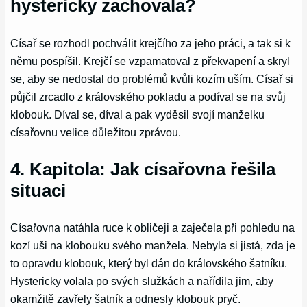
hystericky zachovala?
Císař se rozhodl pochválit krejčího za jeho práci, a tak si k
němu pospíšil. Krejčí se vzpamatoval z překvapení a skryl
se, aby se nedostal do problémů kvůli kozím uším. Císař si
půjčil zrcadlo z královského pokladu a podíval se na svůj
klobouk. Díval se, díval a pak vyděsil svojí manželku
císařovnu velice důležitou zprávou.
4. Kapitola: Jak císařovna řešila
situaci
Císařovna natáhla ruce k obličeji a zaječela při pohledu na
kozí uši na klobouku svého manžela. Nebyla si jistá, zda je
to opravdu klobouk, který byl dán do královského šatníku.
Hystericky volala po svých služkách a nařídila jim, aby
okamžitě zavřely šatník a odnesly klobouk pryč.