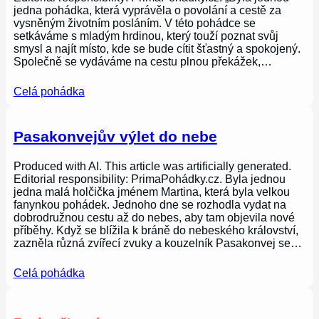
jedna pohádka, která vyprávěla o povolání a cestě za
vysněným životním posláním. V této pohádce se
setkáváme s mladým hrdinou, který touží poznat svůj
smysl a najít místo, kde se bude cítit šťastný a spokojený.
Společně se vydáváme na cestu plnou překážek,…
Celá pohádka
Pasakonvejův výlet do nebe
Produced with AI. This article was artificially generated.
Editorial responsibility: PrimaPohádky.cz. Byla jednou
jedna malá holčička jménem Martina, která byla velkou
fanynkou pohádek. Jednoho dne se rozhodla vydat na
dobrodružnou cestu až do nebes, aby tam objevila nové
příběhy. Když se blížila k bráně do nebeského království,
zazněla různá zvířecí zvuky a kouzelník Pasakonvej se…
Celá pohádka