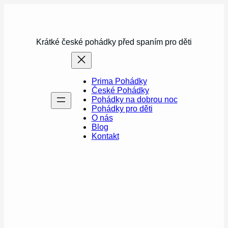
Přeskočit
na
obsah
Krátké české pohádky před spaním pro děti
Prima Pohádky
České Pohádky
Pohádky na dobrou noc
Pohádky pro děti
O nás
Blog
Kontakt