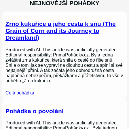
NEJNOVĚJŠÍ POHÁDKY
Zrno kukuřice a jeho cesta k snu (The
Grain of Corn and its Journey to
Dreamland)
Produced with AI. This article was artificially generated.
Editorial responsibility: PrimaPohádky.cz. Byla jedna
zvláštní zrna kukuřice, která snila o cestě do říše snů.
Snila o tom, jak se vypraví na dlouhou cestu a splní si své
nejtajnější přání. A tak začala jeho dobrodružná cesta
naplněná nebezpečím, překážkami a přátelstvím. To vše v
příběhu „Zrno kukuřice…
Celá pohádka
Pohádka o povolání
Produced with AI. This article was artificially generated.
Editorial responsibility: PrimaPohádky.cz. „Byla jednou