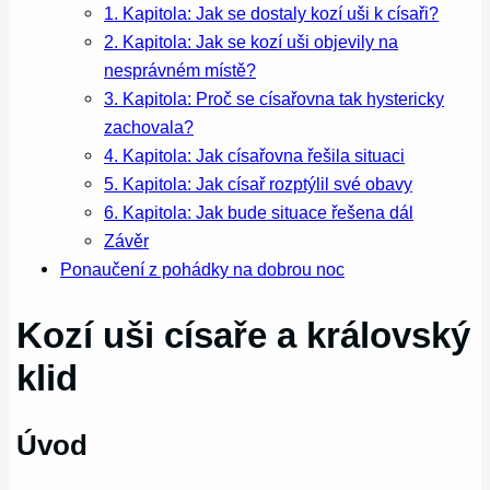
1. Kapitola: Jak se dostaly kozí uši k císaři?
2. Kapitola: Jak se kozí uši objevily na
nesprávném místě?
3. Kapitola: Proč se císařovna tak hystericky
zachovala?
4. Kapitola: Jak císařovna řešila situaci
5. Kapitola: Jak císař rozptýlil své obavy
6. Kapitola: Jak bude situace řešena dál
Závěr
Ponaučení z pohádky na dobrou noc
Kozí uši císaře a královský
klid
Úvod