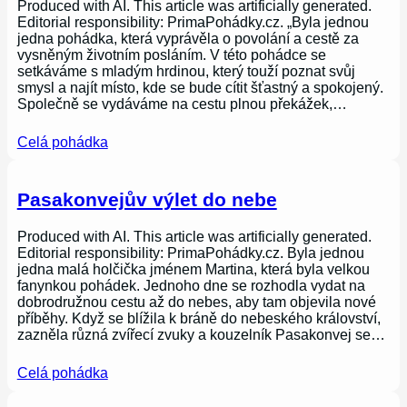
Produced with AI. This article was artificially generated.
Editorial responsibility: PrimaPohádky.cz. „Byla jednou
jedna pohádka, která vyprávěla o povolání a cestě za
vysněným životním posláním. V této pohádce se
setkáváme s mladým hrdinou, který touží poznat svůj
smysl a najít místo, kde se bude cítit šťastný a spokojený.
Společně se vydáváme na cestu plnou překážek,…
Celá pohádka
Pasakonvejův výlet do nebe
Produced with AI. This article was artificially generated.
Editorial responsibility: PrimaPohádky.cz. Byla jednou
jedna malá holčička jménem Martina, která byla velkou
fanynkou pohádek. Jednoho dne se rozhodla vydat na
dobrodružnou cestu až do nebes, aby tam objevila nové
příběhy. Když se blížila k bráně do nebeského království,
zazněla různá zvířecí zvuky a kouzelník Pasakonvej se…
Celá pohádka