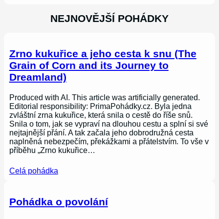
NEJNOVĚJŠÍ POHÁDKY
Zrno kukuřice a jeho cesta k snu (The
Grain of Corn and its Journey to
Dreamland)
Produced with AI. This article was artificially generated.
Editorial responsibility: PrimaPohádky.cz. Byla jedna
zvláštní zrna kukuřice, která snila o cestě do říše snů.
Snila o tom, jak se vypraví na dlouhou cestu a splní si své
nejtajnější přání. A tak začala jeho dobrodružná cesta
naplněná nebezpečím, překážkami a přátelstvím. To vše v
příběhu „Zrno kukuřice…
Celá pohádka
Pohádka o povolání