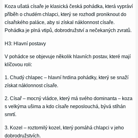
Koza ušatá císaře je klasická česká pohádka, která vypráví
příběh o chudém chlapci, který se rozhodl proniknout do
císařského paláce, aby si získal náklonnost císaře.
Pohádka je plná vtipů, dobrodružství a nečekaných zvratů.
H3: Hlavní postavy
V pohádce se objevuje několik hlavních postav, které mají
klíčovou roli:
1. Chudý chlapec – hlavní hrdina pohádky, který se snaží
získat náklonnost císaře.
2. Císař – mocný vládce, který má svého dominanta – koza
s velkýma ušima a kdo císaře neposlouchá, bývá stíhán
smrtí.
3. Kozel – roztomilý kozel, který pomáhá chlapci v jeho
dobrodružstvích.