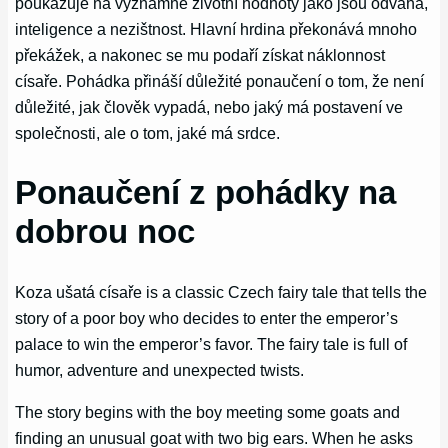
poukazuje na významné životní hodnoty jako jsou odvaha,
inteligence a nezištnost. Hlavní hrdina překonává mnoho
překážek, a nakonec se mu podaří získat náklonnost
císaře. Pohádka přináší důležité ponaučení o tom, že není
důležité, jak člověk vypadá, nebo jaký má postavení ve
společnosti, ale o tom, jaké má srdce.
Ponaučení z pohádky na
dobrou noc
Koza ušatá císaře is a classic Czech fairy tale that tells the
story of a poor boy who decides to enter the emperor’s
palace to win the emperor’s favor. The fairy tale is full of
humor, adventure and unexpected twists.
The story begins with the boy meeting some goats and
finding an unusual goat with two big ears. When he asks