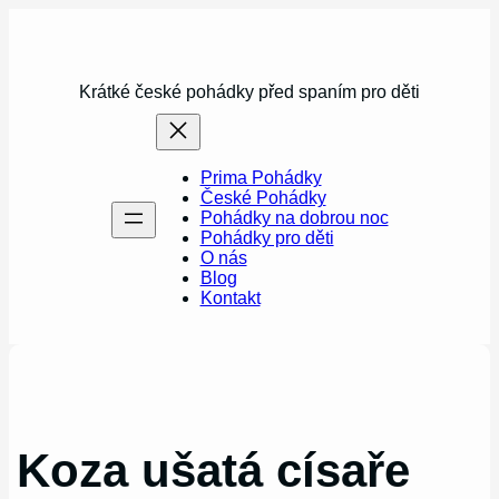
Přeskočit
na
obsah
Krátké české pohádky před spaním pro děti
Prima Pohádky
České Pohádky
Pohádky na dobrou noc
Pohádky pro děti
O nás
Blog
Kontakt
Koza ušatá císaře