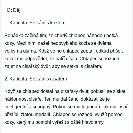
H3: Děj
1. Kapitola: Setkání s kozlem
Pohádka začíná tím, že chudý chlapec náhodou potká
kozy. Mezi nimi našel neobvyklého kozla se dvěma
velkýma ušima. Když se ho chlapec zeptal, odkud přišel,
kozel mu odpověděl, že patří císaři. Chlapec se rozhodl
zajet na císařský dvůr, aby se setkal s císařem.
2. Kapitola: Setkání s císařem
Když se chlapec dostal na císařský dvůr, pokusil se získat
náklonnost císaře. Ten mu dal šanci dokázat, že je
inteligentní a schopný. Pokud se mu to podaří, tak mu císař
přislíbil zlatou medaili. Chlapec se rozhodl využít pomoci
kozy, který mu pomohl vyřešit složité hlavolamy.