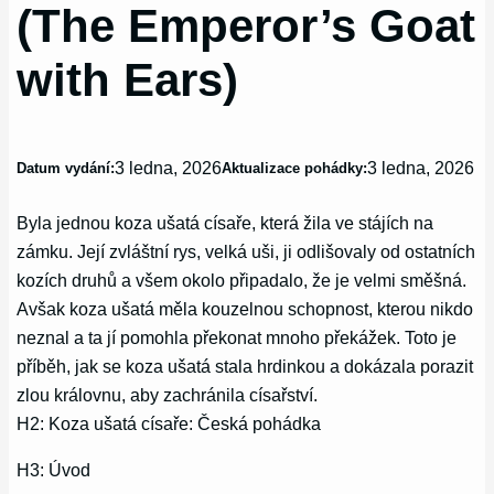
(The Emperor’s Goat
with Ears)
3 ledna, 2026
3 ledna, 2026
Datum vydání:
Aktualizace pohádky:
Byla jednou koza ušatá císaře, která žila ve stájích na
zámku. Její zvláštní rys, velká uši, ji odlišovaly od ostatních
kozích druhů a všem okolo připadalo, že je velmi směšná.
Avšak koza ušatá měla kouzelnou schopnost, kterou nikdo
neznal a ta jí pomohla překonat mnoho překážek. Toto je
příběh, jak se koza ušatá stala hrdinkou a dokázala porazit
zlou královnu, aby zachránila císařství.
H2: Koza ušatá císaře: Česká pohádka
H3: Úvod