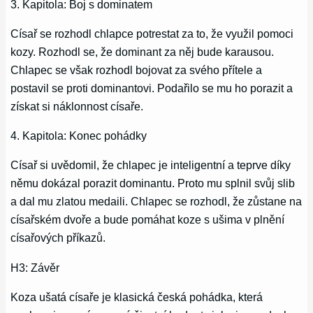
3. Kapitola: Boj s dominatem
Císař se rozhodl chlapce potrestat za to, že využil pomoci
kozy. Rozhodl se, že dominant za něj bude karausou.
Chlapec se však rozhodl bojovat za svého přítele a
postavil se proti dominantovi. Podařilo se mu ho porazit a
získat si náklonnost císaře.
4. Kapitola: Konec pohádky
Císař si uvědomil, že chlapec je inteligentní a teprve díky
němu dokázal porazit dominantu. Proto mu splnil svůj slib
a dal mu zlatou medaili. Chlapec se rozhodl, že zůstane na
císařském dvoře a bude pomáhat koze s ušima v plnění
císařových příkazů.
H3: Závěr
Koza ušatá císaře je klasická česká pohádka, která