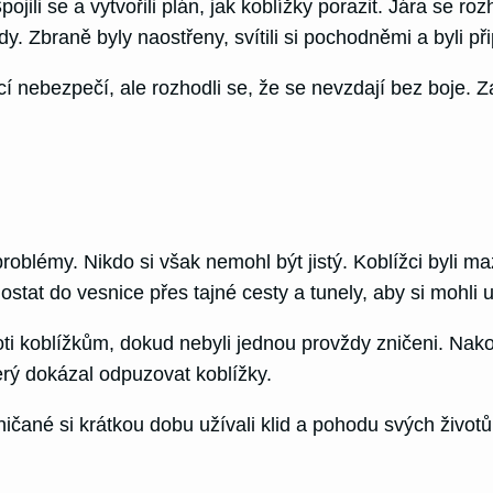
ojili se a vytvořili plán, jak koblížky porazit. Jára se r
. Zbraně byly naostřeny, svítili si pochodněmi a byli při
cí nebezpečí, ale rozhodli se, že se nevzdají bez boje. Z
roblémy. Nikdo si však nemohl být jistý. Koblížci byli ma
 dostat do vesnice přes tajné cesty a tunely, aby si mohli 
i koblížkům, dokud nebyli jednou provždy zničeni. Nakone
rý dokázal odpuzovat koblížky.
ičané si krátkou dobu užívali klid a pohodu svých životů. 