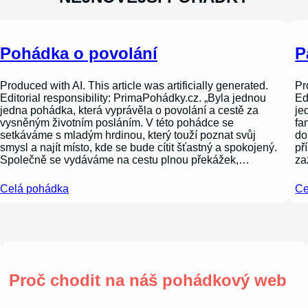
Pohádka o povolání
P
Produced with AI. This article was artificially generated.
Pr
Editorial responsibility: PrimaPohádky.cz. „Byla jednou
Ed
jedna pohádka, která vyprávěla o povolání a cestě za
je
vysněným životním posláním. V této pohádce se
fa
setkáváme s mladým hrdinou, který touží poznat svůj
do
smysl a najít místo, kde se bude cítit šťastný a spokojený.
př
Společně se vydáváme na cestu plnou překážek,…
za
Celá pohádka
Ce
Proč chodit na náš pohádkový web