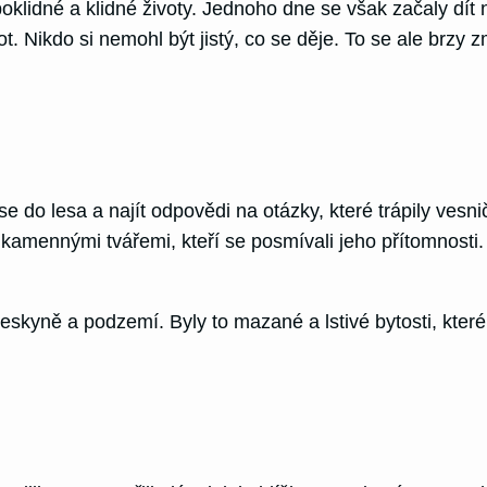
poklidné a klidné životy. Jednoho dne se však začaly dít n
ot. Nikdo si nemohl být jistý, co se děje. To se ale brzy 
 do lesa a najít odpovědi na otázky, které trápily vesn
 kamennými tvářemi, kteří se posmívali jeho přítomnosti. K
jeskyně a podzemí. Byly to mazané a lstivé bytosti, které