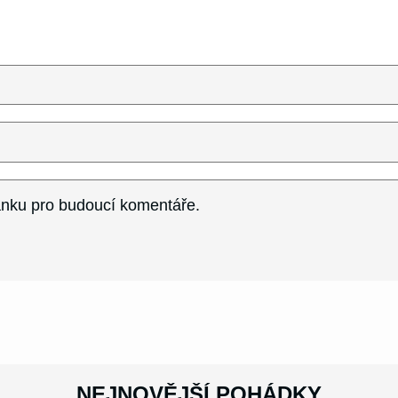
ránku pro budoucí komentáře.
NEJNOVĚJŠÍ POHÁDKY