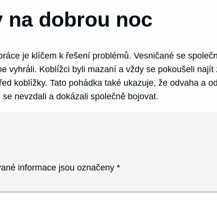
 na dobrou noc
práce je klíčem k řešení problémů. Vesničané se společně r
me vyhráli. Koblížci byli mazaní a vždy se pokoušeli nají
řed koblížky. Tato pohádka také ukazuje, že odvaha a od
í se nevzdali a dokázali společně bojovat.
ané informace jsou označeny
*