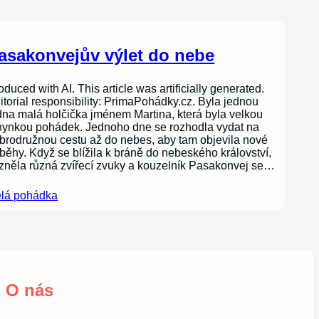
asakonvejův výlet do nebe
oduced with AI. This article was artificially generated.
itorial responsibility: PrimaPohádky.cz. Byla jednou
dna malá holčička jménem Martina, která byla velkou
nynkou pohádek. Jednoho dne se rozhodla vydat na
brodružnou cestu až do nebes, aby tam objevila nové
íběhy. Když se blížila k bráně do nebeského království,
zněla různá zvířecí zvuky a kouzelník Pasakonvej se…
lá pohádka
O nás