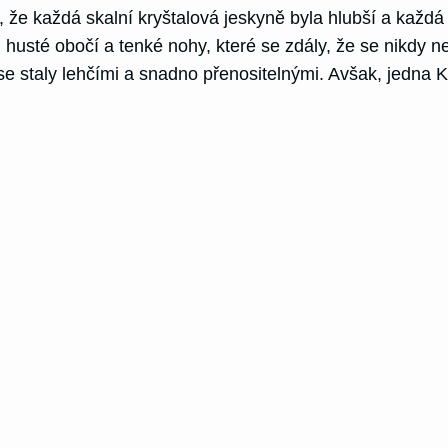
e každá skalní kryštalová jeskyně byla hlubší a každá st
, husté obočí a tenké nohy, které se zdály, že se nikdy n
e staly lehčími a snadno přenositelnými. Avšak, jedna K