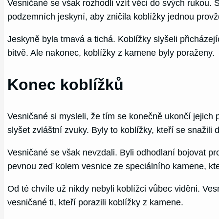
Vesničané se však rozhodli vzít věci do svých rukou. Sp
podzemních jeskyní, aby zničila koblížky jednou provždy
Jeskyně byla tmavá a tichá. Koblížky slyšeli přicházejí
bitvě. Ale nakonec, koblížky z kamene byly poraženy.
Konec koblížků
Vesničané si mysleli, že tím se konečně ukončí jejich p
slyšet zvláštní zvuky. Byly to koblížky, kteří se snažili
Vesničané se však nevzdali. Byli odhodlaní bojovat prot
pevnou zeď kolem vesnice ze speciálního kamene, kte
Od té chvíle už nikdy nebyli koblížci vůbec viděni. Vesn
vesničané ti, kteří porazili koblížky z kamene.