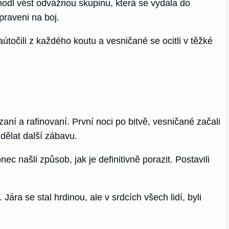
ozhodl vést odvážnou skupinu, která se vydala do
praveni na boj.
aútočili z každého koutu a vesničané se ocitli v těžké
zaní a rafinovaní. První noci po bitvě, vesničané začali
udělat další zábavu.
c našli způsob, jak je definitivně porazit. Postavili
Jára se stal hrdinou, ale v srdcích všech lidí, byli