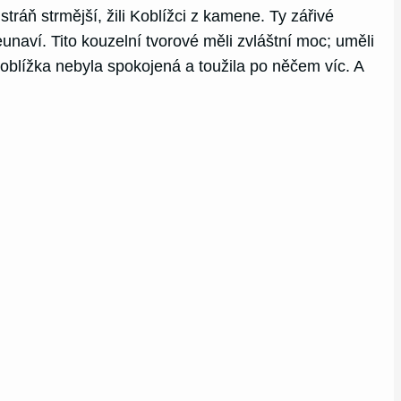
ráň strmější, žili Koblížci z kamene. Ty zářivé
eunaví. Tito kouzelní tvorové měli zvláštní moc; uměli
oblížka nebyla spokojená a toužila po něčem víc. A