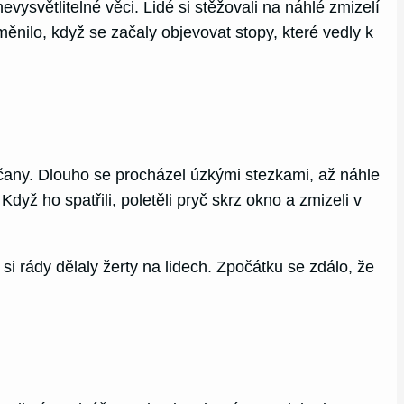
evysvětlitelné věci. Lidé si stěžovali na náhlé zmizelí
změnilo, když se začaly objevovat stopy, které vedly k
ičany. Dlouho se procházel úzkými stezkami, až náhle
dyž ho spatřili, poletěli pryč skrz okno a zmizeli v
 si rády dělaly žerty na lidech. Zpočátku se zdálo, že