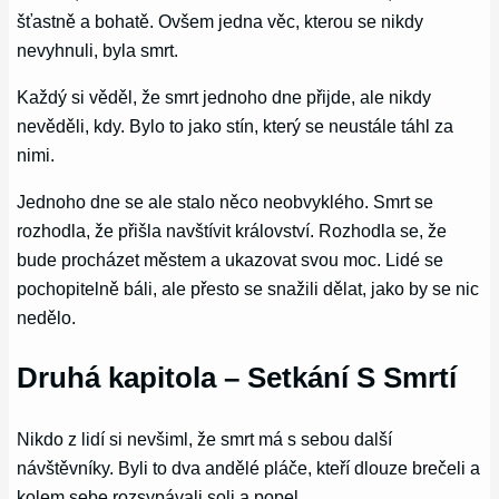
šťastně a bohatě. Ovšem jedna věc, kterou se nikdy
nevyhnuli, byla smrt.
Každý si věděl, že smrt jednoho dne přijde, ale nikdy
nevěděli, kdy. Bylo to jako stín, který se neustále táhl za
nimi.
Jednoho dne se ale stalo něco neobvyklého. Smrt se
rozhodla, že přišla navštívit království. Rozhodla se, že
bude procházet městem a ukazovat svou moc. Lidé se
pochopitelně báli, ale přesto se snažili dělat, jako by se nic
nedělo.
Druhá kapitola – Setkání S Smrtí
Nikdo z lidí si nevšiml, že smrt má s sebou další
návštěvníky. Byli to dva andělé pláče, kteří dlouze brečeli a
kolem sebe rozsypávali soli a popel.