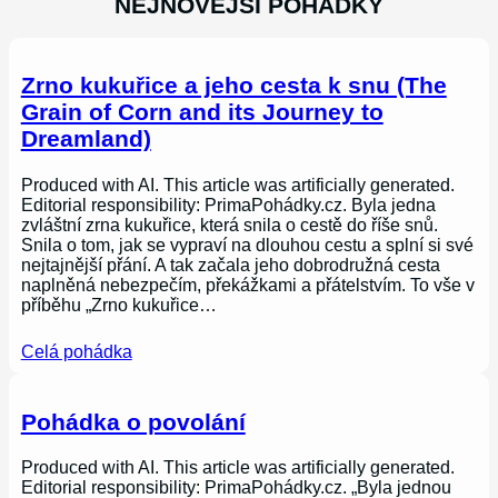
NEJNOVĚJŠÍ POHÁDKY
Zrno kukuřice a jeho cesta k snu (The
Grain of Corn and its Journey to
Dreamland)
Produced with AI. This article was artificially generated.
Editorial responsibility: PrimaPohádky.cz. Byla jedna
zvláštní zrna kukuřice, která snila o cestě do říše snů.
Snila o tom, jak se vypraví na dlouhou cestu a splní si své
nejtajnější přání. A tak začala jeho dobrodružná cesta
naplněná nebezpečím, překážkami a přátelstvím. To vše v
příběhu „Zrno kukuřice…
Celá pohádka
Pohádka o povolání
Produced with AI. This article was artificially generated.
Editorial responsibility: PrimaPohádky.cz. „Byla jednou