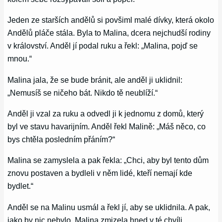
Jeden ze starších andělů si povšiml malé dívky, která okolo
Andělů pláče stála. Byla to Malina, dcera nejchudší rodiny
v království. Anděl jí podal ruku a řekl: „Malina, pojď se
mnou.“
Malina jala, že se bude bránit, ale anděl ji uklidnil:
„Nemusíš se ničeho bát. Nikdo tě neublíží.“
Anděl ji vzal za ruku a odvedl ji k jednomu z domů, který
byl ve stavu havarijním. Anděl řekl Malině: „Máš něco, co
bys chtěla posledním přáním?“
Malina se zamyslela a pak řekla: „Chci, aby byl tento dům
znovu postaven a bydleli v něm lidé, kteří nemají kde
bydlet.“
Anděl se na Malinu usmál a řekl jí, aby se uklidnila. A pak,
jako by nic nebylo, Malina zmizela hned v té chvíli.