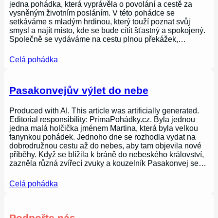
jedna pohádka, která vyprávěla o povolání a cestě za
vysněným životním posláním. V této pohádce se
setkáváme s mladým hrdinou, který touží poznat svůj
smysl a najít místo, kde se bude cítit šťastný a spokojený.
Společně se vydáváme na cestu plnou překážek,…
Celá pohádka
Pasakonvejův výlet do nebe
Produced with AI. This article was artificially generated.
Editorial responsibility: PrimaPohádky.cz. Byla jednou
jedna malá holčička jménem Martina, která byla velkou
fanynkou pohádek. Jednoho dne se rozhodla vydat na
dobrodružnou cestu až do nebes, aby tam objevila nové
příběhy. Když se blížila k bráně do nebeského království,
zazněla různá zvířecí zvuky a kouzelník Pasakonvej se…
Celá pohádka
Podpořte nás