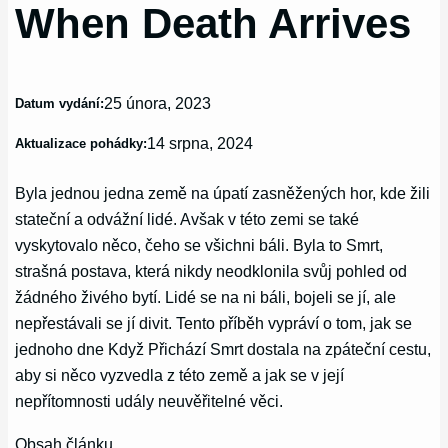
When Death Arrives
25 února, 2023
Datum vydání:
14 srpna, 2024
Aktualizace pohádky:
Byla jednou jedna země na úpatí zasněžených hor, kde žili
stateční a odvážní lidé. Avšak v této zemi se také
vyskytovalo něco, čeho se všichni báli. Byla to Smrt,
strašná postava, která nikdy neodklonila svůj pohled od
žádného živého bytí. Lidé se na ni báli, bojeli se jí, ale
nepřestávali se jí divit. Tento příběh vypráví o tom, jak se
jednoho dne Když Přichází Smrt dostala na zpáteční cestu,
aby si něco vyzvedla z této země a jak se v její
nepřítomnosti udály neuvěřitelné věci.
Obsah článku