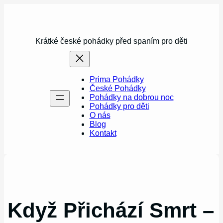
Přeskočit
na
obsah
Krátké české pohádky před spaním pro děti
Prima Pohádky
České Pohádky
Pohádky na dobrou noc
Pohádky pro děti
O nás
Blog
Kontakt
Když Přichází Smrt –