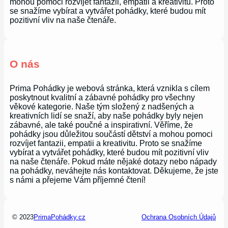
mohou pomoci rozvíjet fantazii, empatii a kreativitu. Proto
se snažíme vybírat a vytvářet pohádky, které budou mít
pozitivní vliv na naše čtenáře.
O nás
Prima Pohádky je webová stránka, která vznikla s cílem
poskytnout kvalitní a zábavné pohádky pro všechny
věkové kategorie. Naše tým složený z nadšených a
kreativních lidí se snaží, aby naše pohádky byly nejen
zábavné, ale také poučné a inspirativní. Věříme, že
pohádky jsou důležitou součástí dětství a mohou pomoci
rozvíjet fantazii, empatii a kreativitu. Proto se snažíme
vybírat a vytvářet pohádky, které budou mít pozitivní vliv
na naše čtenáře. Pokud máte nějaké dotazy nebo nápady
na pohádky, neváhejte nás kontaktovat. Děkujeme, že jste
s námi a přejeme Vám příjemné čtení!
© 2023
PrimaPohádky.cz
Ochrana Osobních Údajů