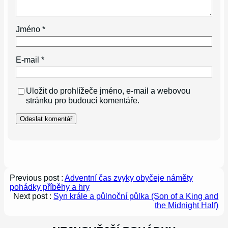
Jméno
*
E-mail
*
Uložit do prohlížeče jméno, e-mail a webovou
stránku pro budoucí komentáře.
Previous post :
Adventní čas zvyky obyčeje náměty
pohádky příběhy a hry
Next post :
Syn krále a půlnoční půlka (Son of a King and
the Midnight Half)