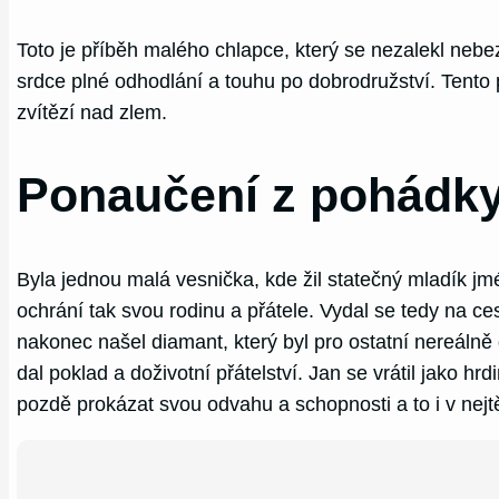
Toto je příběh malého chlapce, který se nezalekl nebe
srdce plné odhodlání a touhu po dobrodružství. Tento p
zvítězí nad zlem.
Ponaučení z pohádky
Byla jednou malá vesnička, kde žil statečný mladík jmé
ochrání tak svou rodinu a přátele. Vydal se tedy na c
nakonec našel diamant, který byl pro ostatní nereáln
dal poklad a doživotní přátelství. Jan se vrátil jako h
pozdě prokázat svou odvahu a schopnosti a to i v nejtě