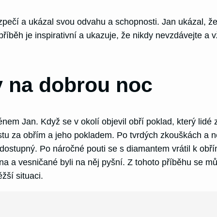
zpečí a ukázal svou odvahu a schopnosti. Jan ukázal, ž
říběh je inspirativní a ukazuje, že nikdy nevzdávejte a 
 na dobrou noc
nem Jan. Když se v okolí objevil obří poklad, který lidé
estu za obřím a jeho pokladem. Po tvrdých zkouškách a n
ě dostupný. Po náročné pouti se s diamantem vrátil k o
rdina a vesničané byli na něj pyšní. Z tohoto příběhu se m
žší situaci.