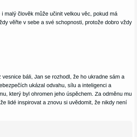
e i malý člověk může učinit velkou věc, pokud má
vždy věřte v sebe a své schopnosti, protože dobro vždy
 z vesnice báli, Jan se rozhodl, že ho ukradne sám a
ebezpečích ukázal odvahu, sílu a inteligenci a
břímu, který byl ohromen jeho úspěchem. Za odměnu mu
ůže lidé inspirovat a znovu si uvědomit, že nikdy není