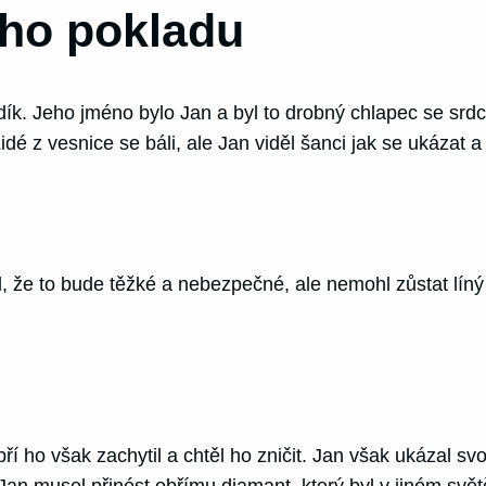
ího pokladu
dík. Jeho jméno bylo Jan a byl to drobný chlapec se srd
idé z vesnice se báli, ale Jan viděl šanci jak se ukázat a
že to bude těžké a nebezpečné, ale nemohl zůstat líný a
bří ho však zachytil a chtěl ho zničit. Jan však ukázal s
Jan musel přinést obřímu diamant, který byl v jiném svě