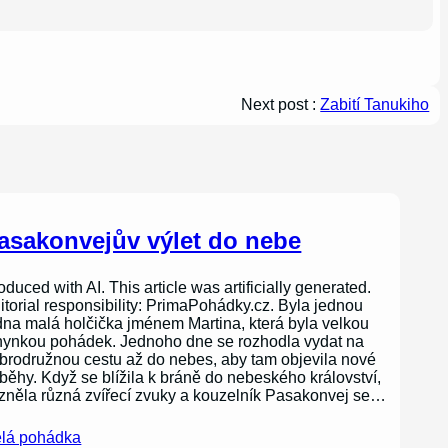
Next post :
Zabití Tanukiho
asakonvejův výlet do nebe
oduced with AI. This article was artificially generated.
itorial responsibility: PrimaPohádky.cz. Byla jednou
dna malá holčička jménem Martina, která byla velkou
nynkou pohádek. Jednoho dne se rozhodla vydat na
brodružnou cestu až do nebes, aby tam objevila nové
íběhy. Když se blížila k bráně do nebeského království,
zněla různá zvířecí zvuky a kouzelník Pasakonvej se…
lá pohádka