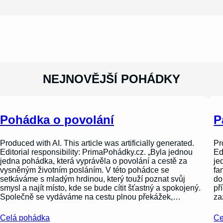
NEJNOVĚJŠÍ POHÁDKY
Pohádka o povolání
P
Produced with AI. This article was artificially generated.
Pr
Editorial responsibility: PrimaPohádky.cz. „Byla jednou
Ed
jedna pohádka, která vyprávěla o povolání a cestě za
je
vysněným životním posláním. V této pohádce se
fa
setkáváme s mladým hrdinou, který touží poznat svůj
do
smysl a najít místo, kde se bude cítit šťastný a spokojený.
př
Společně se vydáváme na cestu plnou překážek,…
za
Celá pohádka
Ce