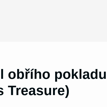
l obřího poklad
s Treasure)