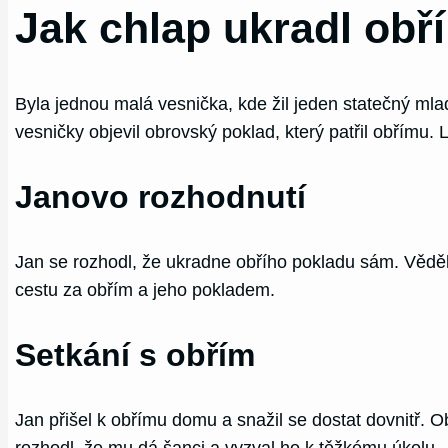
Jak chlap ukradl obř
Byla jednou malá vesnička, kde žil jeden statečný mla
vesničky objevil obrovský poklad, který patřil obřímu. L
Janovo rozhodnutí
Jan se rozhodl, že ukradne obřího pokladu sám. Věděl, 
cestu za obřím a jeho pokladem.
Setkání s obřím
Jan přišel k obřímu domu a snažil se dostat dovnitř. O
rozhodl, že mu dá šanci a vyzval ho k těžkému úkolu. 