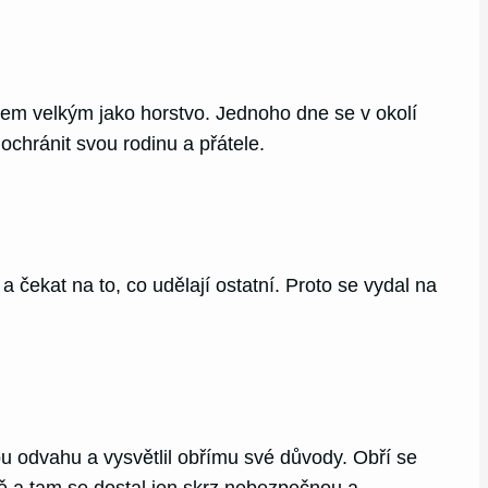
cem velkým jako horstvo. Jednoho dne se v okolí
 ochránit svou rodinu a přátele.
 čekat na to, co udělají ostatní. Proto se vydal na
vou odvahu a vysvětlil obřímu své důvody. Obří se
tě a tam se dostal jen skrz nebezpečnou a