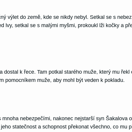
ný výlet do země, kde se nikdy nebyl. Setkal se s nebez
d lvy, setkal se s malými myšmi, prokoukl lži kočky a př
dostal k řece. Tam potkal starého muže, který mu řekl o 
ným pomocníkem muže, aby mohl být veden k pokladu.
mnoha nebezpečími, nakonec nejstarší syn Šakalova objev
eho statečnost a schopnost překonat všechno, co mu při 