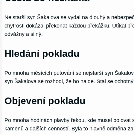
Nejstarší syn Šakalova se vydal na dlouhý a nebezpeč
chytrosti dokázal překonat každou překážku. Utíkal pře
odvážný a silný.
Hledání pokladu
Po mnoha měsících putování se nejstarší syn Šakalova 
syn Šakalova se rozhodl, že ho najde. Stal se ochot
Objevení pokladu
Po mnoha hodinách plavby řekou, kde musel bojovat s 
kamenů a dalších cenností. Byla to hlavně odměna za j