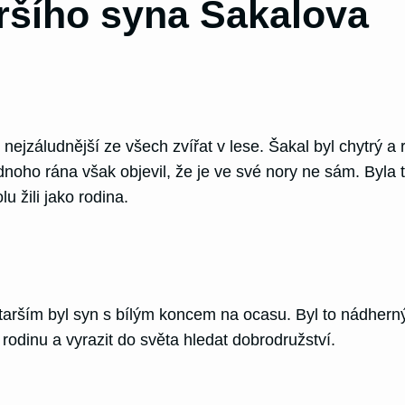
ršího syna Šakalova
 nejzáludnější ze všech zvířat v lese. Šakal byl chytrý a
dnoho rána však objevil, že je ve své nory ne sám. Byla 
u žili jako rodina.
Nejstarším byl syn s bílým koncem na ocasu. Byl to nádhern
 rodinu a vyrazit do světa hledat dobrodružství.