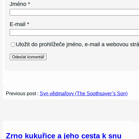
Jméno
*
E-mail
*
Uložit do prohlížeče jméno, e-mail a webovou st
Previous post :
Syn vědmařovy (The Soothsayer’s Son)
Zrno kukuřice a jeho cesta k snu