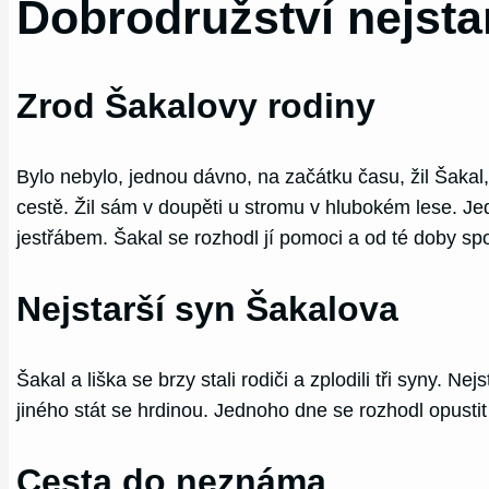
Dobrodružství nejsta
Zrod Šakalovy rodiny
Bylo nebylo, jednou dávno, na začátku času, žil Šakal,
cestě. Žil sám v doupěti u stromu v hlubokém lese. Je
jestřábem. Šakal se rozhodl jí pomoci a od té doby spol
Nejstarší syn Šakalova
Šakal a liška se brzy stali rodiči a zplodili tři syny. 
jiného stát se hrdinou. Jednoho dne se rozhodl opustit
Cesta do neznáma