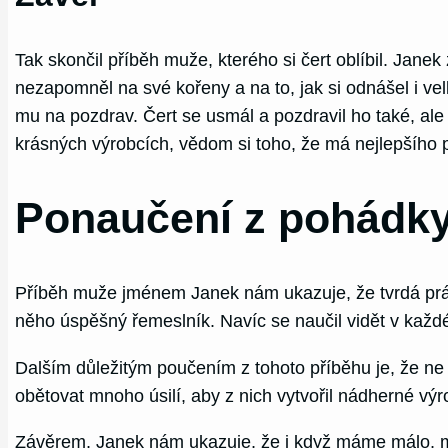
Tak skončil příběh muže, kterého si čert oblíbil. Jan
nezapomněl na své kořeny a na to, jak si odnášel i vel
mu na pozdrav. Čert se usmál a pozdravil ho také, ale 
krásných výrobcích, vědom si toho, že má nejlepšího př
Ponaučení z pohádky
Příběh muže jménem Janek nám ukazuje, že tvrdá práce
něho úspěšný řemeslník. Navíc se naučil vidět v každ
Dalším důležitým poučením z tohoto příběhu je, že ne 
obětovat mnoho úsilí, aby z nich vytvořil nádherné vý
Závěrem, Janek nám ukazuje, že i když máme málo, může