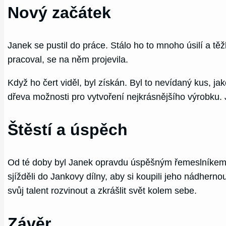
Nový začátek
Janek se pustil do práce. Stálo ho to mnoho úsilí a těž
pracoval, se na něm projevila.
Když ho čert viděl, byl získán. Byl to nevídaný kus, 
dřeva možnosti pro vytvoření nejkrásnějšího výrobku. J
Štěstí a úspěch
Od té doby byl Janek opravdu úspěšným řemeslníkem. Ka
sjížděli do Jankovy dílny, aby si koupili jeho nádhern
svůj talent rozvinout a zkrášlit svět kolem sebe.
Závěr