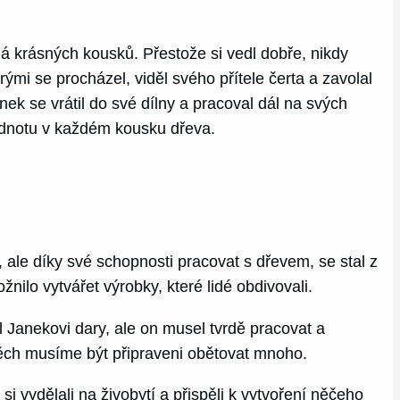
ná krásných kousků. Přestože si vedl dobře, nikdy
ými se procházel, viděl svého přítele čerta a zavolal
nek se vrátil do své dílny a pracoval dál na svých
 hodnotu v každém kousku dřeva.
ale díky své schopnosti pracovat s dřevem, se stal z
lo vytvářet výrobky, které lidé obdivovali.
 Janekovi dary, ale on musel tvrdě pracovat a
spěch musíme být připraveni obětovat mnoho.
vydělali na živobytí a přispěli k vytvoření něčeho