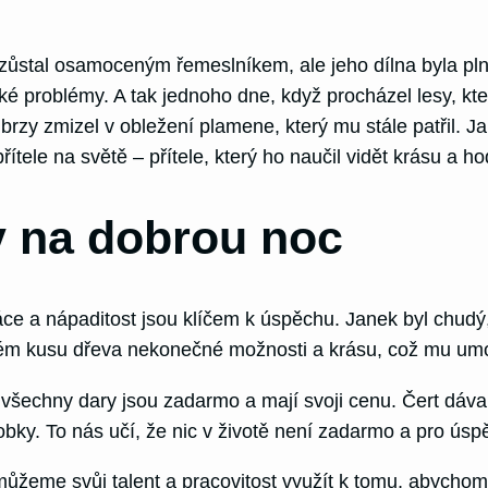
ek zůstal osamoceným řemeslníkem, ale jeho dílna byla pl
ké problémy. A tak jednoho dne, když procházel lesy, kter
brzy zmizel v obležení plamene, který mu stále patřil. Ja
ítele na světě – přítele, který ho naučil vidět krásu a
 na dobrou noc
 a nápaditost jsou klíčem k úspěchu. Janek byl chudý, 
ém kusu dřeva nekonečné možnosti a krásu, což mu umožni
všechny dary jsou zadarmo a mají svoji cenu. Čert dával
robky. To nás učí, že nic v životě není zadarmo a pro ú
me svůj talent a pracovitost využít k tomu, abychom si 