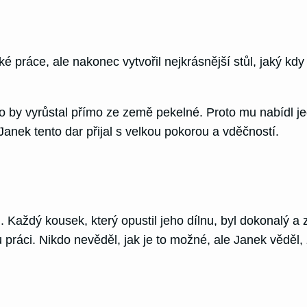
ké práce, ale nakonec vytvořil nejkrásnější stůl, jaký kdy
jako by vyrůstal přímo ze země pekelné. Proto mu nabídl 
anek tento dar přijal s velkou pokorou a vděčností.
ždý kousek, který opustil jeho dílnu, byl dokonalý a zís
ou práci. Nikdo nevěděl, jak je to možné, ale Janek věděl