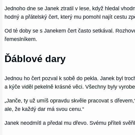
Jednoho dne se Janek ztratil v lese, když hledal vhodné
hodný a přátelský čert, který mu pomohl najít cestu z
Od té doby se s Janekem čert často setkával. Rozhovo
řemeslníkem.
Ďáblové dary
Jednou ho čert pozval k sobě do pekla. Janek byl troc
a kýče viděl pekelně krásné věci. Všechny byly vyro
„Janče, ty už umíš opravdu skvěle pracovat s dřevem,“ 
ale, že každý dar má svou cenu.“
Janek neodmítl a předal mu dřevo. Svému příteli svěřil