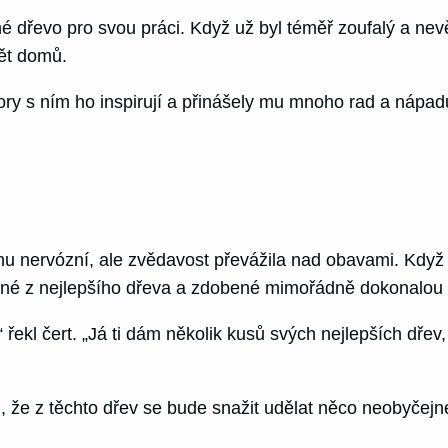
 dřevo pro svou práci. Když už byl téměř zoufalý a nevědě
pět domů.
ry s ním ho inspirují a přinášely mu mnoho rad a nápadů
hu nervózní, ale zvědavost převážila nad obavami. Když
bené z nejlepšího dřeva a zdobené mimořádně dokonalou 
řekl čert. „Já ti dám několik kusů svých nejlepších dřev
, že z těchto dřev se bude snažit udělat něco neobyčejné